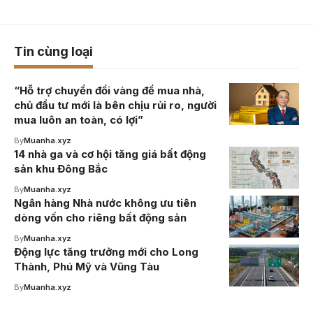
Tin cùng loại
“Hỗ trợ chuyển đổi vàng để mua nhà,
chủ đầu tư mới là bên chịu rủi ro, người
mua luôn an toàn, có lợi”
By
Muanha.xyz
14 nhà ga và cơ hội tăng giá bất động
sản khu Đông Bắc
By
Muanha.xyz
Ngân hàng Nhà nước không ưu tiên
dòng vốn cho riêng bất động sản
By
Muanha.xyz
Động lực tăng trưởng mới cho Long
Thành, Phú Mỹ và Vũng Tàu
By
Muanha.xyz