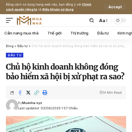
Bằng cách sử dụng trang web này, bạn đồng ý với
Chính
Accept
sách quyền riêng tư
và
Điều khoản sử dụng
.
Aa
Cẩm nang mua nhà
Thế giới
Thị trường
Đầu tư
Kinh ng
Blog
>
Đầu tư
>
Chủ hộ kinh doanh không đóng bảo hiểm xã hội bị xử phạt ra sao?
ĐẦU TƯ
Chủ hộ kinh doanh không đóng
bảo hiểm xã hội bị xử phạt ra sao?
14 Min Read
By
Muanha.xyz
Last updated: 03/06/2025 1:57 Chiều