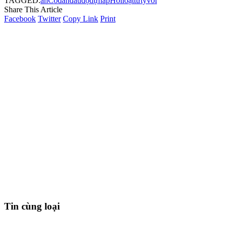
TAGGED:
án
Có
đàn
đầu
độ
dự
hấp
Hối
loạt
từ
tỷ
với
Share This Article
Facebook
Twitter
Copy Link
Print
Tin cùng loại