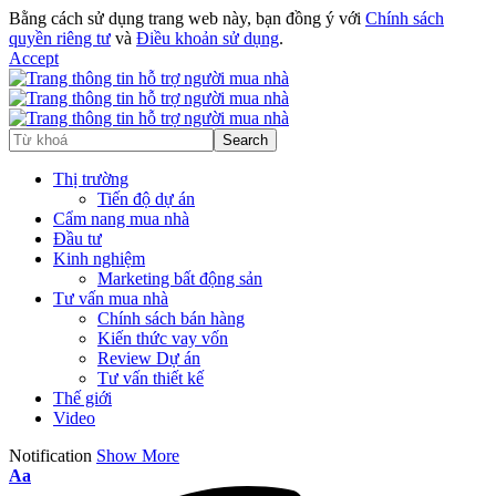
Bằng cách sử dụng trang web này, bạn đồng ý với
Chính sách
quyền riêng tư
và
Điều khoản sử dụng
.
Accept
Thị trường
Tiến độ dự án
Cẩm nang mua nhà
Đầu tư
Kinh nghiệm
Marketing bất động sản
Tư vấn mua nhà
Chính sách bán hàng
Kiến thức vay vốn
Review Dự án
Tư vấn thiết kế
Thế giới
Video
Notification
Show More
Aa