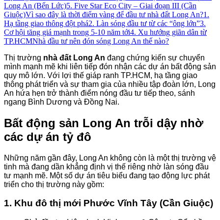
Long An (Bến Lức)
5. Five Star Eco City – Giai đoạn III (Cần
Giuộc)
Vì sao đây là thời điểm vàng để đầu tư nhà đất Long An?
1.
Hạ tầng giao thông đột phá
2. Làn sóng đầu tư từ các “ông lớn”
3.
Cơ hội tăng giá mạnh trong 5-10 năm tới
4. Xu hướng giãn dân từ
TP.HCM
Nhà đầu tư nên đón sóng Long An thế nào?
Thị trường
nhà đất Long An
đang chứng kiến sự chuyển
mình mạnh mẽ khi liên tiếp đón nhận các dự án bất động sản
quy mô lớn. Với lợi thế giáp ranh TP.HCM, hạ tầng giao
thông phát triển và sự tham gia của nhiều tập đoàn lớn, Long
An hứa hẹn trở thành điểm nóng đầu tư tiếp theo, sánh
ngang Bình Dương và Đồng Nai.
Bất động sản Long An trỗi dậy nhờ
các dự án tỷ đô
Những năm gần đây, Long An không còn là một thị trường vệ
tinh mà đang dần khẳng định vị thế riêng nhờ làn sóng đầu
tư mạnh mẽ. Một số dự án tiêu biểu đang tạo động lực phát
triển cho thị trường này gồm:
1. Khu đô thị mới Phước Vĩnh Tây (Cần Giuộc)