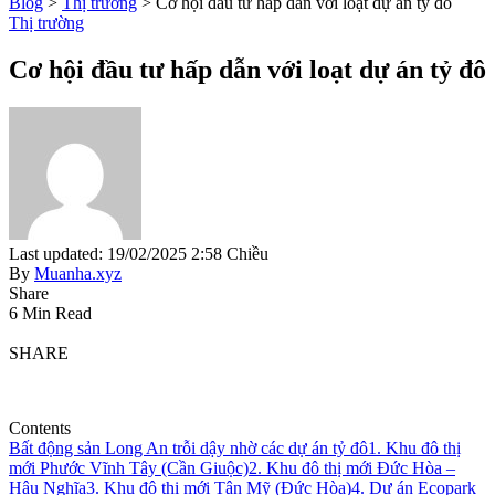
Blog
>
Thị trường
>
Cơ hội đầu tư hấp dẫn với loạt dự án tỷ đô
Thị trường
Cơ hội đầu tư hấp dẫn với loạt dự án tỷ đô
Last updated: 19/02/2025 2:58 Chiều
By
Muanha.xyz
Share
6 Min Read
SHARE
Contents
Bất động sản Long An trỗi dậy nhờ các dự án tỷ đô
1. Khu đô thị
mới Phước Vĩnh Tây (Cần Giuộc)
2. Khu đô thị mới Đức Hòa –
Hậu Nghĩa
3. Khu đô thị mới Tân Mỹ (Đức Hòa)
4. Dự án Ecopark