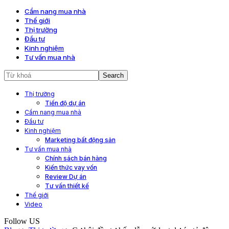
Cẩm nang mua nhà
Thế giới
Thị trường
Đầu tư
Kinh nghiệm
Tư vấn mua nhà
Thị trường
Tiến độ dự án
Cẩm nang mua nhà
Đầu tư
Kinh nghiệm
Marketing bất động sản
Tư vấn mua nhà
Chính sách bán hàng
Kiến thức vay vốn
Review Dự án
Tư vấn thiết kế
Thế giới
Video
Follow US