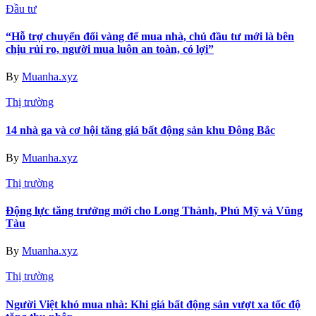
Đầu tư
“Hỗ trợ chuyển đổi vàng để mua nhà, chủ đầu tư mới là bên
chịu rủi ro, người mua luôn an toàn, có lợi”
By
Muanha.xyz
Thị trường
14 nhà ga và cơ hội tăng giá bất động sản khu Đông Bắc
By
Muanha.xyz
Thị trường
Động lực tăng trưởng mới cho Long Thành, Phú Mỹ và Vũng
Tàu
By
Muanha.xyz
Thị trường
Người Việt khó mua nhà: Khi giá bất động sản vượt xa tốc độ