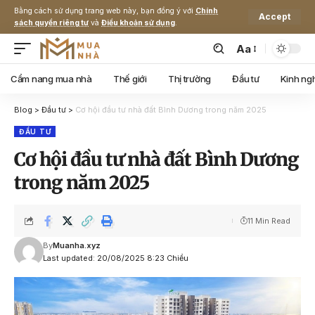
Bằng cách sử dụng trang web này, bạn đồng ý với
Chính
Accept
sách quyền riêng tư
và
Điều khoản sử dụng
.
Aa
Cẩm nang mua nhà
Thế giới
Thị trường
Đầu tư
Kinh ng
Blog
>
Đầu tư
>
Cơ hội đầu tư nhà đất Bình Dương trong năm 2025
ĐẦU TƯ
Cơ hội đầu tư nhà đất Bình Dương
trong năm 2025
11 Min Read
By
Muanha.xyz
Last updated: 20/08/2025 8:23 Chiều