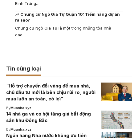
Bình Trưng…
Chung cư Ngô Gia Tự Quận 10: Tiềm năng dự án
ra sao?
Chung cư Ngô Gia Tự là một trong những tòa nhà
cao…
Tin cùng loại
“Hỗ trợ chuyển đổi vàng để mua nhà,
chủ đầu tư mới là bên chịu rủi ro, người
mua luôn an toàn, có lợi”
By
Muanha.xyz
14 nhà ga và cơ hội tăng giá bất động
sản khu Đông Bắc
By
Muanha.xyz
Ngân hàng Nhà nước không ưu tiên