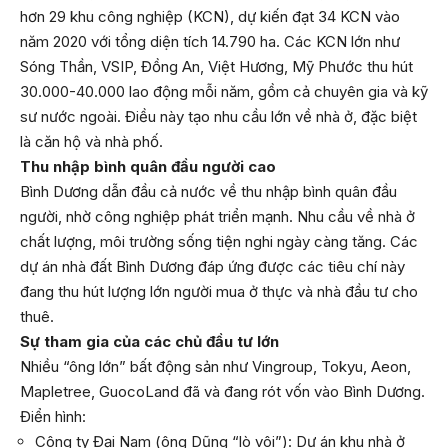
hơn 29 khu công nghiệp (KCN), dự kiến đạt 34 KCN vào
năm 2020 với tổng diện tích 14.790 ha. Các KCN lớn như
Sóng Thần, VSIP, Đồng An, Việt Hương, Mỹ Phước thu hút
30.000-40.000 lao động mỗi năm, gồm cả chuyên gia và kỹ
sư nước ngoài. Điều này tạo nhu cầu lớn về nhà ở, đặc biệt
là căn hộ và nhà phố.
Thu nhập bình quân đầu người cao
Bình Dương dẫn đầu cả nước về thu nhập bình quân đầu
người, nhờ công nghiệp phát triển mạnh. Nhu cầu về nhà ở
chất lượng, môi trường sống tiện nghi ngày càng tăng. Các
dự án nhà đất Bình Dương đáp ứng được các tiêu chí này
đang thu hút lượng lớn người mua ở thực và nhà đầu tư cho
thuê.
Sự tham gia của các chủ đầu tư lớn
Nhiều “ông lớn” bất động sản như Vingroup, Tokyu, Aeon,
Mapletree, GuocoLand đã và đang rót vốn vào Bình Dương.
Điển hình:
Công ty Đại Nam (ông Dũng “lò vôi”): Dự án khu nhà ở