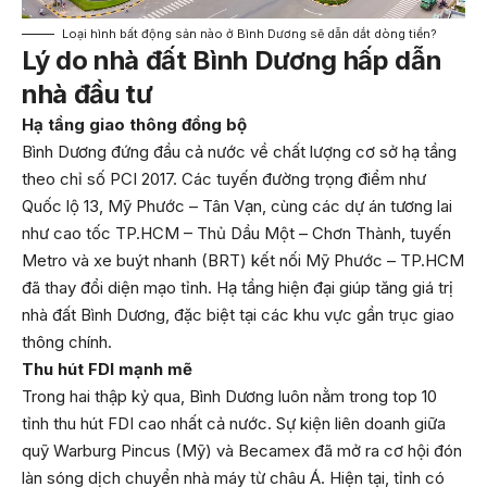
Loại hình bất động sản nào ở Bình Dương sẽ dẫn dắt dòng tiền?
Lý do nhà đất Bình Dương hấp dẫn
nhà đầu tư
Hạ tầng giao thông đồng bộ
Bình Dương đứng đầu cả nước về chất lượng cơ sở hạ tầng
theo chỉ số PCI 2017. Các tuyến đường trọng điểm như
Quốc lộ 13, Mỹ Phước – Tân Vạn, cùng các dự án tương lai
như cao tốc TP.HCM – Thủ Dầu Một – Chơn Thành, tuyến
Metro và xe buýt nhanh (BRT) kết nối Mỹ Phước – TP.HCM
đã thay đổi diện mạo tỉnh. Hạ tầng hiện đại giúp tăng giá trị
nhà đất Bình Dương, đặc biệt tại các khu vực gần trục giao
thông chính.
Thu hút FDI mạnh mẽ
Trong hai thập kỷ qua, Bình Dương luôn nằm trong top 10
tỉnh thu hút FDI cao nhất cả nước. Sự kiện liên doanh giữa
quỹ Warburg Pincus (Mỹ) và Becamex đã mở ra cơ hội đón
làn sóng dịch chuyển nhà máy từ châu Á. Hiện tại, tỉnh có