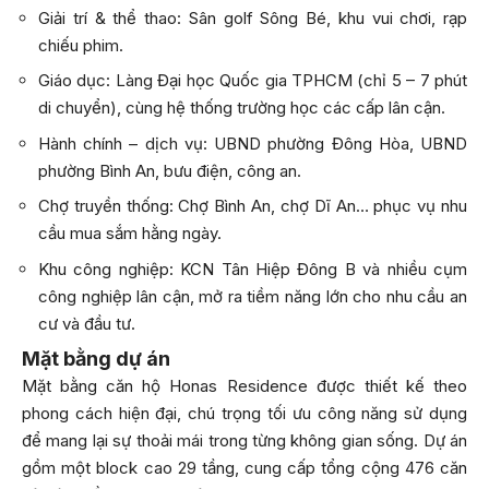
Giải trí & thể thao: Sân golf Sông Bé, khu vui chơi, rạp
chiếu phim.
Giáo dục: Làng Đại học Quốc gia TPHCM (chỉ 5 – 7 phút
di chuyển), cùng hệ thống trường học các cấp lân cận.
Hành chính – dịch vụ: UBND phường Đông Hòa, UBND
phường Bình An, bưu điện, công an.
Chợ truyền thống: Chợ Bình An, chợ Dĩ An… phục vụ nhu
cầu mua sắm hằng ngày.
Khu công nghiệp: KCN Tân Hiệp Đông B và nhiều cụm
công nghiệp lân cận, mở ra tiềm năng lớn cho nhu cầu an
cư và đầu tư.
Mặt bằng dự án
Mặt bằng căn hộ Honas Residence được thiết kế theo
phong cách hiện đại, chú trọng tối ưu công năng sử dụng
để mang lại sự thoải mái trong từng không gian sống. Dự án
gồm một block cao 29 tầng, cung cấp tổng cộng 476 căn