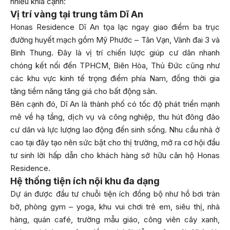
nhiều khía cạnh:
Vị trí vàng tại trung tâm Dĩ An
Honas Residence Dĩ An tọa lạc ngay giao điểm ba trục
đường huyết mạch gồm Mỹ Phước – Tân Vạn, Vành đai 3 và
Bình Thung. Đây là vị trí chiến lược giúp cư dân nhanh
chóng kết nối đến TPHCM, Biên Hòa, Thủ Đức cũng như
các khu vực kinh tế trọng điểm phía Nam, đồng thời gia
tăng tiềm năng tăng giá cho bất động sản.
Bên cạnh đó, Dĩ An là thành phố có tốc độ phát triển mạnh
mẽ về hạ tầng, dịch vụ và công nghiệp, thu hút đông đảo
cư dân và lực lượng lao động đến sinh sống. Nhu cầu nhà ở
cao tại đây tạo nên sức bật cho thị trường, mở ra cơ hội đầu
tư sinh lời hấp dẫn cho khách hàng sở hữu căn hộ Honas
Residence.
Hệ thống tiện ích nội khu đa dạng
Dự án được đầu tư chuỗi tiện ích đồng bộ như hồ bơi tràn
bờ, phòng gym – yoga, khu vui chơi trẻ em, siêu thị, nhà
hàng, quán café, trường mẫu giáo, công viên cây xanh,