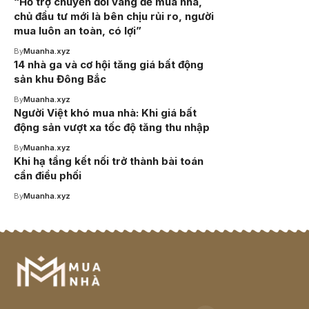
“Hỗ trợ chuyển đổi vàng để mua nhà,
chủ đầu tư mới là bên chịu rủi ro, người
mua luôn an toàn, có lợi”
By
Muanha.xyz
14 nhà ga và cơ hội tăng giá bất động
sản khu Đông Bắc
By
Muanha.xyz
Người Việt khó mua nhà: Khi giá bất
động sản vượt xa tốc độ tăng thu nhập
By
Muanha.xyz
Khi hạ tầng kết nối trở thành bài toán
cần điều phối
By
Muanha.xyz