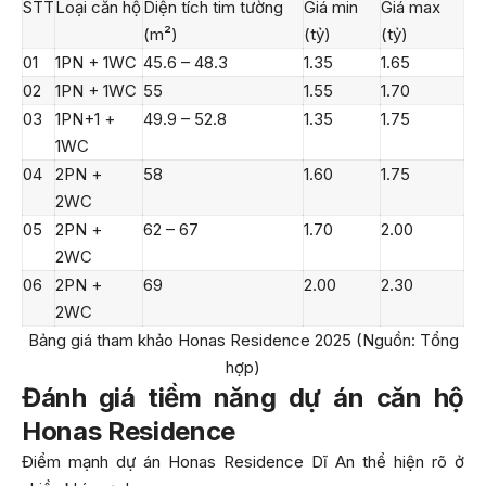
STT
Loại căn hộ
Diện tích tim tường
Giá min
Giá max
(m²)
(tỷ)
(tỷ)
01
1PN + 1WC
45.6 – 48.3
1.35
1.65
02
1PN + 1WC
55
1.55
1.70
03
1PN+1 +
49.9 – 52.8
1.35
1.75
1WC
04
2PN +
58
1.60
1.75
2WC
05
2PN +
62 – 67
1.70
2.00
2WC
06
2PN +
69
2.00
2.30
2WC
Bảng giá tham khảo Honas Residence 2025 (Nguồn: Tổng
hợp)
Đánh giá tiềm năng dự án căn hộ
Honas Residence
Điểm mạnh dự án Honas Residence Dĩ An thể hiện rõ ở