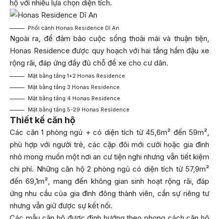
hộ với nhiều lựa chọn diện tích.
Phối cảnh Honas Residence Dĩ An
Ngoài ra, để đảm bảo cuộc sống thoải mái và thuận tiện,
Honas Residence được quy hoạch với hai tầng hầm đậu xe
rộng rãi, đáp ứng đầy đủ chỗ để xe cho cư dân.
Mặt bằng tầng 1+2 Honas Residence
Mặt bằng tầng 3 Honas Residence
Mặt bằng tầng 4 Honas Residence
Mặt bằng tầng 5-29 Honas Residence
Thiết kế căn hộ
Các căn 1 phòng ngủ + có diện tích từ 45,6m² đến 59m²,
phù hợp với người trẻ, các cặp đôi mới cưới hoặc gia đình
nhỏ mong muốn một nơi an cư tiện nghi nhưng vẫn tiết kiệm
chi phí. Những căn hộ 2 phòng ngủ có diện tích từ 57,9m²
đến 69,1m², mang đến không gian sinh hoạt rộng rãi, đáp
ứng nhu cầu của gia đình đông thành viên, cần sự riêng tư
nhưng vẫn giữ được sự kết nối.
Các mẫu căn hộ được định hướng theo phong cách căn hộ