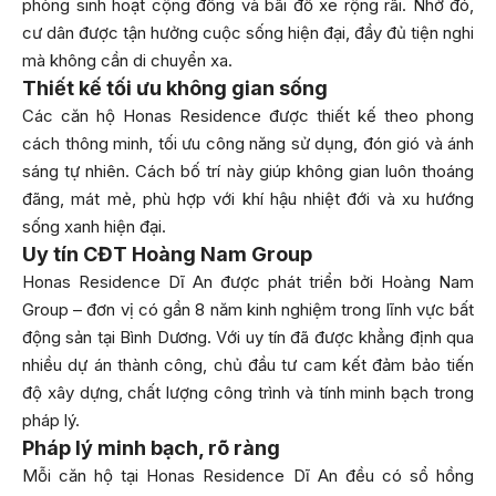
phòng sinh hoạt cộng đồng và bãi đỗ xe rộng rãi. Nhờ đó,
cư dân được tận hưởng cuộc sống hiện đại, đầy đủ tiện nghi
mà không cần di chuyển xa.
Thiết kế tối ưu không gian sống
Các căn hộ Honas Residence được thiết kế theo phong
cách thông minh, tối ưu công năng sử dụng, đón gió và ánh
sáng tự nhiên. Cách bố trí này giúp không gian luôn thoáng
đãng, mát mẻ, phù hợp với khí hậu nhiệt đới và xu hướng
sống xanh hiện đại.
Uy tín CĐT Hoàng Nam Group
Honas Residence Dĩ An được phát triển bởi Hoàng Nam
Group – đơn vị có gần 8 năm kinh nghiệm trong lĩnh vực bất
động sản tại Bình Dương. Với uy tín đã được khẳng định qua
nhiều dự án thành công, chủ đầu tư cam kết đảm bảo tiến
độ xây dựng, chất lượng công trình và tính minh bạch trong
pháp lý.
Pháp lý minh bạch, rõ ràng
Mỗi căn hộ tại Honas Residence Dĩ An đều có sổ hồng