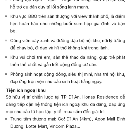
hỗ trợ cư dân duy trì lối sống lành mạnh.
Khu vực BBQ trên sân thượng với view thành phố, là điểm
hẹn hoàn hảo cho những buổi sum họp gia đình và bạn
bè.
Công viên cây xanh và đường dạo bộ nội khu, nơi lý tưởng
để chạy bộ, đi dạo và hít thở không khí trong lành.
Khu vui chơi trẻ em, sân thể thao đa năng, giúp trẻ phát
triển thể chất và gắn kết cộng đồng cư dân.
Phòng sinh hoạt cộng đồng, siêu thị mini, nhà trẻ nội khu,
đáp ứng trọn vẹn nhu cầu sinh hoạt hằng ngày.
Tiện ích ngoại khu
Sở hữu vị trí chiến lược tại TP Dĩ An, Honas Residence dễ
dàng tiếp cận hệ thống tiện ích ngoại khu đa dạng, đáp ứng
mọi nhu cầu từ học tập, y tế, mua sắm đến giải trí:
Trung tâm thương mại: Go! Dĩ An (4km), Aeon Mall Bình
Dương, Lotte Mart, Vincom Plaza…