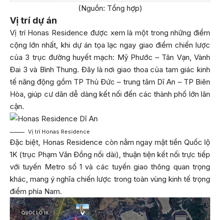
(Nguồn: Tổng hợp)
Vị trí dự án
Vị trí Honas Residence được xem là một trong những điểm
cộng lớn nhất, khi dự án tọa lạc ngay giao điểm chiến lược
của 3 trục đường huyết mạch: Mỹ Phước – Tân Vạn, Vành
Đai 3 và Bình Thung. Đây là nơi giao thoa của tam giác kinh
tế năng động gồm TP Thủ Đức – trung tâm Dĩ An – TP Biên
Hòa, giúp cư dân dễ dàng kết nối đến các thành phố lớn lân
cận.
Vị trí Honas Residence
Đặc biệt, Honas Residence còn nằm ngay mặt tiền Quốc lộ
1K (trục Phạm Văn Đồng nối dài), thuận tiện kết nối trực tiếp
với tuyến Metro số 1 và các tuyến giao thông quan trọng
khác, mang ý nghĩa chiến lược trong toàn vùng kinh tế trọng
điểm phía Nam.