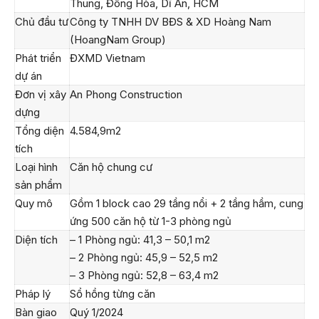
Thung, Đông Hòa, Dĩ An, HCM
Chủ đầu tư
Công ty TNHH DV BĐS & XD Hoàng Nam
(HoangNam Group)
Phát triển
ĐXMD Vietnam
dự án
Đơn vị xây
An Phong Construction
dựng
Tổng diện
4.584,9m2
tích
Loại hình
Căn hộ chung cư
sản phẩm
Quy mô
Gồm 1 block cao 29 tầng nổi + 2 tầng hầm, cung
ứng 500 căn hộ từ 1-3 phòng ngủ
Diện tích
– 1 Phòng ngủ: 41,3 – 50,1 m2
– 2 Phòng ngủ: 45,9 – 52,5 m2
– 3 Phòng ngủ: 52,8 – 63,4 m2
Pháp lý
Sổ hồng từng căn
Bàn giao
Quý 1/2024