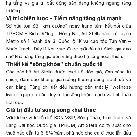
hạ tầng và giá trị bất động sản đang không ngừng tăng
trưởng.
Vị trí chiến lược – Tiềm năng tăng giá mạnh
Sở hữu tọa độ “kim cương” ngay trung tâm kết nối giữa
TPHCM – Bình Dương – Đồng Nai, Art Stella nằm kề tuyến
Metro số 1, Vành đai 3, Quốc lộ 1K và cao tốc Tân Vạn –
Nhơn Trạch. Đây là khu vực được giới đầu tư đánh giá cao
nhờ khả năng tăng giá bền vững theo hạ tầng hoàn thiện.
Thiết kế “sống khỏe” chuẩn quốc tế
Các căn hộ Art Stella được thiết kế đón gió, đón sáng tự
nhiên, đảm bảo không gian sống thoáng đãng, sạch sẽ và
cân bằng. Từng chi tiết đều hướng đến triết lý “wellness
living”, giúp cư dân duy trì lối sống khỏe mạnh và tinh thần
tích cực.
Giá trị đầu tư song song khai thác
Với lợi thế vị trí liền kề KCN VSIP, Sóng Thần, Linh Trung và
Làng Đại học Quốc gia TPHCM, Art Stella có tỷ suất cho
thuê hấp dẫn từ 6–8%/năm, phù hợp cho cả ở thực lẫn đầu