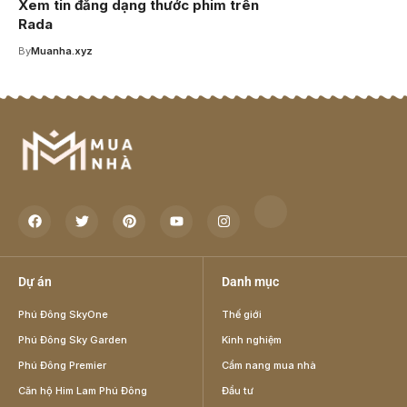
Xem tin đăng dạng thước phim trên
Rada
By
Muanha.xyz
Dự án
Danh mục
Phú Đông SkyOne
Thế giới
Phú Đông Sky Garden
Kinh nghiệm
Phú Đông Premier
Cẩm nang mua nhà
Căn hộ Him Lam Phú Đông
Đầu tư