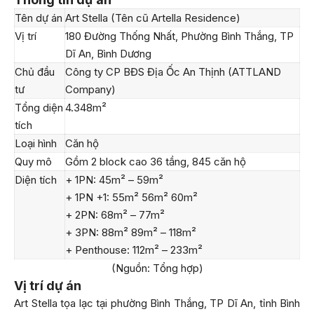
Tên dự án
Art Stella (Tên cũ Artella Residence)
Vị trí
180 Đường Thống Nhất, Phường Bình Thắng, TP
Dĩ An, Bình Dương
Chủ đầu
Công ty CP BĐS Địa Ốc An Thịnh (ATTLAND
tư
Company)
Tổng diện
4.348m²
tích
Loại hình
Căn hộ
Quy mô
Gồm 2 block cao 36 tầng, 845 căn hộ
Diện tích
+ 1PN: 45m² – 59m²
+ 1PN +1: 55m² 56m² 60m²
+ 2PN: 68m² – 77m²
+ 3PN: 88m² 89m² – 118m²
+ Penthouse: 112m² – 233m²
(Nguồn: Tổng hợp)
Vị trí dự án
Art Stella tọa lạc tại phường Bình Thắng, TP Dĩ An, tỉnh Bình