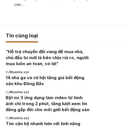
cao…
Tin cùng loại
“Hỗ trợ chuyển đổi vàng để mua nhà,
chủ đầu tư mới là bên chịu rủi ro, người
mua luôn an toàn, có lợi”
By
Muanha.xyz
14 nhà ga và cơ hội tăng giá bất động
sản khu Đông Bắc
By
Muanha.xyz
Bật mí 3 ứng dụng làm video từ hình
ảnh chỉ trong 2 phút, tăng lượt xem tin
đăng gấp đôi cho môi giới bất động sản
By
Muanha.xyz
Tìm căn hộ nhanh hơn với tính năng