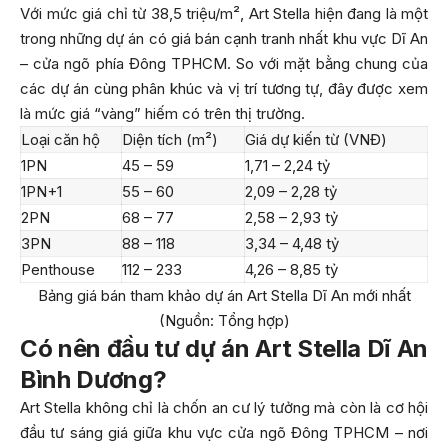
Với mức giá chỉ từ 38,5 triệu/m², Art Stella hiện đang là một
trong những dự án có giá bán cạnh tranh nhất khu vực Dĩ An
– cửa ngõ phía Đông TPHCM. So với mặt bằng chung của
các dự án cùng phân khúc và vị trí tương tự, đây được xem
là mức giá “vàng” hiếm có trên thị trường.
Loại căn hộ
Diện tích (m²)
Giá dự kiến từ (VNĐ)
1PN
45 – 59
1,71 – 2,24 tỷ
1PN+1
55 – 60
2,09 – 2,28 tỷ
2PN
68 – 77
2,58 – 2,93 tỷ
3PN
88 – 118
3,34 – 4,48 tỷ
Penthouse
112 – 233
4,26 – 8,85 tỷ
Bảng giá bán tham khảo dự án Art Stella Dĩ An mới nhất
(Nguồn: Tổng hợp)
Có nên đầu tư dự án Art Stella Dĩ An
Bình Dương?
Art Stella không chỉ là chốn an cư lý tưởng mà còn là cơ hội
đầu tư sáng giá giữa khu vực cửa ngõ Đông TPHCM – nơi