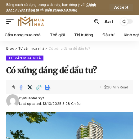
Bằng cách sử dụng trang web này, bạn đồng ý với
Chính
Accept
sách quyền riêng tư
và
Điều khoản sử dụng
.
Aa
Cẩm nang mua nhà
Thế giới
Thị trường
Đầu tư
Kinh ng
Blog
>
Tư vấn mua nhà
>
Có xứng đáng để đầu tư?
TƯ VẤN MUA NHÀ
Có xứng đáng để đầu tư?
20 Min Read
By
Muanha.xyz
Last updated: 13/10/2025 5:28 Chiều