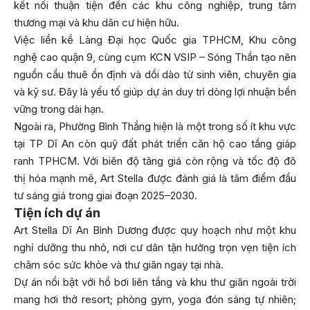
kết nối thuận tiện đến các khu công nghiệp, trung tâm
thương mại và khu dân cư hiện hữu.
Việc liền kề Làng Đại học Quốc gia TPHCM, Khu công
nghệ cao quận 9, cùng cụm KCN VSIP – Sóng Thần tạo nên
nguồn cầu thuê ổn định và dồi dào từ sinh viên, chuyên gia
và kỹ sư. Đây là yếu tố giúp dự án duy trì dòng lợi nhuận bền
vững trong dài hạn.
Ngoài ra, Phường Bình Thắng hiện là một trong số ít khu vực
tại TP Dĩ An còn quỹ đất phát triển căn hộ cao tầng giáp
ranh TPHCM. Với biên độ tăng giá còn rộng và tốc độ đô
thị hóa mạnh mẽ, Art Stella được đánh giá là tâm điểm đầu
tư sáng giá trong giai đoạn 2025–2030.
Tiện ích dự án
Art Stella Dĩ An Bình Dương được quy hoạch như một khu
nghỉ dưỡng thu nhỏ, nơi cư dân tận hưởng trọn vẹn tiện ích
chăm sóc sức khỏe và thư giãn ngay tại nhà.
Dự án nổi bật với hồ bơi liên tầng và khu thư giãn ngoài trời
mang hơi thở resort; phòng gym, yoga đón sáng tự nhiên;