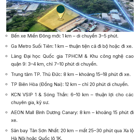
Bến xe Miền Đông mới: 1 km – di chuyển 3–5 phút.
Ga Metro Suối Tiên: 1 km – thuận tiện cả đi bộ hoặc đi xe.
Làng Đại học Quốc gia TPHCM & Khu công nghệ cao
quận 9: 3–4 km, chỉ 7–10 phút di chuyển.
Trung tâm TP. Thủ Đức: 8 km – khoảng 15–18 phút đi xe.
TP Biên Hòa (Đồng Nai): 12 km – chỉ 20 phút di chuyển.
KCN VSIP 1 & Sóng Thần: 6–10 km – thuận lợi cho các
chuyên gia, kỹ sư.
AEON Mall Bình Dương Canary: 8 km – khoảng 15 phút đi
xe.
Sân bay Tân Sơn Nhất: 20 km – mất 25–30 phút qua Xa lộ
Hà Nội hoặc Quốc lộ 1K.