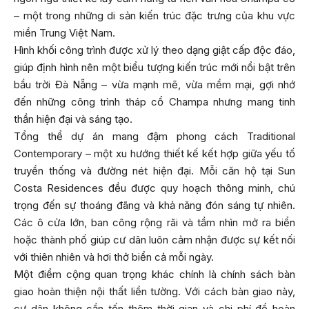
– một trong những di sản kiến trúc đặc trưng của khu vực
miền Trung Việt Nam.
Hình khối công trình được xử lý theo dạng giật cấp độc đáo,
giúp định hình nên một biểu tượng kiến trúc mới nổi bật trên
bầu trời Đà Nẵng – vừa mạnh mẽ, vừa mềm mại, gợi nhớ
đến những công trình tháp cổ Champa nhưng mang tinh
thần hiện đại và sáng tạo.
Tổng thể dự án mang đậm phong cách Traditional
Contemporary – một xu hướng thiết kế kết hợp giữa yếu tố
truyền thống và đường nét hiện đại. Mỗi căn hộ tại Sun
Costa Residences đều được quy hoạch thông minh, chú
trọng đến sự thoáng đãng và khả năng đón sáng tự nhiên.
Các ô cửa lớn, ban công rộng rãi và tầm nhìn mở ra biển
hoặc thành phố giúp cư dân luôn cảm nhận được sự kết nối
với thiên nhiên và hơi thở biển cả mỗi ngày.
Một điểm cộng quan trọng khác chính là chính sách bàn
giao hoàn thiện nội thất liền tường. Với cách bàn giao này,
cư dân không cần tốn thêm thời gian và chi phí để hoàn