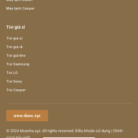
Máy lạnh Casper
Tivi giá sỉ
Tivi giá sỉ
Tivi giá rẻ
Tivi giá kho
Tivi Samsung
Tivi LG
Tivi Sony
Tivi Casper
www.diaoc.xyz
© 2024
Muanha.xyz
. All rights reserved.
Điều khoản sử dụng
|
Chính
sách bảo mật