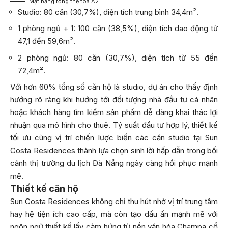
Mặt bằng tổng thể tòa A2
Studio: 80 căn (30,7%), diện tích trung bình 34,4m².
1 phòng ngủ + 1: 100 căn (38,5%), diện tích dao động từ
47,1 đến 59,6m².
2 phòng ngủ: 80 căn (30,7%), diện tích từ 55 đến
72,4m².
Với hơn 60% tổng số căn hộ là studio, dự án cho thấy định
hướng rõ ràng khi hướng tới đối tượng nhà đầu tư cá nhân
hoặc khách hàng tìm kiếm sản phẩm dễ dàng khai thác lợi
nhuận qua mô hình cho thuê. Tỷ suất đầu tư hợp lý, thiết kế
tối ưu cùng vị trí chiến lược biến các căn studio tại Sun
Costa Residences thành lựa chọn sinh lời hấp dẫn trong bối
cảnh thị trường du lịch Đà Nẵng ngày càng hồi phục mạnh
mẽ.
Thiết kế căn hộ
Sun Costa Residences không chỉ thu hút nhờ vị trí trung tâm
hay hệ tiện ích cao cấp, mà còn tạo dấu ấn mạnh mẽ với
ngôn ngữ thiết kế lấy cảm hứng từ nền văn hóa Champa cổ