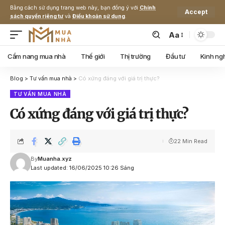
Bằng cách sử dụng trang web này, bạn đồng ý với
Chính
Accept
sách quyền riêng tư
và
Điều khoản sử dụng
.
Aa
Cẩm nang mua nhà
Thế giới
Thị trường
Đầu tư
Kinh ng
Blog
>
Tư vấn mua nhà
>
Có xứng đáng với giá trị thực?
TƯ VẤN MUA NHÀ
Có xứng đáng với giá trị thực?
22 Min Read
By
Muanha.xyz
Last updated: 16/06/2025 10:26 Sáng