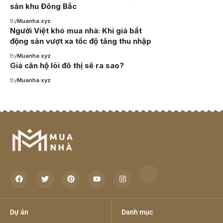
sản khu Đông Bắc
By
Muanha.xyz
Người Việt khó mua nhà: Khi giá bất
động sản vượt xa tốc độ tăng thu nhập
By
Muanha.xyz
Giá căn hộ lõi đô thị sẽ ra sao?
By
Muanha.xyz
Dự án
Danh mục