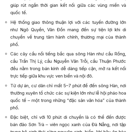
giúp rút ngắn thời gian kết nối giữa các vùng miền và
quốc tế.
Hệ thống giao thông thuận lợi với các tuyến đường lớn
như Ngô Quyền, Vân Đồn mang đến sự tiện lợi khi di
chuyển về trung tâm hành chính, thương mại của thành
phố.
Các cây cầu nổi tiếng bắc qua sông Hàn như cầu Rồng,
cầu Trần Thị Lý, cầu Nguyễn Văn Trỗi, cầu Thuận Phước
đều nằm trong bán kính dễ dàng tiếp cận, mở ra kết nối
trực tiếp giữa khu vực ven biển và nội đô.
Từ dự án, cư dân chỉ mất 5–7 phút để đến sông Hàn, nơi
thường xuyên tổ chức các sự kiện lớn như lễ hội pháo hoa
quốc tế – một trong những “đặc sản văn hóa” của thành
phố.
Đặc biệt, chỉ với 10 phút di chuyển là có thể đến được
bán đảo Sơn Trà – viên ngọc xanh của Đà Nẵng, nơi tập
trung hệ sinh thái rừng nguyên sinh, biển, khí hậu ôn hòa