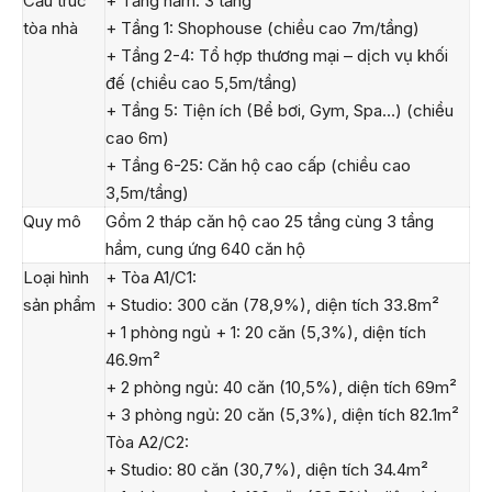
Cấu trúc
+ Tầng hầm: 3 tầng
tòa nhà
+ Tầng 1: Shophouse (chiều cao 7m/tầng)
+ Tầng 2-4: Tổ hợp thương mại – dịch vụ khối
đế (chiều cao 5,5m/tầng)
+ Tầng 5: Tiện ích (Bể bơi, Gym, Spa…) (chiều
cao 6m)
+ Tầng 6-25: Căn hộ cao cấp (chiều cao
3,5m/tầng)
Quy mô
Gồm 2 tháp căn hộ cao 25 tầng cùng 3 tầng
hầm, cung ứng 640 căn hộ
Loại hình
+ Tòa A1/C1:
sản phẩm
+ Studio: 300 căn (78,9%), diện tích 33.8m²
+ 1 phòng ngủ + 1: 20 căn (5,3%), diện tích
46.9m²
+ 2 phòng ngủ: 40 căn (10,5%), diện tích 69m²
+ 3 phòng ngủ: 20 căn (5,3%), diện tích 82.1m²
Tòa A2/C2:
+ Studio: 80 căn (30,7%), diện tích 34.4m²