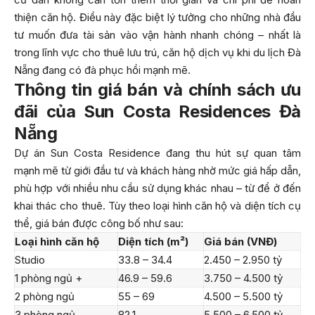
thiện căn hộ. Điều này đặc biệt lý tưởng cho những nhà đầu
tư muốn đưa tài sản vào vận hành nhanh chóng – nhất là
trong lĩnh vực cho thuê lưu trú, căn hộ dịch vụ khi du lịch Đà
Nẵng đang có đà phục hồi mạnh mẽ.
Thông tin giá bán và chính sách ưu
đãi của Sun Costa Residences Đà
Nẵng
Dự án Sun Costa Residence đang thu hút sự quan tâm
mạnh mẽ từ giới đầu tư và khách hàng nhờ mức giá hấp dẫn,
phù hợp với nhiều nhu cầu sử dụng khác nhau – từ để ở đến
khai thác cho thuê. Tùy theo loại hình căn hộ và diện tích cụ
thể, giá bán được công bố như sau:
Loại hình căn hộ
Diện tích (m²)
Giá bán (VNĐ)
Studio
33.8 – 34.4
2.450 – 2.950 tỷ
1 phòng ngủ +
46.9 – 59.6
3.750 – 4.500 tỷ
2 phòng ngủ
55 – 69
4.500 – 5.500 tỷ
3 phòng ngủ
82.1
5.500 – 6.500 tỷ