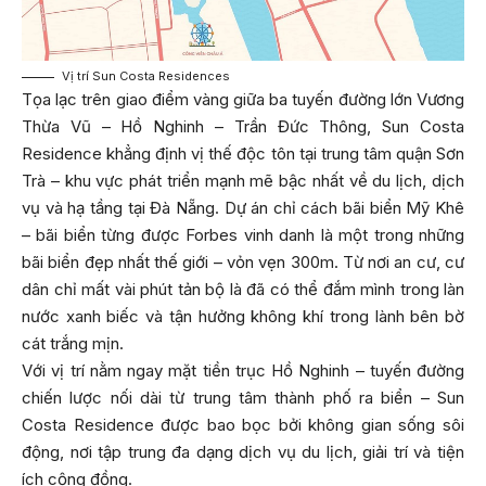
Vị trí Sun Costa Residences
Tọa lạc trên giao điểm vàng giữa ba tuyến đường lớn Vương
Thừa Vũ – Hồ Nghinh – Trần Đức Thông, Sun Costa
Residence khẳng định vị thế độc tôn tại trung tâm quận Sơn
Trà – khu vực phát triển mạnh mẽ bậc nhất về du lịch, dịch
vụ và hạ tầng tại Đà Nẵng. Dự án chỉ cách bãi biển Mỹ Khê
– bãi biển từng được Forbes vinh danh là một trong những
bãi biển đẹp nhất thế giới – vỏn vẹn 300m. Từ nơi an cư, cư
dân chỉ mất vài phút tản bộ là đã có thể đắm mình trong làn
nước xanh biếc và tận hưởng không khí trong lành bên bờ
cát trắng mịn.
Với vị trí nằm ngay mặt tiền trục Hồ Nghinh – tuyến đường
chiến lược nối dài từ trung tâm thành phố ra biển – Sun
Costa Residence được bao bọc bởi không gian sống sôi
động, nơi tập trung đa dạng dịch vụ du lịch, giải trí và tiện
ích cộng đồng.