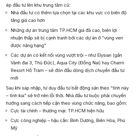
ép đầu tư lên khu trung tâm cũ:
Nhà đầu tư có thêm lựa chọn tại các khu vực có biên độ
tăng giá cao hơn
Những dự án trung tâm TP.HCM giá đã cao, biên lợi
nhuận thấp sẽ bị cạnh tranh bởi các dự án ở “vùng ven
được nâng hạng”
Các dự án có kết nối vùng vượt trội – như Elysian (gần
Vành đai 3, Thủ Đức), Aqua City (Đồng Nai) hay Charm
Resort Hồ Tràm – sẽ đón đầu dòng dịch chuyển đầu tư
mới
Sau khi sáp nhập, tư duy đầu tư bất động sản theo “tỉnh này
– tỉnh kia” sẽ trở nên lỗi thời. Nhà đầu tư buộc phải chuyển
hướng sang cách tiếp cận theo vùng chức năng, bao gồm:
Cực tài chính – thương mại: TP.HCM hiện hữu
Cực công nghiệp – hậu cần: Bình Dương, Biên Hòa, Phú
Mỹ