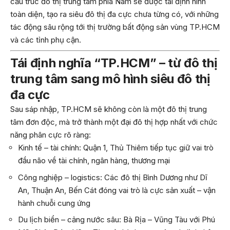
cấu trúc đô thị trung tâm phía Nam sẽ được tái định hình
toàn diện, tạo ra siêu đô thị đa cực chưa từng có, với những
tác động sâu rộng tới thị trường bất động sản vùng TP.HCM
và các tỉnh phụ cận.
Tái định nghĩa “TP.HCM” – từ đô thị
trung tâm sang mô hình siêu đô thị
đa cực
Sau sáp nhập, TP.HCM sẽ không còn là một đô thị trung
tâm đơn độc, mà trở thành một đại đô thị hợp nhất với chức
năng phân cực rõ ràng:
Kinh tế – tài chính: Quận 1, Thủ Thiêm tiếp tục giữ vai trò
đầu não về tài chính, ngân hàng, thương mại
Công nghiệp – logistics: Các đô thị Bình Dương như Dĩ
An, Thuận An, Bến Cát đóng vai trò là cực sản xuất – vận
hành chuỗi cung ứng
Du lịch biển – cảng nước sâu: Bà Rịa – Vũng Tàu với Phú