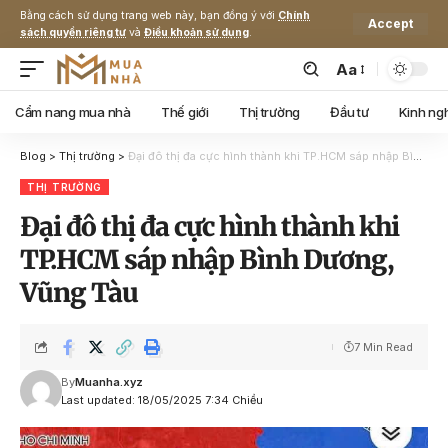
Bằng cách sử dụng trang web này, bạn đồng ý với
Chính
Accept
sách quyền riêng tư
và
Điều khoản sử dụng
.
Aa
Cẩm nang mua nhà
Thế giới
Thị trường
Đầu tư
Kinh ng
Blog
>
Thị trường
>
Đại đô thị đa cực hình thành khi TP.HCM sáp nhập Bình Dương, Vũng Tàu
THỊ TRƯỜNG
Đại đô thị đa cực hình thành khi
TP.HCM sáp nhập Bình Dương,
Vũng Tàu
7 Min Read
By
Muanha.xyz
Last updated: 18/05/2025 7:34 Chiều