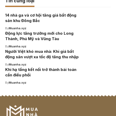
Tin cùng loại
14 nhà ga và cơ hội tăng giá bất động
sản khu Đông Bắc
By
Muanha.xyz
Động lực tăng trưởng mới cho Long
Thành, Phú Mỹ và Vũng Tàu
By
Muanha.xyz
Người Việt khó mua nhà: Khi giá bất
động sản vượt xa tốc độ tăng thu nhập
By
Muanha.xyz
Khi hạ tầng kết nối trở thành bài toán
cần điều phối
By
Muanha.xyz