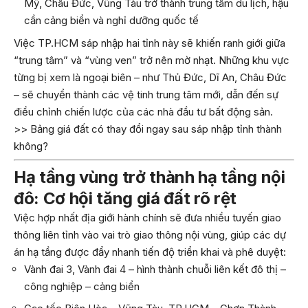
Mỹ, Châu Đức, Vũng Tàu trở thành trung tâm du lịch, hậu
cần cảng biển và nghỉ dưỡng quốc tế
Việc TP.HCM sáp nhập hai tỉnh này sẽ khiến ranh giới giữa
“trung tâm” và “vùng ven” trở nên mờ nhạt. Những khu vực
từng bị xem là ngoại biên – như Thủ Đức, Dĩ An, Châu Đức
– sẽ chuyển thành các vệ tinh trung tâm mới, dẫn đến sự
điều chỉnh chiến lược của các nhà đầu tư bất động sản.
>> Bảng giá đất có thay đổi ngay sau sáp nhập tỉnh thành
không?
Hạ tầng vùng trở thành hạ tầng nội
đô: Cơ hội tăng giá đất rõ rệt
Việc hợp nhất địa giới hành chính sẽ đưa nhiều tuyến giao
thông liên tỉnh vào vai trò giao thông nội vùng, giúp các dự
án hạ tầng được đẩy nhanh tiến độ triển khai và phê duyệt:
Vành đai 3, Vành đai 4 – hình thành chuỗi liên kết đô thị –
công nghiệp – cảng biển