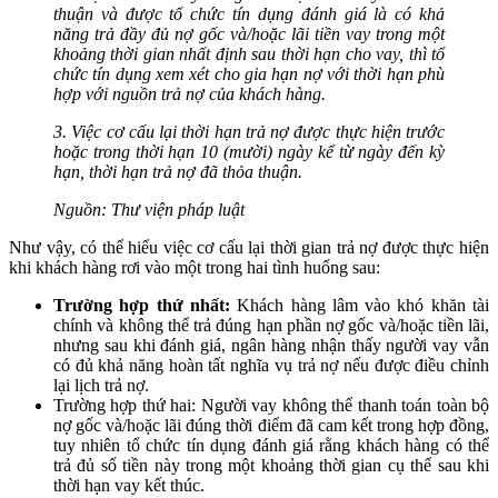
thuận và được tổ chức tín dụng đánh giá là có khả
năng trả đầy đủ nợ gốc và/hoặc lãi tiền vay trong một
khoảng thời gian nhất định sau thời hạn cho vay, thì tổ
chức tín dụng xem xét cho gia hạn nợ với thời hạn phù
hợp với nguồn trả nợ của khách hàng.
3. Việc cơ cấu lại thời hạn trả nợ được thực hiện trước
hoặc trong thời hạn 10 (mười) ngày kể từ ngày đến kỳ
hạn, thời hạn trả nợ đã thỏa thuận.
Nguồn: Thư viện pháp luật
Như vậy, có thể hiểu việc cơ cấu lại thời gian trả nợ được thực hiện
khi khách hàng rơi vào một trong hai tình huống sau:
Trường hợp thứ nhất:
Khách hàng lâm vào khó khăn tài
chính và không thể trả đúng hạn phần nợ gốc và/hoặc tiền lãi,
nhưng sau khi đánh giá, ngân hàng nhận thấy người vay vẫn
có đủ khả năng hoàn tất nghĩa vụ trả nợ nếu được điều chỉnh
lại lịch trả nợ.
Trường hợp thứ hai: Người vay không thể thanh toán toàn bộ
nợ gốc và/hoặc lãi đúng thời điểm đã cam kết trong hợp đồng,
tuy nhiên tổ chức tín dụng đánh giá rằng khách hàng có thể
trả đủ số tiền này trong một khoảng thời gian cụ thể sau khi
thời hạn vay kết thúc.