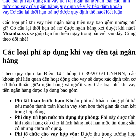
Các loại phí áp dụng khi vay tiền tại ngân hàng
Phân loại các hình
thức cho vay của ngân hàng
Quy định về việc bảo đảm khoản
vay
Cơ cấu lại thời hạn trả nợ được quy định thế nào?
Kết luận
Các loại phí khi vay tiền ngân hàng hiện nay bao gồm những phí
gì? Cơ cấu lại thời hạn trả nợ được ngân hàng xét duyệt khi nào?
Muanha.xyz
sẽ giúp bạn tìm hiểu ngay trong bài viết sau đây. Cùng
theo dõi nhé!
Các loại phí áp dụng khi vay tiền tại ngân
hàng
Theo quy định tại Điều 14 Thông tư 39/2016/TT-NHNN, các
khoản phí liên quan đến hoạt động cho vay sẽ được xác định trên cơ
sở thỏa thuận giữa ngân hàng và người vay. Các loại phí khi vay
tiền ngân hàng được áp dụng bao gồm:
Phí tất toán trước hạn:
Khoản phí mà khách hàng phải trả
nếu muốn thanh toán khoản vay sớm hơn thời gian đã cam kết
trong hợp đồng.
Phí duy trì hạn mức tín dụng dự phòng:
Phí này được tính
khi ngân hàng cấp cho khách hàng một hạn mức tín dụng sẵn
có nhưng chưa sử dụng.
Phí tổ chức cho vay hợp vốn:
Được thu trong trường hợp