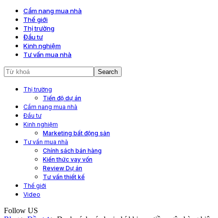
Cẩm nang mua nhà
Thế giới
Thị trường
Đầu tư
Kinh nghiệm
Tư vấn mua nhà
Thị trường
Tiến độ dự án
Cẩm nang mua nhà
Đầu tư
Kinh nghiệm
Marketing bất động sản
Tư vấn mua nhà
Chính sách bán hàng
Kiến thức vay vốn
Review Dự án
Tư vấn thiết kế
Thế giới
Video
Follow US