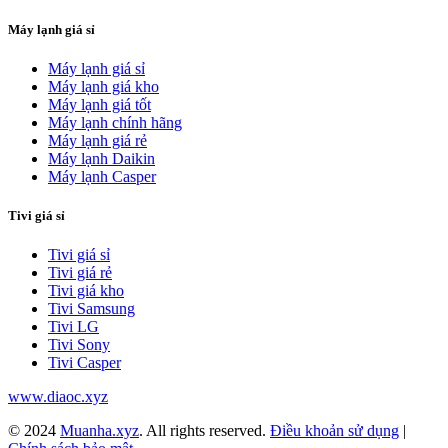
Máy lạnh giá sỉ
Máy lạnh giá sỉ
Máy lạnh giá kho
Máy lạnh giá tốt
Máy lạnh chính hãng
Máy lạnh giá rẻ
Máy lạnh Daikin
Máy lạnh Casper
Tivi giá sỉ
Tivi giá sỉ
Tivi giá rẻ
Tivi giá kho
Tivi Samsung
Tivi LG
Tivi Sony
Tivi Casper
www.diaoc.xyz
© 2024
Muanha.xyz
. All rights reserved.
Điều khoản sử dụng
|