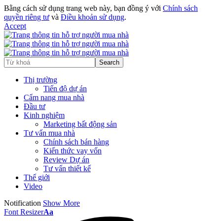
Bằng cách sử dụng trang web này, bạn đồng ý với
Chính sách
quyền riêng tư
và
Điều khoản sử dụng
.
Accept
Thị trường
Tiến độ dự án
Cẩm nang mua nhà
Đầu tư
Kinh nghiệm
Marketing bất động sản
Tư vấn mua nhà
Chính sách bán hàng
Kiến thức vay vốn
Review Dự án
Tư vấn thiết kế
Thế giới
Video
Notification
Show More
Font Resizer
Aa