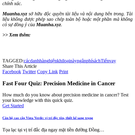
chính xác.
Muanha.xyz
sở hữu độc quyền tài liệu và nội dung bên trong. Tài
liệu không được phép sao chép toàn bộ hoặc một phần mà không
có sự đồng ý của
Muanha.xyz
.
>> Xem thêm:
TAGGED:
các
danh
hàng
hiện
khi
loại
này
ngân
phí
sách
Tiến
vay
Share This Article
Facebook
Twitter
Copy Link
Print
Fast Four Quiz: Precision Medicine in Cancer
How much do you know about precision medicine in cancer? Test
your knowledge with this quick quiz.
Get Started
Căn hộ cao cấp Vista Verde: vị trí độc tôn, thiết kế sang trọng
Tọa lạc tại vị trí đắc địa ngay mặt tiền đường Đồng…