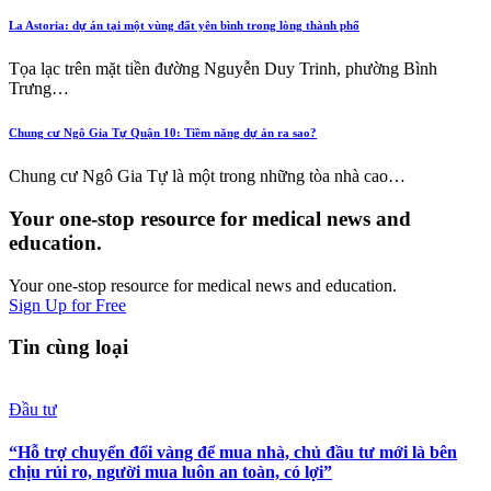
La Astoria: dự án tại một vùng đất yên bình trong lòng thành phố
Tọa lạc trên mặt tiền đường Nguyễn Duy Trinh, phường Bình
Trưng…
Chung cư Ngô Gia Tự Quận 10: Tiềm năng dự án ra sao?
Chung cư Ngô Gia Tự là một trong những tòa nhà cao…
Your one-stop resource for medical news and
education.
Your one-stop resource for medical news and education.
Sign Up for Free
Tin cùng loại
Đầu tư
“Hỗ trợ chuyển đổi vàng để mua nhà, chủ đầu tư mới là bên
chịu rủi ro, người mua luôn an toàn, có lợi”