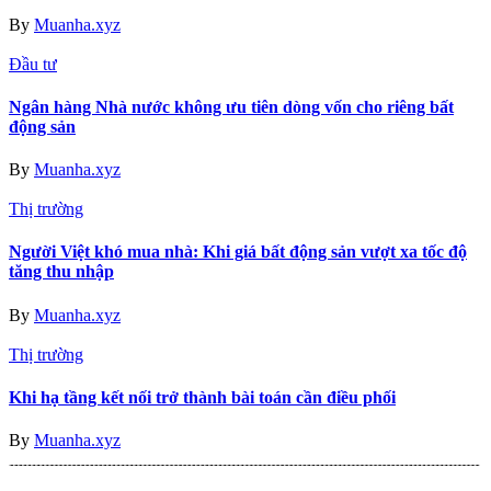
By
Muanha.xyz
Đầu tư
Ngân hàng Nhà nước không ưu tiên dòng vốn cho riêng bất
động sản
By
Muanha.xyz
Thị trường
Người Việt khó mua nhà: Khi giá bất động sản vượt xa tốc độ
tăng thu nhập
By
Muanha.xyz
Thị trường
Khi hạ tầng kết nối trở thành bài toán cần điều phối
By
Muanha.xyz