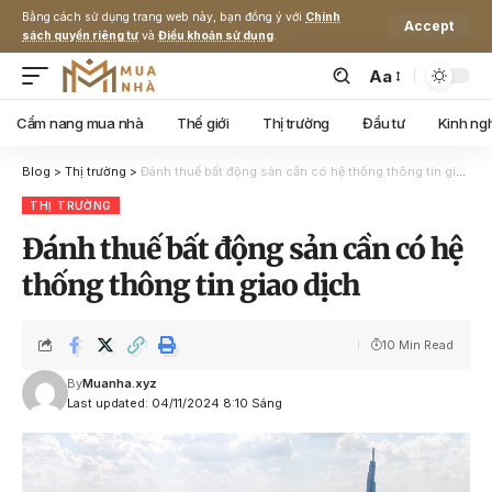
Bằng cách sử dụng trang web này, bạn đồng ý với
Chính
Accept
sách quyền riêng tư
và
Điều khoản sử dụng
.
Aa
Cẩm nang mua nhà
Thế giới
Thị trường
Đầu tư
Kinh ng
Blog
>
Thị trường
>
Đánh thuế bất động sản cần có hệ thống thông tin giao dịch
THỊ TRƯỜNG
Đánh thuế bất động sản cần có hệ
thống thông tin giao dịch
10 Min Read
By
Muanha.xyz
Last updated: 04/11/2024 8:10 Sáng