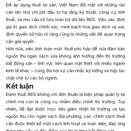
Để áp dụng thuế tài sản, Việt Nam đối mặt với những rào
cản lớn như chi phí đầu tư hạ tầng kỹ thuật, công cụ tính
thuế, và nhu cầu số hóa toàn bộ dữ liệu BĐS. Việc xác định
giá trị giao dịch chính xác, minh bạch hóa giao dịch và xác
định quyền sở hữu rõ ràng cũng là những vấn đề quan trọng
cần giải quyết.
Hơn nữa, việc tính toán mức thuế phù hợp để vừa đảm bảo
nguồn thu ngân sách vừa không ảnh hưởng đến thị trường
bất động sản – lĩnh vực liên quan mật thiết với nhiều ngành
kinh tế khác – cũng đòi hỏi sự cân nhắc kỹ lưỡng và hợp tác
chặt chẽ từ các bộ ngành.
Kết luận
Đánh thuế BĐS không chỉ đơn thuần là biện pháp quản lý tài
chính mà còn là công cụ nhằm điều chỉnh thị trường. Tuy
nhiên, để đạt được mục tiêu giảm nhiệt thị trường và tạo
nguồn thu cho ngân sách địa phương, các chính sách thuế
cần được thiết kế một cách linh hoạt và toàn diện, đáp ứng
đúng nhu cầu và đặc điểm của thị trường bất động sản.