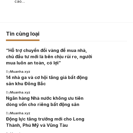
cao…
Tin cùng loại
“Hỗ trợ chuyển đổi vàng để mua nhà,
chủ đầu tư mới là bên chịu rủi ro, người
mua luôn an toàn, có lợi”
By
Muanha.xyz
14 nhà ga và cơ hội tăng giá bất động
sản khu Đông Bắc
By
Muanha.xyz
Ngân hàng Nhà nước không ưu tiên
dòng vốn cho riêng bất động sản
By
Muanha.xyz
Động lực tăng trưởng mới cho Long
Thành, Phú Mỹ và Vũng Tàu