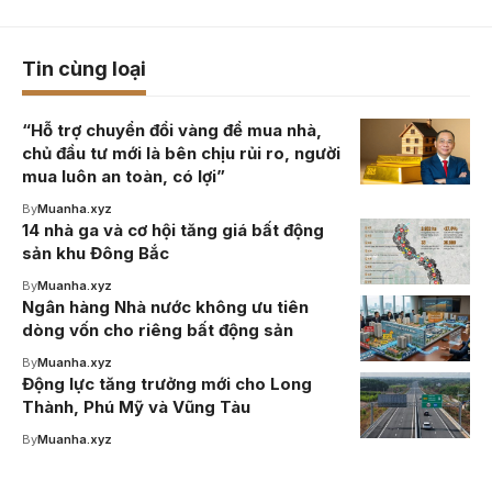
Tin cùng loại
“Hỗ trợ chuyển đổi vàng để mua nhà,
chủ đầu tư mới là bên chịu rủi ro, người
mua luôn an toàn, có lợi”
By
Muanha.xyz
14 nhà ga và cơ hội tăng giá bất động
sản khu Đông Bắc
By
Muanha.xyz
Ngân hàng Nhà nước không ưu tiên
dòng vốn cho riêng bất động sản
By
Muanha.xyz
Động lực tăng trưởng mới cho Long
Thành, Phú Mỹ và Vũng Tàu
By
Muanha.xyz