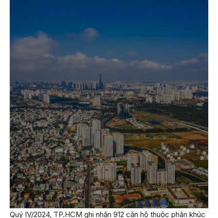
Quý IV/2024, TP.HCM ghi nhận 912 căn hộ thuộc phân khúc