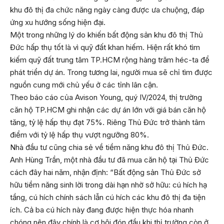
khu đô thị đa chức năng ngày càng được ưa chuộng, đáp
ứng xu hướng sống hiện đại.
Một trong những lý do khiến bất động sản khu đô thị Thủ
Đức hấp thụ tốt là vì quỹ đất khan hiếm. Hiện rất khó tìm
kiếm quỹ đất trung tâm TP.HCM rộng hàng trăm héc-ta để
phát triển dự án. Trong tương lai, người mua sẽ chỉ tìm được
nguồn cung mới chủ yếu ở các tỉnh lân cận.
Theo báo cáo của Avison Young, quý IV/2024, thị trường
căn hộ TP.HCM ghi nhận các dự án lớn với giá bán căn hộ
tăng, tỷ lệ hấp thụ đạt 75%. Riêng Thủ Đức trở thành tâm
điểm với tỷ lệ hấp thụ vượt ngưỡng 80%.
Nhà đầu tư cũng chia sẻ về tiềm năng khu đô thị Thủ Đức.
Anh Hùng Trần, một nhà đầu tư đã mua căn hộ tại Thủ Đức
cách đây hai năm, nhận định: “Bất động sản Thủ Đức sở
hữu tiềm năng sinh lời trong dài hạn nhờ sở hữu: cú hích hạ
tầng, cú hích chính sách lẫn cú hích các khu đô thị đa tiện
ích. Cả ba cú hích này đang được hiện thực hóa nhanh
chóng nên đây chính là cơ hội đón đầu khi thị trường còn ở