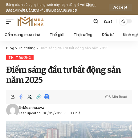
Bằng cách sử dụng trang web này, bạn đồng ý với
Chính
Accept
sách quyền riêng tư
và
Điều khoản sử dụng
.
Aa
Cẩm nang mua nhà
Thế giới
Thị trường
Đầu tư
Kinh ng
Blog
>
Thị trường
>
Điểm sáng đầu tư bất động sản năm 2025
THỊ TRƯỜNG
Điểm sáng đầu tư bất động sản
năm 2025
6 Min Read
By
Muanha.xyz
Last updated: 06/05/2025 3:59 Chiều