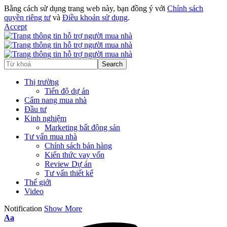
Bằng cách sử dụng trang web này, bạn đồng ý với
Chính sách
quyền riêng tư
và
Điều khoản sử dụng
.
Accept
Thị trường
Tiến độ dự án
Cẩm nang mua nhà
Đầu tư
Kinh nghiệm
Marketing bất động sản
Tư vấn mua nhà
Chính sách bán hàng
Kiến thức vay vốn
Review Dự án
Tư vấn thiết kế
Thế giới
Video
Notification
Show More
Aa