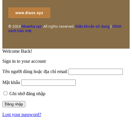
www.diaoc.xyz
© 2024
Muanha.xyz
. All rights reserved.
Điều khoản sử dụng
|
Chính
sách bảo mật
Welcome Back!
Sign in to your account
Tên người dùng hoặc địa chỉ email
Mật khẩu
Ghi nhớ đăng nhập
Lost your password?