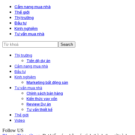
Cẩm nang mua nhà
Thế giới
Thị trường
Đầu tư
Kinh nghiệm
Tư vấn mua nhà
Thị trường
Tiến độ dự án
Cẩm nang mua nhà
Đầu tư
Kinh nghiệm
Marketing bất động sản
Tư vấn mua nhà
Chính sách bán hàng
Kiến thức vay vốn
Review Dự án
Tư vấn thiết kế
Thế giới
Video
Follow US