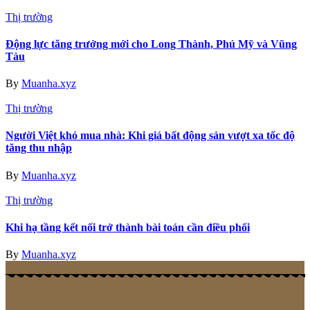
Thị trường
Động lực tăng trưởng mới cho Long Thành, Phú Mỹ và Vũng
Tàu
By
Muanha.xyz
Thị trường
Người Việt khó mua nhà: Khi giá bất động sản vượt xa tốc độ
tăng thu nhập
By
Muanha.xyz
Thị trường
Khi hạ tầng kết nối trở thành bài toán cần điều phối
By
Muanha.xyz