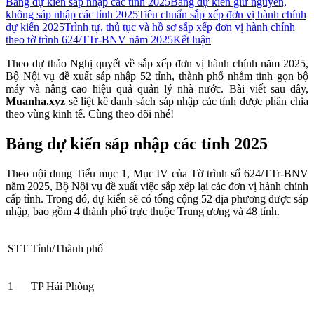
Bảng dự kiến sáp nhập các tỉnh 2025
Bảng dự kiến giữ nguyên,
không sáp nhập các tỉnh 2025
Tiêu chuẩn sắp xếp đơn vị hành chính
dự kiến 2025
Trình tự, thủ tục và hồ sơ sắp xếp đơn vị hành chính
theo tờ trình 624/TTr-BNV năm 2025
Kết luận
​Theo dự thảo Nghị quyết về sắp xếp đơn vị hành chính năm 2025,
Bộ Nội vụ đề xuất sáp nhập 52 tỉnh, thành phố nhằm tinh gọn bộ
máy và nâng cao hiệu quả quản lý nhà nước. Bài viết sau đây,
Muanha.xyz
sẽ liệt kê danh sách sáp nhập các tỉnh được phân chia
theo vùng kinh tế. Cùng theo dõi nhé!
Bảng dự kiến sáp nhập các tỉnh 2025
Theo nội dung Tiểu mục 1, Mục IV của Tờ trình số 624/TTr-BNV
năm 2025, Bộ Nội vụ đề xuất việc sắp xếp lại các đơn vị hành chính
cấp tỉnh. Trong đó, dự kiến sẽ có tổng cộng 52 địa phương được sáp
nhập, bao gồm 4 thành phố trực thuộc Trung ương và 48 tỉnh.
STT
Tỉnh/Thành phố
1
TP Hải Phòng