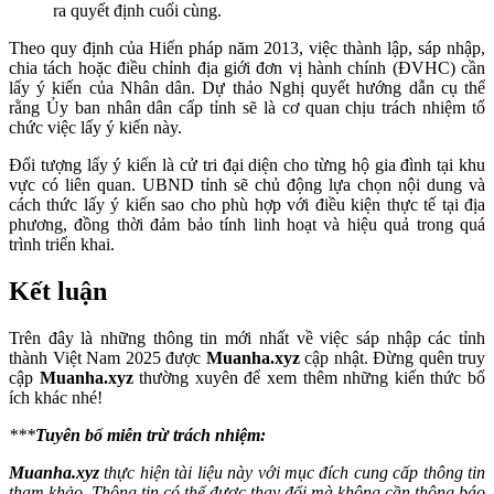
ra quyết định cuối cùng.
Theo quy định của Hiến pháp năm 2013, việc thành lập, sáp nhập,
chia tách hoặc điều chỉnh địa giới đơn vị hành chính (ĐVHC) cần
lấy ý kiến của Nhân dân. Dự thảo Nghị quyết hướng dẫn cụ thể
rằng Ủy ban nhân dân cấp tỉnh sẽ là cơ quan chịu trách nhiệm tổ
chức việc lấy ý kiến này.
Đối tượng lấy ý kiến là cử tri đại diện cho từng hộ gia đình tại khu
vực có liên quan. UBND tỉnh sẽ chủ động lựa chọn nội dung và
cách thức lấy ý kiến sao cho phù hợp với điều kiện thực tế tại địa
phương, đồng thời đảm bảo tính linh hoạt và hiệu quả trong quá
trình triển khai.
Kết luận
Trên đây là những thông tin mới nhất về việc sáp nhập các tỉnh
thành Việt Nam 2025 được
Muanha.xyz
cập nhật. Đừng quên truy
cập
Muanha.xyz
thường xuyên để xem thêm những kiến thức bổ
ích khác nhé!
***
Tuyên bố miễn trừ trách nhiệm:
Muanha.xyz
thực hiện tài liệu này với mục đích cung cấp thông tin
tham khảo. Thông tin có thể được thay đổi mà không cần thông báo