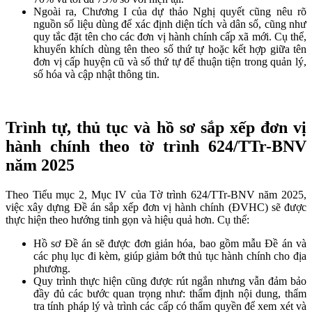
Ngoài ra, Chương I của dự thảo Nghị quyết cũng nêu rõ
nguồn số liệu dùng để xác định diện tích và dân số, cũng như
quy tắc đặt tên cho các đơn vị hành chính cấp xã mới. Cụ thể,
khuyến khích dùng tên theo số thứ tự hoặc kết hợp giữa tên
đơn vị cấp huyện cũ và số thứ tự để thuận tiện trong quản lý,
số hóa và cập nhật thông tin.
Trình tự, thủ tục và hồ sơ sắp xếp đơn vị
hành chính theo tờ trình 624/TTr-BNV
năm 2025
Theo Tiểu mục 2, Mục IV của Tờ trình 624/TTr-BNV năm 2025,
việc xây dựng Đề án sắp xếp đơn vị hành chính (ĐVHC) sẽ được
thực hiện theo hướng tinh gọn và hiệu quả hơn. Cụ thể:
Hồ sơ Đề án sẽ được đơn giản hóa, bao gồm mẫu Đề án và
các phụ lục đi kèm, giúp giảm bớt thủ tục hành chính cho địa
phương.
Quy trình thực hiện cũng được rút ngắn nhưng vẫn đảm bảo
đầy đủ các bước quan trọng như: thẩm định nội dung, thẩm
tra tính pháp lý và trình các cấp có thẩm quyền để xem xét và