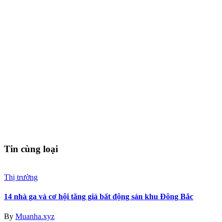
Tin cùng loại
Thị trường
14 nhà ga và cơ hội tăng giá bất động sản khu Đông Bắc
By
Muanha.xyz