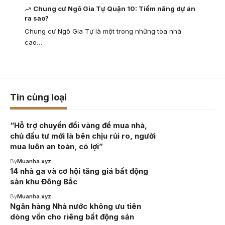
Chung cư Ngô Gia Tự Quận 10: Tiềm năng dự án
ra sao?
Chung cư Ngô Gia Tự là một trong những tòa nhà
cao…
Tin cùng loại
“Hỗ trợ chuyển đổi vàng để mua nhà,
chủ đầu tư mới là bên chịu rủi ro, người
mua luôn an toàn, có lợi”
By
Muanha.xyz
14 nhà ga và cơ hội tăng giá bất động
sản khu Đông Bắc
By
Muanha.xyz
Ngân hàng Nhà nước không ưu tiên
dòng vốn cho riêng bất động sản