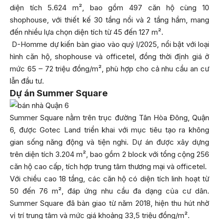
diện tích 5.624 m², bao gồm 497 căn hộ cùng 10
shophouse, với thiết kế 30 tầng nổi và 2 tầng hầm, mang
đến nhiều lựa chọn diện tích từ 45 đến 127 m².
D-Homme dự kiến bàn giao vào quý I/2025, nổi bật với loại
hình căn hộ, shophouse và officetel, đồng thời định giá ở
mức 65 – 72 triệu đồng/m², phù hợp cho cả nhu cầu an cư
lẫn đầu tư.
Dự án Summer Square
Summer Square nằm trên trục đường Tân Hòa Đông, Quận
6, được Gotec Land triển khai với mục tiêu tạo ra không
gian sống năng động và tiện nghi. Dự án được xây dựng
trên diện tích 3.204 m², bao gồm 2 block với tổng cộng 256
căn hộ cao cấp, tích hợp trung tâm thương mại và officetel.
Với chiều cao 18 tầng, các căn hộ có diện tích linh hoạt từ
50 đến 76 m², đáp ứng nhu cầu đa dạng của cư dân.
Summer Square đã bàn giao từ năm 2018, hiện thu hút nhờ
vị trí trung tâm và mức giá khoảng 33,5 triệu đồng/m².