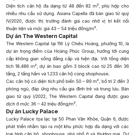
Diện tích căn hộ đa dạng từ 48 đến 82 m², phù hợp cho
nhiều nhu cầu sử dụng. Asiana Capella đã bàn giao từ quý
IV/2020, được thị trường đánh giá cao nhờ vị trí kết nối
thuận tiện và mức giá 43 – 54 triệu đồng/m².
Dự án The Western Capital
The Western Capital tại 116 Lý Chiêu Hoàng, phường 10, là
dự án trọng điểm của Hoàng Phúc Group, hướng tới cung
cấp không gian sống đẳng cấp và hiện đại. Với tổng diện
tích 18.486 m², dự án bao gồm 3 block cao từ 25 đến 36
tầng, 2 tầng hầm và 1.233 căn hộ cùng shophouse.
Các căn hộ có diện tích phổ biến 50 – 89 m², bố trí 2 đến 3
phòng ngủ, đáp ứng nhu cầu gia đình trẻ và trung lưu. Bàn
giao từ quý I/2022, The Western Capital đang được giao
dịch ở mức 36 – 42 triệu đồng/m².
Dự án Lucky Palace
Lucky Palace tọa lạc tại 50 Phan Văn Khỏe, Quận 6, được
phát triển nhằm tạo ra một khu phức hợp đa dạng với các
loại hình căn hộ, shophouse, nhà phố ở và thương mại. Dự