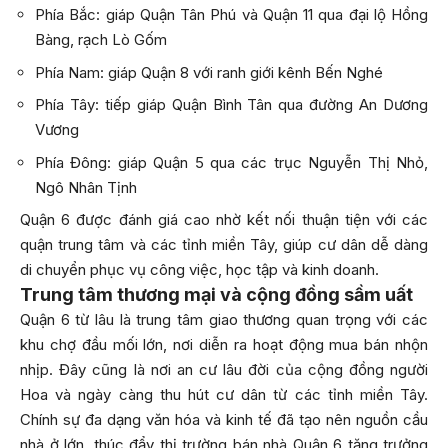
Phía Bắc: giáp Quận Tân Phú và Quận 11 qua đại lộ Hồng
Bàng, rạch Lò Gốm
Phía Nam: giáp Quận 8 với ranh giới kênh Bến Nghé
Phía Tây: tiếp giáp Quận Bình Tân qua đường An Dương
Vương
Phía Đông: giáp Quận 5 qua các trục Nguyễn Thị Nhỏ,
Ngô Nhân Tịnh
Quận 6 được đánh giá cao nhờ kết nối thuận tiện với các
quận trung tâm và các tỉnh miền Tây, giúp cư dân dễ dàng
di chuyển phục vụ công việc, học tập và kinh doanh.
Trung tâm thương mại và cộng đồng sầm uất
Quận 6 từ lâu là trung tâm giao thương quan trọng với các
khu chợ đầu mối lớn, nơi diễn ra hoạt động mua bán nhộn
nhịp. Đây cũng là nơi an cư lâu đời của cộng đồng người
Hoa và ngày càng thu hút cư dân từ các tỉnh miền Tây.
Chính sự đa dạng văn hóa và kinh tế đã tạo nên nguồn cầu
nhà ở lớn, thúc đẩy thị trường bán nhà Quận 6 tăng trưởng