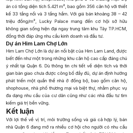
án có tổng diện tích 5.421 m², bao gồm 356 căn hộ với thiết
kế 33 tầng nổi và 3 tầng hầm. Với giá bán khoảng 38 – 42
triệu đồng/m², Lucky Palace mang đến cơ hội sở hữu
không gian sống hiện đại ngay trung tâm khu Tây TP.HCM,
đồng thời đáp ứng nhu cầu kinh doanh và đầu tư.
Dự án Him Lam Chợ Lớn
Him Lam Chợ Lớn là dự án nổi bật của Him Lam Land, được
biết đến như một trong những khu căn hộ cao cấp đáng chú
ý nhất tại Quận 6. Dù thông tin chi tiết về diện tích và thời
gian bàn giao chưa được công bố đầy đủ, dự án định hướng
phát triển một quần thể nhà ở đồng bộ, bao gồm căn hộ,
shophouse, nhà phố thương mại và biệt thự, nhằm phục vụ
đa dạng nhu cầu của cư dân cũng như các nhà đầu tư tìm
kiếm giá trị bền vững.
Kết luận
Với lợi thế về vị trí, môi trường sống và giá cả hợp lý, bán
nhà Quận 6 đang mở ra nhiều cơ hội cho người có nhu cầu