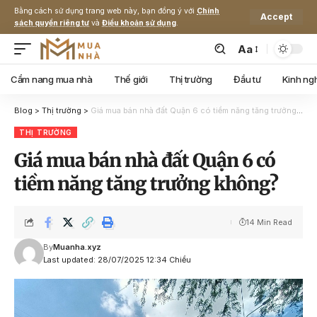
Bằng cách sử dụng trang web này, bạn đồng ý với
Chính
Accept
sách quyền riêng tư
và
Điều khoản sử dụng
.
Aa
Cẩm nang mua nhà
Thế giới
Thị trường
Đầu tư
Kinh ng
Blog
>
Thị trường
>
Giá mua bán nhà đất Quận 6 có tiềm năng tăng trưởng không?
THỊ TRƯỜNG
Giá mua bán nhà đất Quận 6 có
tiềm năng tăng trưởng không?
14 Min Read
By
Muanha.xyz
Last updated: 28/07/2025 12:34 Chiều