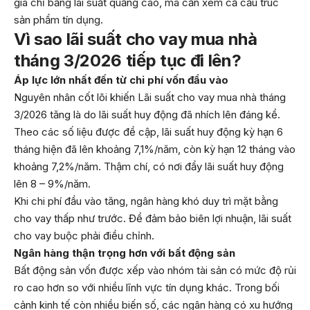
giá chỉ bằng lãi suất quảng cáo, mà cần xem cả cấu trúc
sản phẩm tín dụng.
Vì sao lãi suất cho vay mua nhà
tháng 3/2026 tiếp tục đi lên?
Áp lực lớn nhất đến từ chi phí vốn đầu vào
Nguyên nhân cốt lõi khiến Lãi suất cho vay mua nhà tháng
3/2026 tăng là do lãi suất huy động đã nhích lên đáng kể.
Theo các số liệu được đề cập, lãi suất huy động kỳ hạn 6
tháng hiện đã lên khoảng 7,1%/năm, còn kỳ hạn 12 tháng vào
khoảng 7,2%/năm. Thậm chí, có nơi đẩy lãi suất huy động
lên 8 – 9%/năm.
Khi chi phí đầu vào tăng, ngân hàng khó duy trì mặt bằng
cho vay thấp như trước. Để đảm bảo biên lợi nhuận, lãi suất
cho vay buộc phải điều chỉnh.
Ngân hàng thận trọng hơn với bất động sản
Bất động sản vốn được xếp vào nhóm tài sản có mức độ rủi
ro cao hơn so với nhiều lĩnh vực tín dụng khác. Trong bối
cảnh kinh tế còn nhiều biến số, các ngân hàng có xu hướng