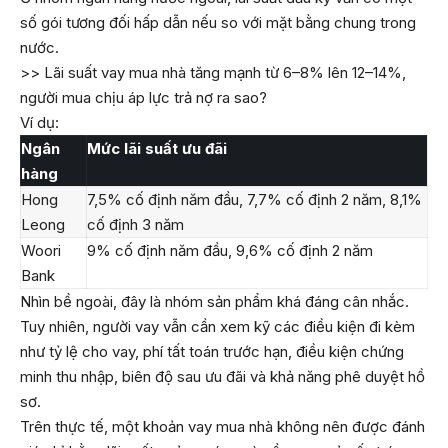
số gói tương đối hấp dẫn nếu so với mặt bằng chung trong
nước.
>> Lãi suất vay mua nhà tăng mạnh từ 6–8% lên 12–14%,
người mua chịu áp lực trả nợ ra sao?
Ví dụ:
Ngân
Mức lãi suất ưu đãi
hàng
Hong
7,5% cố định năm đầu, 7,7% cố định 2 năm, 8,1%
Leong
cố định 3 năm
Woori
9% cố định năm đầu, 9,6% cố định 2 năm
Bank
Nhìn bề ngoài, đây là nhóm sản phẩm khá đáng cân nhắc.
Tuy nhiên, người vay vẫn cần xem kỹ các điều kiện đi kèm
như tỷ lệ cho vay, phí tất toán trước hạn, điều kiện chứng
minh thu nhập, biên độ sau ưu đãi và khả năng phê duyệt hồ
sơ.
Trên thực tế, một khoản vay mua nhà không nên được đánh