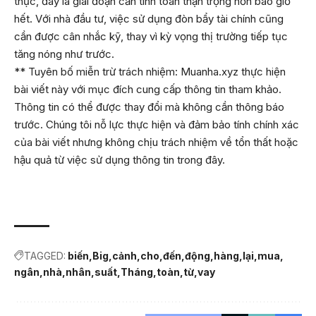
thực, đây là giai đoạn cần tính toán thận trọng hơn bao giờ
hết. Với nhà đầu tư, việc sử dụng đòn bẩy tài chính cũng
cần được cân nhắc kỹ, thay vì kỳ vọng thị trường tiếp tục
tăng nóng như trước.
** Tuyên bố miễn trừ trách nhiệm: Muanha.xyz thực hiện
bài viết này với mục đích cung cấp thông tin tham khảo.
Thông tin có thể được thay đổi mà không cần thông báo
trước. Chúng tôi nỗ lực thực hiện và đảm bảo tính chính xác
của bài viết nhưng không chịu trách nhiệm về tổn thất hoặc
hậu quả từ việc sử dụng thông tin trong đây.
TAGGED:
biến
Big
cảnh
cho
đến
động
hàng
lại
mua
ngân
nhà
nhân
suất
Tháng
toàn
từ
vay