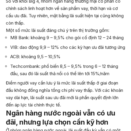
So với khối Big 4, nhóm ngân hàng thương mại cổ phần có
chính sách linh hoạt hơn về sản phẩm vay, thời hạn và cơ
cấu ưu đãi. Tuy nhiên, mặt bằng lãi suất hiện tại cũng không
còn thấp.
Một số mức lãi suất đáng chú ý trên thị trường gồm:
MB Bank: khoảng 9 – 9,5% cho gói cố định 12 – 24 tháng
VIB: dao động 9,9 – 12% cho các kỳ hạn ưu đãi tương ứng
ACB: khoảng 9,5 – 10,5%
Techcombank: phổ biến 8,5 – 9,5% trong 6 – 12 tháng
đầu, sau đó lãi suất thả nổi có thể lên tới 15%/năm
Điểm người vay cần lưu ý là mức lãi suất thấp ở giai đoạn
đầu không đồng nghĩa tổng chi phí vay thấp. Với các khoản
vay dài hạn, lãi suất sau ưu đãi mới là phần quyết định lớn
đến áp lực tài chính thực tế.
Ngân hàng nước ngoài vẫn có ưu
đãi, nhưng lựa chọn cần kỹ hơn
Ở nhóm ngân hàng nước ngoài, lãi suất đầu kỳ vẫn có một