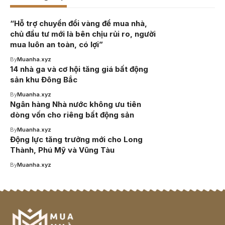
“Hỗ trợ chuyển đổi vàng để mua nhà,
chủ đầu tư mới là bên chịu rủi ro, người
mua luôn an toàn, có lợi”
By
Muanha.xyz
14 nhà ga và cơ hội tăng giá bất động
sản khu Đông Bắc
By
Muanha.xyz
Ngân hàng Nhà nước không ưu tiên
dòng vốn cho riêng bất động sản
By
Muanha.xyz
Động lực tăng trưởng mới cho Long
Thành, Phú Mỹ và Vũng Tàu
By
Muanha.xyz