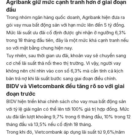
Agribank giữ mức cạnh tranh hơn ở giai đoạn
đầu
Trong nhóm ngân hàng quốc doanh, Agribank hiện đưa ra
gói vay mua bất động sản với hạn mức lên đến 5 tỷ đồng.
Mức lãi suất ưu đãi cố định được ghi nhận ở ngưỡng 6,3%
trong 18 tháng đầu tiên, đây là một mức khá cạnh tranh nếu
so với mặt bằng chung hiện nay.
Tuy nhiên, sau thời gian ưu đãi, khoản vay sẽ chuyển sang
cơ chế lãi suất thả nổi theo thị trường. Vì vậy, người vay
không nên chỉ nhìn vào con số 6,3% mà cần tính cả kịch
bản trả nợ khi lãi suất bước sang giai đoạn điều chỉnh.
BIDV và Vietcombank đều tăng rõ so với giai
đoạn trước
BIDV hiện triển khai chính sách cho vay mua bất động sản
với tỷ lệ giải ngân có thể lên tới 100% giá trị hợp đồng. Mức
ưu đãi lần lượt khoảng 9,7% trong 6 tháng đầu, 10% trong 12
tháng đầu và 13,5% nếu cố định 18 tháng.
Trong khi đó, Vietcombank áp dụng lãi suất từ 9,6%/năm