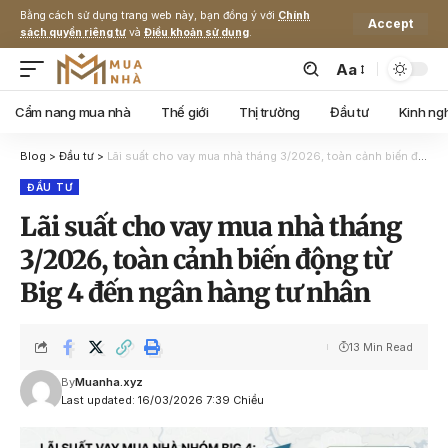
Bằng cách sử dụng trang web này, bạn đồng ý với
Chính
Accept
sách quyền riêng tư
và
Điều khoản sử dụng
.
Aa
Cẩm nang mua nhà
Thế giới
Thị trường
Đầu tư
Kinh ng
Blog
>
Đầu tư
>
Lãi suất cho vay mua nhà tháng 3/2026, toàn cảnh biến động từ Big 4 đến ngân hàng tư nhân
ĐẦU TƯ
Lãi suất cho vay mua nhà tháng
3/2026, toàn cảnh biến động từ
Big 4 đến ngân hàng tư nhân
13 Min Read
By
Muanha.xyz
Last updated: 16/03/2026 7:39 Chiều