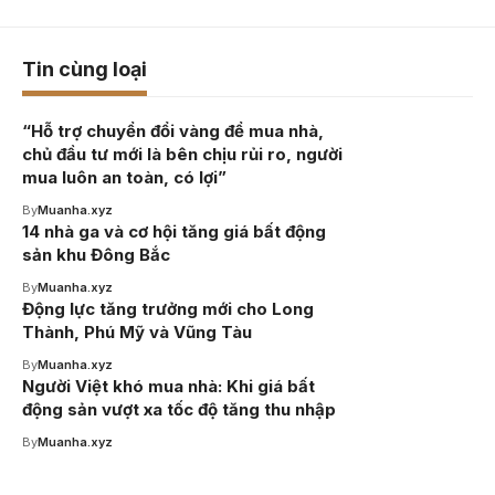
Tin cùng loại
“Hỗ trợ chuyển đổi vàng để mua nhà,
chủ đầu tư mới là bên chịu rủi ro, người
mua luôn an toàn, có lợi”
By
Muanha.xyz
14 nhà ga và cơ hội tăng giá bất động
sản khu Đông Bắc
By
Muanha.xyz
Động lực tăng trưởng mới cho Long
Thành, Phú Mỹ và Vũng Tàu
By
Muanha.xyz
Người Việt khó mua nhà: Khi giá bất
động sản vượt xa tốc độ tăng thu nhập
By
Muanha.xyz