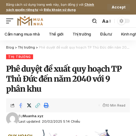
Bằng cách sử dụng trang web này, bạn đồng ý với
Chính
Accept
sách quyền riêng tư
và
Điều khoản sử dụng
.
Aa
Cẩm nang mua nhà
Thế giới
Thị trường
Đầu tư
Kinh ng
Blog
>
Thị trường
>
Phê duyệt đề xuất quy hoạch TP Thủ Đức đến năm 2040 với 9 phân khu
THỊ TRƯỜNG
Phê duyệt đề xuất quy hoạch TP
Thủ Đức đến năm 2040 với 9
phân khu
10 Min Read
By
Muanha.xyz
Last updated: 20/02/2025 5:14 Chiều