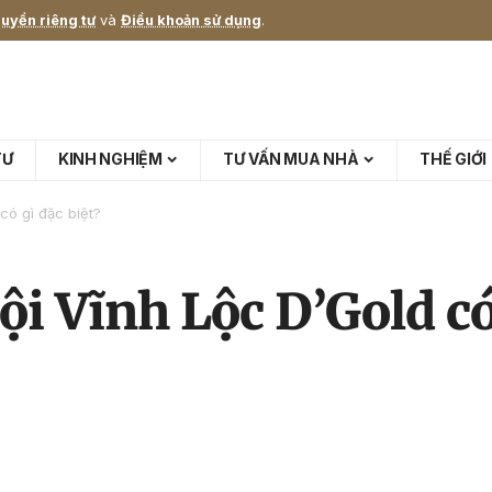
uyền riêng tư
và
Điều khoản sử dụng
.
TƯ
KINH NGHIỆM
TƯ VẤN MUA NHÀ
THẾ GIỚI
có gì đặc biệt?
i Vĩnh Lộc D’Gold có 