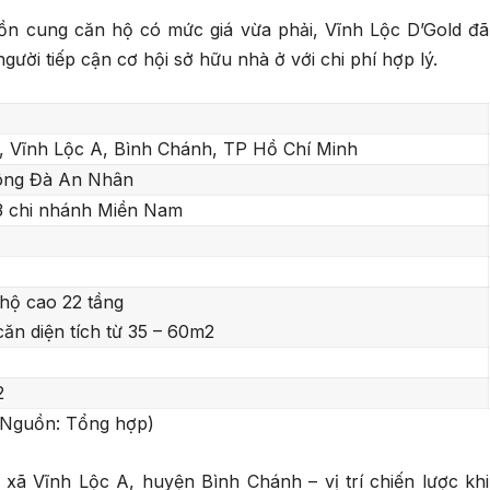
uồn cung căn hộ có mức giá vừa phải, Vĩnh Lộc D’Gold đã
gười tiếp cận cơ hội sở hữu nhà ở với chi phí hợp lý.
 Vĩnh Lộc A, Bình Chánh, TP Hồ Chí Minh
ông Đà An Nhân
13 chi nhánh Miền Nam
hộ cao 22 tầng
ăn diện tích từ 35 – 60m2
2
(Nguồn: Tổng hợp)
xã Vĩnh Lộc A, huyện Bình Chánh – vị trí chiến lược khi