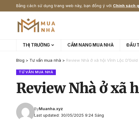
Bằng cách sử dụng trang web này, bạn đồng ý với
Chính sách q
THỊ TRƯỜNG
CẨM NANG MUA NHÀ
ĐẦU 
Blog
>
Tư vấn mua nhà
>
Review Nhà ở xã hội Vĩnh Lộc D’Gold 
TƯ VẤN MUA NHÀ
Review Nhà ở xã hộ
By
Muanha.xyz
Last updated: 30/05/2025 9:24 Sáng