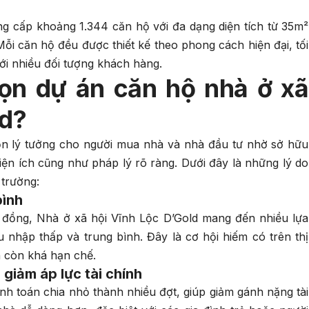
g cấp khoảng 1.344 căn hộ với đa dạng diện tích từ 35m²
Mỗi căn hộ đều được thiết kế theo phong cách hiện đại, tối
i nhiều đối tượng khách hàng.
họn dự án căn hộ nhà ở xã
ld?
họn lý tưởng cho người mua nhà và nhà đầu tư nhờ sở hữu
 tiện ích cũng như pháp lý rõ ràng. Dưới đây là những lý do
 trường:
bình
u đồng, Nhà ở xã hội Vĩnh Lộc D’Gold mang đến nhiều lựa
nhập thấp và trung bình. Đây là cơ hội hiếm có trên thị
n còn khá hạn chế.
 giảm áp lực tài chính
h toán chia nhỏ thành nhiều đợt, giúp giảm gánh nặng tài