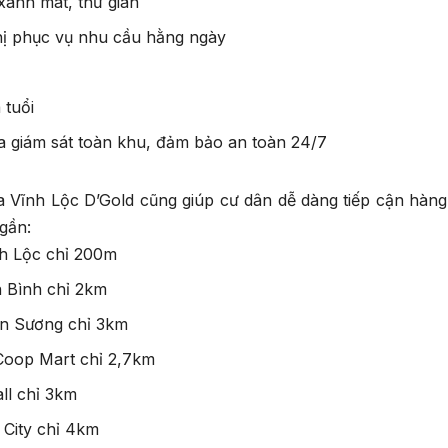
xanh mát, thư giãn
thị phục vụ nhu cầu hằng ngày
 tuổi
a giám sát toàn khu, đảm bảo an toàn 24/7
của Vĩnh Lộc D’Gold cũng giúp cư dân dễ dàng tiếp cận hàng
 gần:
h Lộc chỉ 200m
 Bình chỉ 2km
An Sương chỉ 3km
 Coop Mart chỉ 2,7km
ll chỉ 3km
 City chỉ 4km