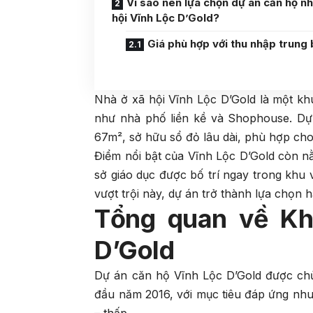
Vì sao nên lựa chọn dự án căn hộ nh
hội Vĩnh Lộc D’Gold?
Giá phù hợp với thu nhập trung 
Nhà ở xã hội Vĩnh Lộc D’Gold là một kh
như nhà phố liền kề và Shophouse. Dự
67m², sở hữu sổ đỏ lâu dài, phù hợp ch
Điểm nổi bật của Vĩnh Lộc D’Gold còn nằ
sở giáo dục được bố trí ngay trong khu 
vượt trội này, dự án trở thành lựa chọn
Tổng quan về Kh
D’Gold
Dự án căn hộ Vĩnh Lộc D’Gold được chủ
đầu năm 2016, với mục tiêu đáp ứng nh
– thấp.