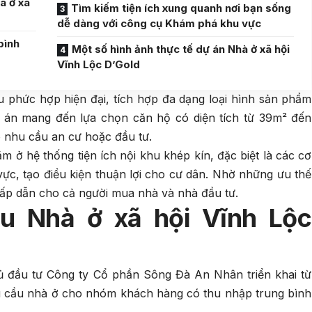
à ở xã
Tìm kiếm tiện ích xung quanh nơi bạn sống
dễ dàng với công cụ Khám phá khu vực
bình
Một số hình ảnh thực tế dự án Nhà ở xã hội
Vĩnh Lộc D’Gold
u phức hợp hiện đại, tích hợp đa dạng loại hình sản phẩm
 án mang đến lựa chọn căn hộ có diện tích từ 39m² đến
o nhu cầu an cư hoặc đầu tư.
m ở hệ thống tiện ích nội khu khép kín, đặc biệt là các cơ
vực, tạo điều kiện thuận lợi cho cư dân. Nhờ những ưu thế
 hấp dẫn cho cả người mua nhà và nhà đầu tư.
u Nhà ở xã hội Vĩnh Lộc
 đầu tư Công ty Cổ phần Sông Đà An Nhân triển khai từ
u cầu nhà ở cho nhóm khách hàng có thu nhập trung bình