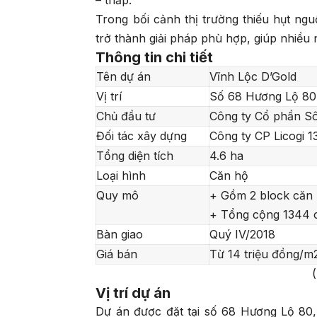
Trong bối cảnh thị trường thiếu hụt ng
trở thành giải pháp phù hợp, giúp nhiều n
Thông tin chi tiết
Tên dự án
Vĩnh Lộc D’Gold
Vị trí
Số 68 Hương Lộ 80,
Chủ đầu tư
Công ty Cổ phần S
Đối tác xây dựng
Công ty CP Licogi 
Tổng diện tích
4.6 ha
Loại hình
Căn hộ
Quy mô
+ Gồm 2 block căn 
+ Tổng cộng 1344 c
Bàn giao
Quý IV/2018
Giá bán
Từ 14 triệu đồng/m
Vị trí dự án
Dự án được đặt tại số 68 Hương Lộ 80, 