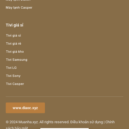
Máy lạnh Casper
Tivi giá sỉ
Tivi giá sỉ
Tivi giá rẻ
Tivi giá kho
Tivi Samsung
Tivi LG
Tivi Sony
Tivi Casper
www.diaoc.xyz
© 2024
Muanha.xyz
. All rights reserved.
Điều khoản sử dụng
|
Chính
sách bảo mật