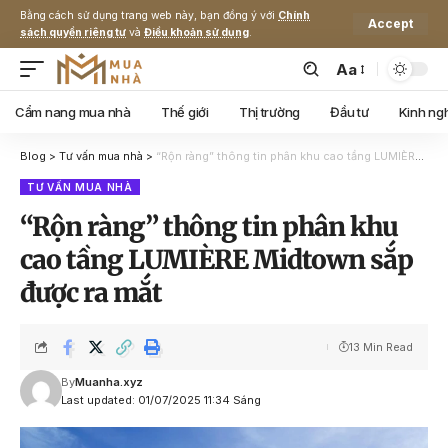
Bằng cách sử dụng trang web này, bạn đồng ý với
Chính
Accept
sách quyền riêng tư
và
Điều khoản sử dụng
.
Aa
Cẩm nang mua nhà
Thế giới
Thị trường
Đầu tư
Kinh ng
Blog
>
Tư vấn mua nhà
>
“Rộn ràng” thông tin phân khu cao tầng LUMIÈRE Midtown sắp được ra mắt
TƯ VẤN MUA NHÀ
“Rộn ràng” thông tin phân khu
cao tầng LUMIÈRE Midtown sắp
được ra mắt
13 Min Read
By
Muanha.xyz
Last updated: 01/07/2025 11:34 Sáng