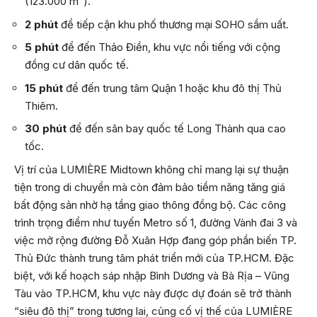
(123.000 m²).
2 phút
để tiếp cận khu phố thương mại SOHO sầm uất.
5 phút
để đến Thảo Điền, khu vực nổi tiếng với cộng
đồng cư dân quốc tế.
15 phút
để đến trung tâm Quận 1 hoặc khu đô thị Thủ
Thiêm.
30 phút
để đến sân bay quốc tế Long Thành qua cao
tốc.
Vị trí của LUMIÈRE Midtown không chỉ mang lại sự thuận
tiện trong di chuyển mà còn đảm bảo tiềm năng tăng giá
bất động sản nhờ hạ tầng giao thông đồng bộ. Các công
trình trọng điểm như tuyến Metro số 1, đường Vành đai 3 và
việc mở rộng đường Đỗ Xuân Hợp đang góp phần biến TP.
Thủ Đức thành trung tâm phát triển mới của TP.HCM. Đặc
biệt, với kế hoạch sáp nhập Bình Dương và Bà Rịa – Vũng
Tàu vào TP.HCM, khu vực này được dự đoán sẽ trở thành
“siêu đô thị” trong tương lai, củng cố vị thế của LUMIÈRE