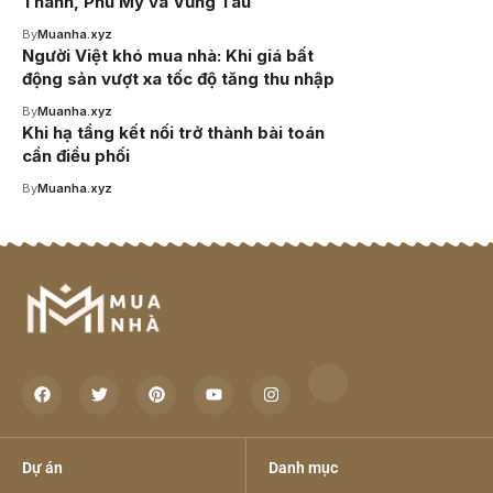
Thành, Phú Mỹ và Vũng Tàu
By
Muanha.xyz
Người Việt khó mua nhà: Khi giá bất
động sản vượt xa tốc độ tăng thu nhập
By
Muanha.xyz
Khi hạ tầng kết nối trở thành bài toán
cần điều phối
By
Muanha.xyz
Dự án
Danh mục