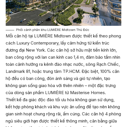
Phối cảnh phân khu LUMIÈRE Midtown Thủ Đức
Mỗi căn hộ tại LUMIÈRE Midtown được thiết kế theo phong
cách Luxury Contemporary, lấy cảm hứng từ kiến trúc
đương đại New York. Các căn hộ sở hữu mặt tiền kính lớn,
ban công rộng với lan can kính cao 1,4 m, đảm bảo tầm nhìn
toàn cảnh hướng ra kênh đào nhạc nước, sông Rạch Chiếc,
Landmark 81, hoặc trung tâm TP.HCM. Đặc biệt, 100% căn
hộ đều có ban công, đón ánh sáng và gió tự nhiên, tạo
không gian sống giao hòa với thiên nhiên – một đặc trưng
của dòng sản phẩm LUMIÈRE từ Masterise Homes.
Thiết kế đa giác độc đáo tối ưu hóa không gian sử dụng,
kết hợp phòng khách và khu vực ăn uống để tạo nên không
gian sinh hoạt chung rộng rãi, ấm cúng. Các căn hộ 4 phòng
ngủ siêu giới hạn được thiết kế thông minh, cân bằng giữa