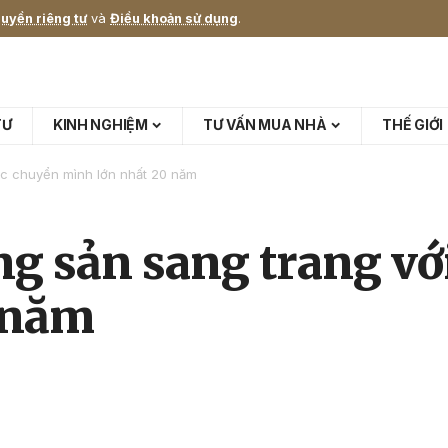
uyền riêng tư
và
Điều khoản sử dụng
.
TƯ
KINH NGHIỆM
TƯ VẤN MUA NHÀ
THẾ GIỚI
ộc chuyển mình lớn nhất 20 năm
ng sản sang trang vớ
 năm