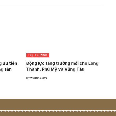
THỊ TRƯỜNG
 ưu tiên
Động lực tăng trưởng mới cho Long
ng sản
Thành, Phú Mỹ và Vũng Tàu
By
Muanha.xyz