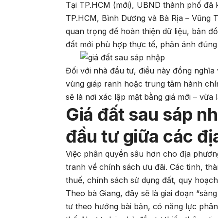
Tại TP.HCM (mới), UBND thành phố đã kiế
TP.HCM, Bình Dương và Bà Rịa – Vũng Tà
quan trọng để hoàn thiện dữ liệu, bản đ
đất mới phù hợp thực tế, phản ánh đúng 
Đối với nhà đầu tư, điều này đồng nghĩa v
vùng giáp ranh hoặc trung tâm hành ch
sẽ là nơi xác lập mặt bằng giá mới – vừa 
Giá đất sau sáp nh
đầu tư giữa các đ
Việc phân quyền sâu hơn cho địa phương
tranh về chính sách ưu đãi. Các tỉnh, t
thuế, chính sách sử dụng đất, quy hoạch
Theo bà Giang, đây sẽ là giai đoạn “sà
tư theo hướng bài bản, có năng lực phân