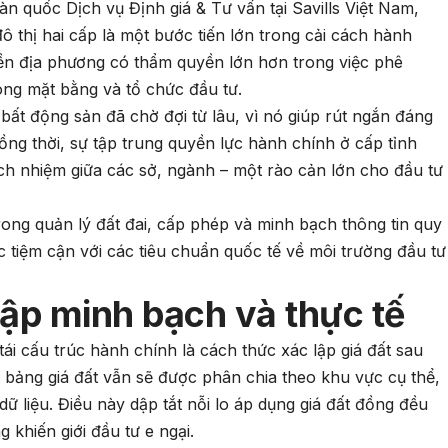
 quốc Dịch vụ Định giá & Tư vấn tại Savills Việt Nam,
 thị hai cấp là một bước tiến lớn trong cải cách hành
ền địa phương có thẩm quyền lớn hơn trong việc phê
óng mặt bằng và tổ chức đầu tư.
ất động sản đã chờ đợi từ lâu, vì nó giúp rút ngắn đáng
Đồng thời, sự tập trung quyền lực hành chính ở cấp tỉnh
ách nhiệm giữa các sở, ngành – một rào cản lớn cho đầu tư
rong quản lý đất đai, cấp phép và minh bạch thông tin quy
c tiệm cận với các tiêu chuẩn quốc tế về môi trường đầu tư
hập minh bạch và thực tế
tái cấu trúc hành chính là cách thức xác lập giá đất sau
: bảng giá đất vẫn sẽ được phân chia theo khu vực cụ thể,
ữ liệu. Điều này dập tắt nỗi lo áp dụng giá đất đồng đều
 khiến giới đầu tư e ngại.