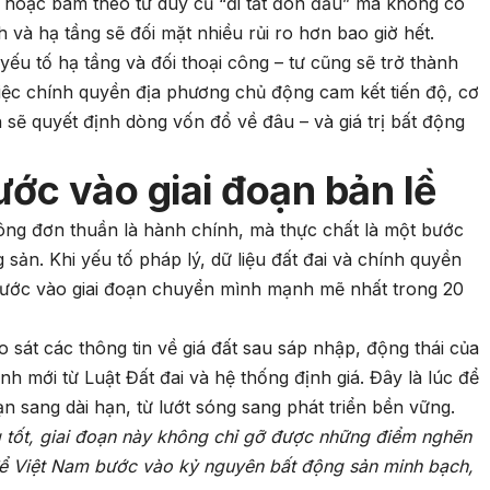
in hoặc bám theo tư duy cũ “đi tắt đón đầu” mà không có
 và hạ tầng sẽ đối mặt nhiều rủi ro hơn bao giờ hết.
ếu tố hạ tầng và đối thoại công – tư cũng sẽ trở thành
 Việc chính quyền địa phương chủ động cam kết tiến độ, cơ
 sẽ quyết định dòng vốn đổ về đâu – và giá trị bất động
ớc vào giai đoạn bản lề
ông đơn thuần là hành chính, mà thực chất là một bước
g sản. Khi yếu tố pháp lý, dữ liệu đất đai và chính quyền
bước vào giai đoạn chuyển mình mạnh mẽ nhất trong 20
 sát các thông tin về giá đất sau sáp nhập, động thái của
h mới từ Luật Đất đai và hệ thống định giá. Đây là lúc để
ạn sang dài hạn, từ lướt sóng sang phát triển bền vững.
 tốt, giai đoạn này không chỉ gỡ được những điểm nghẽn
ể Việt Nam bước vào kỷ nguyên bất động sản minh bạch,