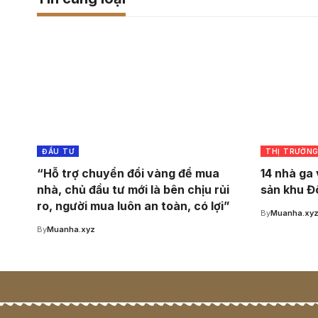
ĐẦU TƯ
THỊ TRƯỜN
“Hỗ trợ chuyển đổi vàng để mua
14 nhà ga 
nhà, chủ đầu tư mới là bên chịu rủi
sản khu Đ
ro, người mua luôn an toàn, có lợi”
By
Muanha.xy
By
Muanha.xyz