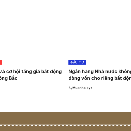
G
ĐẦU TƯ
và cơ hội tăng giá bất động
Ngân hàng Nhà nước không
ông Bắc
dòng vốn cho riêng bất độ
z
By
Muanha.xyz