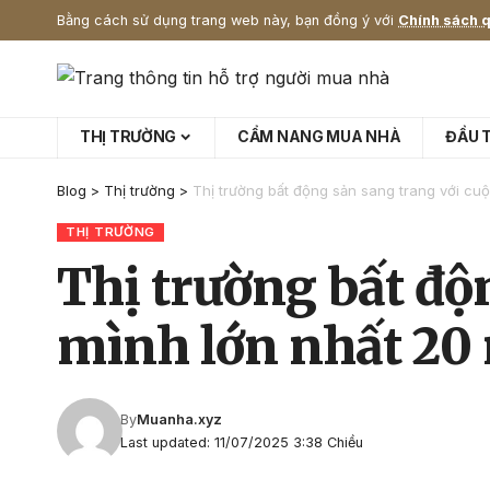
Bằng cách sử dụng trang web này, bạn đồng ý với
Chính sách q
THỊ TRƯỜNG
CẨM NANG MUA NHÀ
ĐẦU 
Blog
>
Thị trường
>
Thị trường bất động sản sang trang với cu
THỊ TRƯỜNG
Thị trường bất độ
mình lớn nhất 20
By
Muanha.xyz
Last updated: 11/07/2025 3:38 Chiều