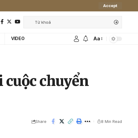
Accept
Aa
VIDEO
i cuộc chuyển
Share
8 Min Read