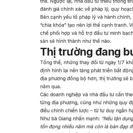
thế. Ngược lại, nhà đầu tư thiếu thông t
đánh giá chính xác về pháp lý, quy hoạch
Bên cạnh yếu tố pháp lý và hành chính, y
“chìa khóa” tạo nên lợi thế cạnh tranh.
chế phối hợp và hỗ trợ đầu tư minh bạch
sản sẽ hình thành như thế nào.
Thị trường đang bư
Tổng thể, những thay đổi từ ngày 1/7 kh
định hình lại nền tảng phát triển bất độn
địa phương đồng bộ hơn, thị trường sẽ 
năm qua.
Các doanh nghiệp và nhà đầu tư cần theo
từng địa phương, cũng như những quy địn
điều chỉnh chiến lược – từ tư duy ngắn h
Như bà Giang nhấn mạnh:
“Nếu tận dụng
tồn đọng nhiều năm mà còn là bàn đạp đ