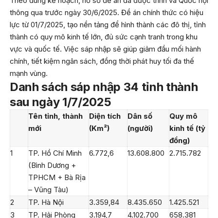
Theo đúng kế hoạch, hồ sơ đề án đã được trình và Quốc hội
thông qua trước ngày 30/6/2025. Đề án chính thức có hiệu
lực từ 01/7/2025, tạo nền tảng để hình thành các đô thị, tỉnh
thành có quy mô kinh tế lớn, đủ sức cạnh tranh trong khu
vực và quốc tế. Việc sáp nhập sẽ giúp giảm đầu mối hành
chính, tiết kiệm ngân sách, đồng thời phát huy tối đa thế
mạnh vùng.
Danh sách sáp nhập 34 tỉnh thành
sau ngày 1/7/2025
Tên tỉnh, thành
Diện tích
Dân số
Quy mô
mới
(Km²)
(người)
kinh tế (tỷ
đồng)
1
TP. Hồ Chí Minh
6.772,6
13.608.800
2.715.782
(Bình Dương +
TPHCM + Bà Rịa
– Vũng Tàu)
2
TP. Hà Nội
3.359,84
8.435.650
1.425.521
3
TP. Hải Phòng
3.194,7
4.102.700
658.381