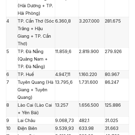
(Hải Dương + TP.
Hải Phòng)
4
TP. Cần Thơ (Sóc
6.360,8
3.207.000
281.675
Trăng + Hậu
Giang + TP. Cần
Thơ)
5
TP. Đà Nẵng
11.859,6
2.819.900
279.926
(Quảng Nam +
TP. Đà Nẵng)
6
TP. Huế
4.947,11
1.160.220
80.967
7
Tuyên Quang (Hà
13.795,6
1.731.600
86.247
Giang + Tuyên
Quang)
8
Lào Cai (Lào Cai
13.257
1.656.500
125.886
+ Yên Bái)
9
Lai Châu
9.068,73
482.1
31.025
10
Điện Biên
9.539,93
633.98
31.663