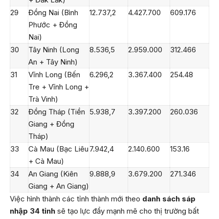
29
Đồng Nai (Bình
12.737,2
4.427.700
609.176
Phước + Đồng
Nai)
30
Tây Ninh (Long
8.536,5
2.959.000
312.466
An + Tây Ninh)
31
Vĩnh Long (Bến
6.296,2
3.367.400
254.48
Tre + Vĩnh Long +
Trà Vinh)
32
Đồng Tháp (Tiền
5.938,7
3.397.200
260.036
Giang + Đồng
Tháp)
33
Cà Mau (Bạc Liêu
7.942,4
2.140.600
153.16
+ Cà Mau)
34
An Giang (Kiên
9.888,9
3.679.200
271.346
Giang + An Giang)
Việc hình thành các tỉnh thành mới theo
danh sách sáp
nhập 34 tỉnh
sẽ tạo lực đẩy mạnh mẽ cho thị trường bất