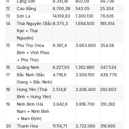
11
Lạng Sơn
8.310,18
802.09
49.736
12
Cao Bằng
6.700,39
543.05
25.204
13
Sơn La
14.109,83
1.300.130
76.626
14
Thái Nguyên (Bắc
8.375,3
1.694.500
185.614
Kạn + Thái
Nguyên)
15
Phú Thọ (Hòa
9.361,4
3.663.600
354.58
Bình + Vĩnh Phúc
+ Phú Thọ)
16
Quảng Ninh
6.207,93
1.362.880
347.534
17
Bắc Ninh (Bắc
4.718,6
3.509.100
439.776
Giang + Bắc Ninh)
18
Hưng Yên (Thái
2.514,8
3.208.400
292.603
Bình + Hưng Yên)
19
Ninh Bình (Hà
3.942,6
3.818.700
310.282
Nam + Ninh Bình
+ Nam Định)
20
Thanh Hóa
11.114,71
3.722.060
316.995