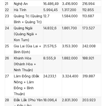
21
Nghệ An
16.486,49
3.416.900
216.994
22
Hà Tĩnh
5.994,45
1.317.200
112.855
23
Quảng Trị (Quảng
12.7
1.584.000
113.687
Bình + Quảng Trị)
24
Quảng Ngãi
14.832,6
1.861.700
173.527
(Quảng Ngãi +
Kon Tum)
25
Gia Lai (Gia Lai +
21.576,5
3.153.300
242.008
Bình Định)
26
Khánh Hòa
8.555,9
1.882.000
188.921
(Khánh Hòa +
Ninh Thuận)
27
Lâm Đồng (Đắk
24.233,1
3.324.400
319.887
Nông + Lâm
Đồng + Bình
Thuận)
28
Đắk Lắk (Phú Yên
18.096,4
2.831.300
203.923
+ Đắk Lắk)