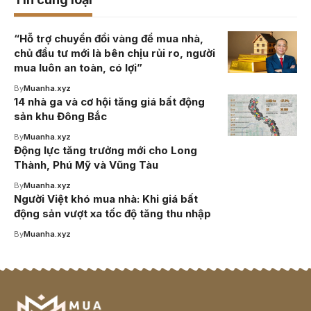
“Hỗ trợ chuyển đổi vàng để mua nhà,
chủ đầu tư mới là bên chịu rủi ro, người
mua luôn an toàn, có lợi”
By
Muanha.xyz
14 nhà ga và cơ hội tăng giá bất động
sản khu Đông Bắc
By
Muanha.xyz
Động lực tăng trưởng mới cho Long
Thành, Phú Mỹ và Vũng Tàu
By
Muanha.xyz
Người Việt khó mua nhà: Khi giá bất
động sản vượt xa tốc độ tăng thu nhập
By
Muanha.xyz