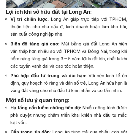
Lợi ích khi sở hữu đất tại Long An:
Vị trí chiến lược:
Long An giáp trực tiếp với TPHCM,
thuận tiện cho nhu cầu ở, kinh doanh hoặc làm kho bãi,
sản xuất công nghiệp nhẹ.
Biên độ tăng giá cao:
Mặt bằng giá đất Long An hiện
vẫn thấp hơn nhiều so với TPHCM và Đồng Nai, trong khi
tiềm năng tăng giá trong 3 – 5 năm tới là rất lớn, nhất là khi
các tuyến vành đai và cao tốc hoàn thiện.
Phù hợp đầu tư trung và dài hạn:
Với nền kinh tế ổn
định, quy hoạch rõ ràng và dân số trẻ, Long An hứa hẹn là
vùng đất vàng cho nhà đầu tư kiên nhẫn và có tầm nhìn.
Một số lưu ý quan trọng:
Hạ tầng cần kiểm chứng tiến độ:
Nhiều công trình được
phê duyệt nhưng chậm triển khai khiến nhà đầu tư mắc
kẹt vốn.
Cẩn trọng tin đồn:
Long An từng trải qua nhiều cơn sốt