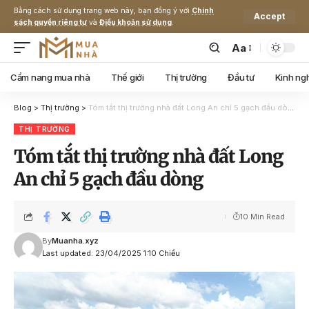
Bằng cách sử dụng trang web này, bạn đồng ý với
Chính
Accept
sách quyền riêng tư
và
Điều khoản sử dụng
.
Aa
Cẩm nang mua nhà
Thế giới
Thị trường
Đầu tư
Kinh ng
Blog
>
Thị trường
>
Tóm tắt thị trường nhà đất Long An chỉ 5 gạch đầu dòng
THỊ TRƯỜNG
Tóm tắt thị trường nhà đất Long
An chỉ 5 gạch đầu dòng
10 Min Read
By
Muanha.xyz
Last updated: 23/04/2025 1:10 Chiều