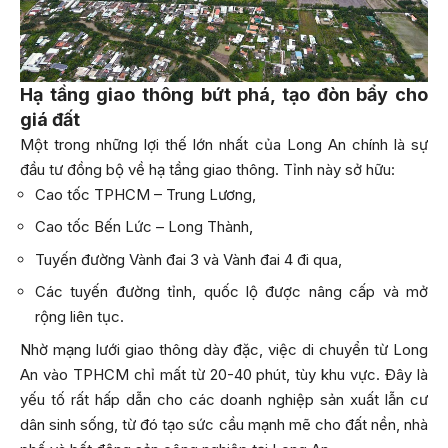
Hạ tầng giao thông bứt phá, tạo đòn bẩy cho
giá đất
Một trong những lợi thế lớn nhất của Long An chính là sự
đầu tư đồng bộ về hạ tầng giao thông. Tỉnh này sở hữu:
Cao tốc TPHCM – Trung Lương,
Cao tốc Bến Lức – Long Thành,
Tuyến đường Vành đai 3 và Vành đai 4 đi qua,
Các tuyến đường tỉnh, quốc lộ được nâng cấp và mở
rộng liên tục.
Nhờ mạng lưới giao thông dày đặc, việc di chuyển từ Long
An vào TPHCM chỉ mất từ 20-40 phút, tùy khu vực. Đây là
yếu tố rất hấp dẫn cho các doanh nghiệp sản xuất lẫn cư
dân sinh sống, từ đó tạo sức cầu mạnh mẽ cho đất nền, nhà