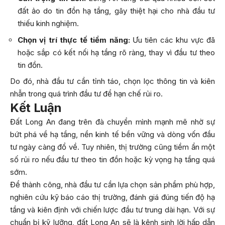
đất ảo do tin đồn hạ tầng, gây thiệt hại cho nhà đầu tư
thiếu kinh nghiệm.
Chọn vị trí thực tế tiềm năng:
Ưu tiên các khu vực đã
hoặc sắp có kết nối hạ tầng rõ ràng, thay vì đầu tư theo
tin đồn.
Do đó, nhà đầu tư cần tỉnh táo, chọn lọc thông tin và kiên
nhẫn trong quá trình đầu tư để hạn chế rủi ro.
Kết Luận
Đất Long An đang trên đà chuyển mình mạnh mẽ nhờ sự
bứt phá về hạ tầng, nền kinh tế bền vững và dòng vốn đầu
tư ngày càng đổ về. Tuy nhiên, thị trường cũng tiềm ẩn một
số rủi ro nếu đầu tư theo tin đồn hoặc kỳ vọng hạ tầng quá
sớm.
Để thành công, nhà đầu tư cần lựa chọn sản phẩm phù hợp,
nghiên cứu kỹ báo cáo thị trường, đánh giá đúng tiến độ hạ
tầng và kiên định với chiến lược đầu tư trung dài hạn. Với sự
chuẩn bị kỹ lưỡng, đất Long An sẽ là kênh sinh lời hấp dẫn