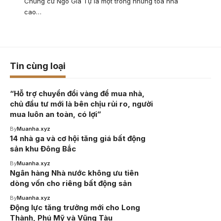
Chung cư Ngô Gia Tự là một trong những tòa nhà
cao…
Tin cùng loại
“Hỗ trợ chuyển đổi vàng để mua nhà,
chủ đầu tư mới là bên chịu rủi ro, người
mua luôn an toàn, có lợi”
By
Muanha.xyz
14 nhà ga và cơ hội tăng giá bất động
sản khu Đông Bắc
By
Muanha.xyz
Ngân hàng Nhà nước không ưu tiên
dòng vốn cho riêng bất động sản
By
Muanha.xyz
Động lực tăng trưởng mới cho Long
Thành, Phú Mỹ và Vũng Tàu