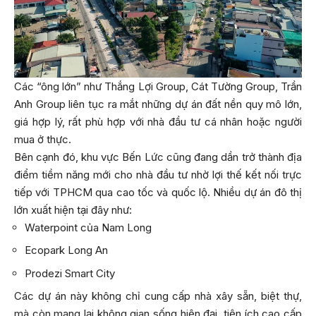
Các “ông lớn” như Thắng Lợi Group, Cát Tường Group, Trần
Anh Group liên tục ra mắt những dự án đất nền quy mô lớn,
giá hợp lý, rất phù hợp với nhà đầu tư cá nhân hoặc người
mua ở thực.
Bên cạnh đó, khu vực Bến Lức cũng đang dần trở thành địa
điểm tiềm năng mới cho nhà đầu tư nhờ lợi thế kết nối trực
tiếp với TPHCM qua cao tốc và quốc lộ. Nhiều dự án đô thị
lớn xuất hiện tại đây như:
Waterpoint của Nam Long
Ecopark Long An
Prodezi Smart City
Các dự án này không chỉ cung cấp nhà xây sẵn, biệt thự,
mà còn mang lại không gian sống hiện đại, tiện ích cao cấp