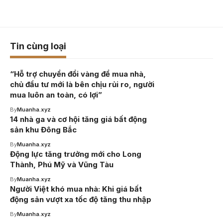
Tin cùng loại
“Hỗ trợ chuyển đổi vàng để mua nhà,
chủ đầu tư mới là bên chịu rủi ro, người
mua luôn an toàn, có lợi”
By
Muanha.xyz
14 nhà ga và cơ hội tăng giá bất động
sản khu Đông Bắc
By
Muanha.xyz
Động lực tăng trưởng mới cho Long
Thành, Phú Mỹ và Vũng Tàu
By
Muanha.xyz
Người Việt khó mua nhà: Khi giá bất
động sản vượt xa tốc độ tăng thu nhập
By
Muanha.xyz