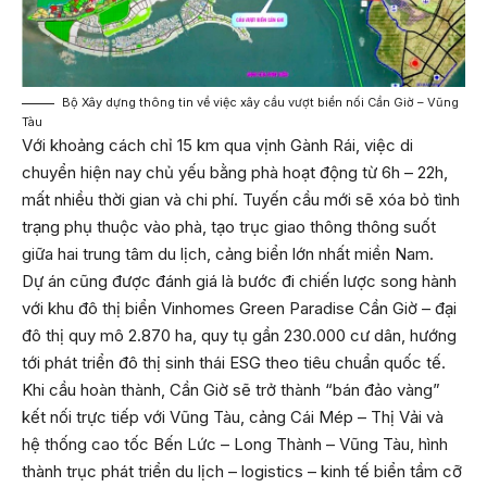
Bộ Xây dựng thông tin về việc xây cầu vượt biển nối Cần Giờ – Vũng
Tàu
Với khoảng cách chỉ 15 km qua vịnh Gành Rái, việc di
chuyển hiện nay chủ yếu bằng phà hoạt động từ 6h – 22h,
mất nhiều thời gian và chi phí. Tuyến cầu mới sẽ xóa bỏ tình
trạng phụ thuộc vào phà, tạo trục giao thông thông suốt
giữa hai trung tâm du lịch, cảng biển lớn nhất miền Nam.
Dự án cũng được đánh giá là bước đi chiến lược song hành
với khu đô thị biển Vinhomes Green Paradise Cần Giờ – đại
đô thị quy mô 2.870 ha, quy tụ gần 230.000 cư dân, hướng
tới phát triển đô thị sinh thái ESG theo tiêu chuẩn quốc tế.
Khi cầu hoàn thành, Cần Giờ sẽ trở thành “bán đảo vàng”
kết nối trực tiếp với Vũng Tàu, cảng Cái Mép – Thị Vải và
hệ thống cao tốc Bến Lức – Long Thành – Vũng Tàu, hình
thành trục phát triển du lịch – logistics – kinh tế biển tầm cỡ