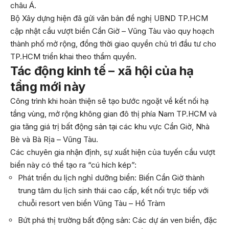
châu Á.
Bộ Xây dựng hiện đã gửi văn bản đề nghị UBND TP.HCM
cập nhật cầu vượt biển Cần Giờ – Vũng Tàu vào quy hoạch
thành phố mở rộng, đồng thời giao quyền chủ trì đầu tư cho
TP.HCM triển khai theo thẩm quyền.
Tác động kinh tế – xã hội của hạ
tầng mới này
Công trình khi hoàn thiện sẽ tạo bước ngoặt về kết nối hạ
tầng vùng, mở rộng không gian đô thị phía Nam TP.HCM và
gia tăng giá trị bất động sản tại các khu vực Cần Giờ, Nhà
Bè và Bà Rịa – Vũng Tàu.
Các chuyên gia nhận định, sự xuất hiện của tuyến cầu vượt
biển này có thể tạo ra “cú hích kép”:
Phát triển du lịch nghỉ dưỡng biển: Biến Cần Giờ thành
trung tâm du lịch sinh thái cao cấp, kết nối trực tiếp với
chuỗi resort ven biển Vũng Tàu – Hồ Tràm
Bứt phá thị trường bất động sản: Các dự án ven biển, đặc