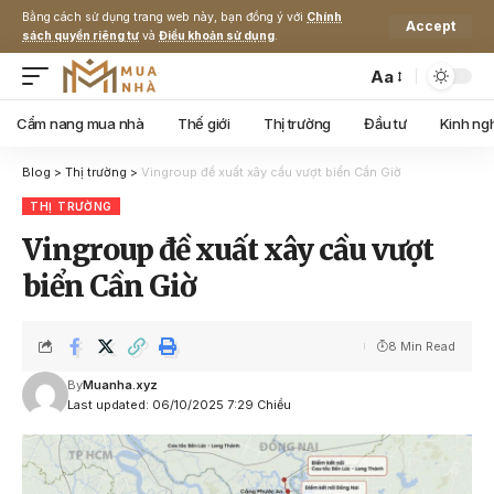
Bằng cách sử dụng trang web này, bạn đồng ý với
Chính
Accept
sách quyền riêng tư
và
Điều khoản sử dụng
.
Aa
Cẩm nang mua nhà
Thế giới
Thị trường
Đầu tư
Kinh ng
Blog
>
Thị trường
>
Vingroup đề xuất xây cầu vượt biển Cần Giờ
THỊ TRƯỜNG
Vingroup đề xuất xây cầu vượt
biển Cần Giờ
8 Min Read
By
Muanha.xyz
Last updated: 06/10/2025 7:29 Chiều