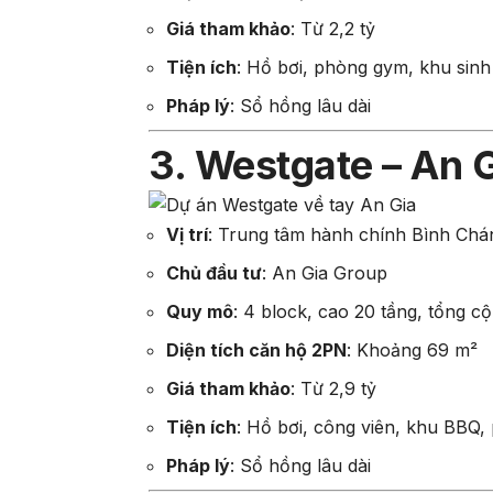
Giá tham khảo
:
Từ 2,2 tỷ
Tiện ích
:
Hồ bơi, phòng gym, khu sin
Pháp lý
:
Sổ hồng lâu dài
3. Westgate – An 
Vị trí
:
Trung tâm hành chính Bình Ch
Chủ đầu tư
:
An Gia Group
Quy mô
:
4 block, cao 20 tầng, tổng c
Diện tích căn hộ 2PN
:
Khoảng 69 m²
Giá tham khảo
:
Từ 2,9 tỷ
Tiện ích
:
Hồ bơi, công viên, khu BBQ
Pháp lý
:
Sổ hồng lâu dài