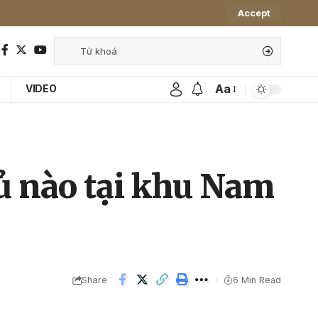
Accept
Aa
VIDEO
gủ nào tại khu Nam
Share
6 Min Read