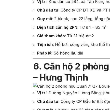
Vị trí
:
Khu dân cư 584, xã Tân Kiên, 
Chủ đầu tư
:
Công ty CP ĐT XD và PT 
Quy mô
:
2 block, cao 22 tầng, tổng c
Diện tích căn hộ 2PN
:
Từ 84 – 85 m²
Giá tham khảo
:
Từ 31 triệu/m2
Tiện ích
:
Hồ bơi, công viên, khu thể t
Pháp lý
:
Sổ hồng lâu dài
6. Căn hộ 2 phòng
– Hưng Thịnh
Vị trí
:
Đường Nguyễn Lương Bằng, phư
Chủ đầu tư
:
Công ty CP Đầu tư Bất độ