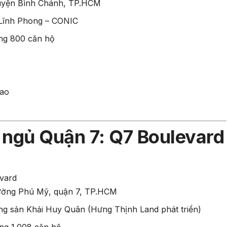
huyện Bình Chánh, TP.HCM
Lĩnh Phong – CONIC
ộng 800 căn hộ
hao
 ngủ Quận 7: Q7 Boulevard
ờng Phú Mỹ, quận 7, TP.HCM
ng sản Khải Huy Quân (Hưng Thịnh Land phát triển)