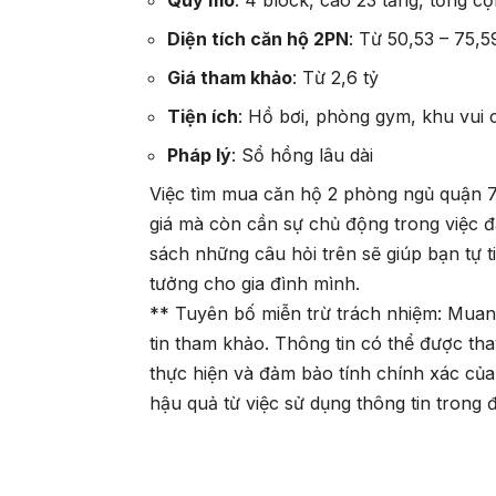
Quy mô
:
4 block, cao 23 tầng, tổng c
Diện tích căn hộ 2PN
:
Từ 50,53 – 75,5
Giá tham khảo
:
Từ 2,6 tỷ
Tiện ích
:
Hồ bơi, phòng gym, khu vui c
Pháp lý
:
Sổ hồng lâu dài
Việc tìm mua căn hộ 2 phòng ngủ quận 
giá mà còn cần sự chủ động trong việc đặ
sách những câu hỏi trên sẽ giúp bạn tự t
tưởng cho gia đình mình.
** Tuyên bố miễn trừ trách nhiệm: Muanh
tin tham khảo. Thông tin có thể được th
thực hiện và đảm bảo tính chính xác của
hậu quả từ việc sử dụng thông tin trong 