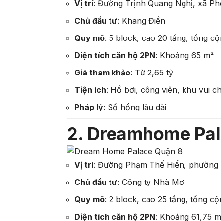
Vị trí
:
Đường Trịnh Quang Nghị, xã P
Chủ đầu tư
:
Khang Điền
Quy mô
:
5 block, cao 20 tầng, tổng cộ
Diện tích căn hộ 2PN
:
Khoảng 65 m²
Giá tham khảo
:
Từ 2,65 tỷ
Tiện ích
:
Hồ bơi, công viên, khu vui ch
Pháp lý
:
Sổ hồng lâu dài
2. Dreamhome Pal
Vị trí
:
Đường Phạm Thế Hiển, phường 
Chủ đầu tư
:
Công ty Nhà Mơ
Quy mô
:
2 block, cao 25 tầng, tổng c
Diện tích căn hộ 2PN
:
Khoảng 61,75 m