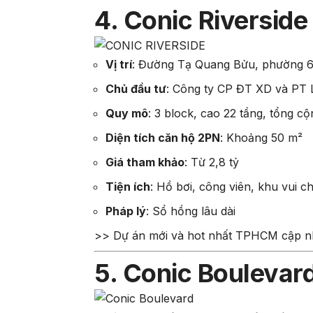
4. Conic Riverside
Vị trí
:
Đường Tạ Quang Bửu, phường 6
Chủ đầu tư
:
Công ty CP ĐT XD và PT 
Quy mô
:
3 block, cao 22 tầng, tổng c
Diện tích căn hộ 2PN
:
Khoảng 50 m²
Giá tham khảo
:
Từ 2,8 tỷ
Tiện ích
:
Hồ bơi, công viên, khu vui ch
Pháp lý
:
Sổ hồng lâu dài
>> Dự án mới và hot nhất TPHCM cập n
5. Conic Boulevar