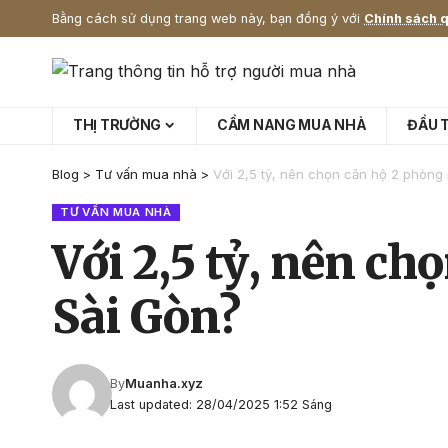
Bằng cách sử dụng trang web này, bạn đồng ý với
Chính sách q
THỊ TRƯỜNG
CẨM NANG MUA NHÀ
ĐẦU 
Blog
>
Tư vấn mua nhà
>
Với 2,5 tỷ, nên chọn căn hộ 2 phòng
TƯ VẤN MUA NHÀ
Với 2,5 tỷ, nên c
Sài Gòn?
By
Muanha.xyz
Last updated: 28/04/2025 1:52 Sáng