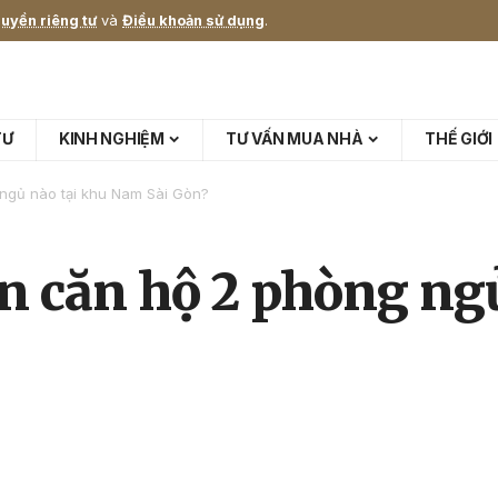
uyền riêng tư
và
Điều khoản sử dụng
.
TƯ
KINH NGHIỆM
TƯ VẤN MUA NHÀ
THẾ GIỚI
 ngủ nào tại khu Nam Sài Gòn?
họn căn hộ 2 phòng n