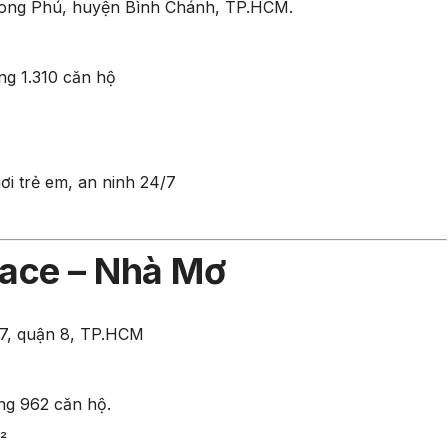
hong Phú, huyện Bình Chánh, TP.HCM.
ng 1.310 căn hộ
ơi trẻ em, an ninh 24/7
ace – Nhà Mơ
7, quận 8, TP.HCM
ộng 962 căn hộ.
²