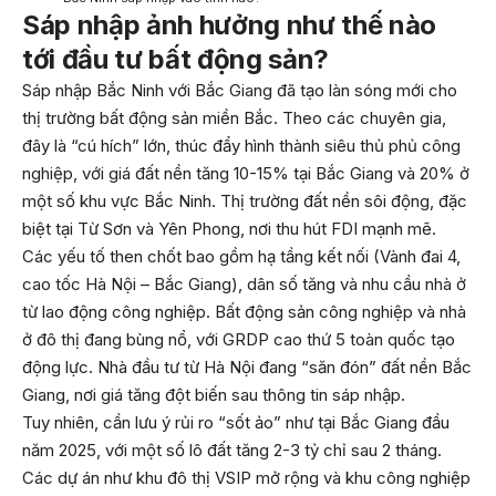
Sáp nhập ảnh hưởng như thế nào
tới đầu tư bất động sản?
Sáp nhập Bắc Ninh với Bắc Giang đã tạo làn sóng mới cho
thị trường bất động sản miền Bắc. Theo các chuyên gia,
đây là “cú hích” lớn, thúc đẩy hình thành siêu thủ phủ công
nghiệp, với giá đất nền tăng 10-15% tại Bắc Giang và 20% ở
một số khu vực Bắc Ninh. Thị trường đất nền sôi động, đặc
biệt tại Từ Sơn và Yên Phong, nơi thu hút FDI mạnh mẽ.
Các yếu tố then chốt bao gồm hạ tầng kết nối (Vành đai 4,
cao tốc Hà Nội – Bắc Giang), dân số tăng và nhu cầu nhà ở
từ lao động công nghiệp. Bất động sản công nghiệp và nhà
ở đô thị đang bùng nổ, với GRDP cao thứ 5 toàn quốc tạo
động lực. Nhà đầu tư từ Hà Nội đang “săn đón” đất nền Bắc
Giang, nơi giá tăng đột biến sau thông tin sáp nhập.
Tuy nhiên, cần lưu ý rủi ro “sốt ảo” như tại Bắc Giang đầu
năm 2025, với một số lô đất tăng 2-3 tỷ chỉ sau 2 tháng.
Các dự án như khu đô thị VSIP mở rộng và khu công nghiệp