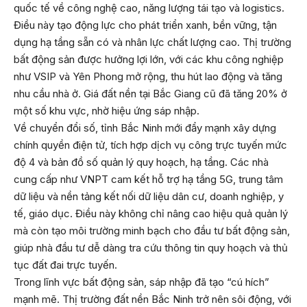
quốc tế về công nghệ cao, năng lượng tái tạo và logistics.
Điều này tạo động lực cho phát triển xanh, bền vững, tận
dụng hạ tầng sẵn có và nhân lực chất lượng cao. Thị trường
bất động sản được hưởng lợi lớn, với các khu công nghiệp
như VSIP và Yên Phong mở rộng, thu hút lao động và tăng
nhu cầu nhà ở. Giá đất nền tại Bắc Giang cũ đã tăng 20% ở
một số khu vực, nhờ hiệu ứng sáp nhập.
Về chuyển đổi số, tỉnh Bắc Ninh mới đẩy mạnh xây dựng
chính quyền điện tử, tích hợp dịch vụ công trực tuyến mức
độ 4 và bản đồ số quản lý quy hoạch, hạ tầng. Các nhà
cung cấp như VNPT cam kết hỗ trợ hạ tầng 5G, trung tâm
dữ liệu và nền tảng kết nối dữ liệu dân cư, doanh nghiệp, y
tế, giáo dục. Điều này không chỉ nâng cao hiệu quả quản lý
mà còn tạo môi trường minh bạch cho đầu tư bất động sản,
giúp nhà đầu tư dễ dàng tra cứu thông tin quy hoạch và thủ
tục đất đai trực tuyến.
Trong lĩnh vực bất động sản, sáp nhập đã tạo “cú hích”
mạnh mẽ. Thị trường đất nền Bắc Ninh trở nên sôi động, với