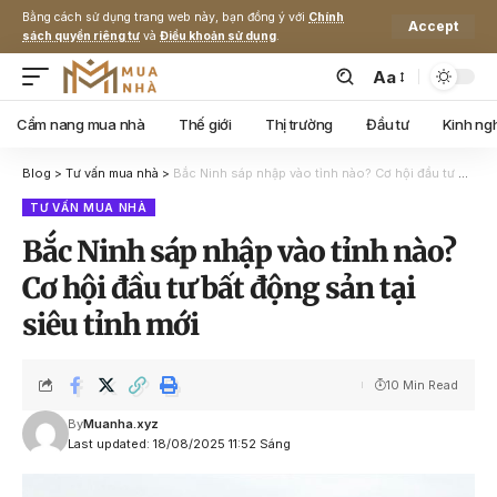
Bằng cách sử dụng trang web này, bạn đồng ý với
Chính
Accept
sách quyền riêng tư
và
Điều khoản sử dụng
.
Aa
Cẩm nang mua nhà
Thế giới
Thị trường
Đầu tư
Kinh ng
Blog
>
Tư vấn mua nhà
>
Bắc Ninh sáp nhập vào tỉnh nào? Cơ hội đầu tư bất động sản tại siêu tỉnh mới
TƯ VẤN MUA NHÀ
Bắc Ninh sáp nhập vào tỉnh nào?
Cơ hội đầu tư bất động sản tại
siêu tỉnh mới
10 Min Read
By
Muanha.xyz
Last updated: 18/08/2025 11:52 Sáng