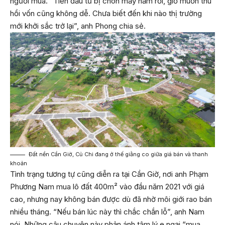
người mua. “Tiền đầu tư bị chôn mấy năm rồi, giờ muốn thu
hồi vốn cũng không dễ. Chưa biết đến khi nào thị trường
mới khởi sắc trở lại”, anh Phong chia sẻ.
Đất nền Cần Giờ, Củ Chi đang ở thế giằng co giữa giá bán và thanh
khoản
Tình trạng tương tự cũng diễn ra tại Cần Giờ, nơi anh Phạm
Phương Nam mua lô đất 400m² vào đầu năm 2021 với giá
cao, nhưng nay không bán được dù đã nhờ môi giới rao bán
nhiều tháng. “Nếu bán lúc này thì chắc chắn lỗ”, anh Nam
nói. Những câu chuyện này phản ánh tâm lý e ngại “mua