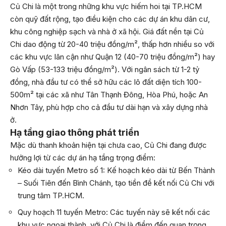
Củ Chi là một trong những khu vực hiếm hoi tại TP.HCM
còn quỹ đất rộng, tạo điều kiện cho các dự án khu dân cư,
khu công nghiệp sạch và nhà ở xã hội. Giá đất nền tại Củ
Chi dao động từ 20-40 triệu đồng/m², thấp hơn nhiều so với
các khu vực lân cận như Quận 12 (40-70 triệu đồng/m²) hay
Gò Vấp (53-133 triệu đồng/m²). Với ngân sách từ 1-2 tỷ
đồng, nhà đầu tư có thể sở hữu các lô đất diện tích 100-
500m² tại các xã như Tân Thạnh Đông, Hòa Phú, hoặc An
Nhơn Tây, phù hợp cho cả đầu tư dài hạn và xây dựng nhà
ở.
Hạ tầng giao thông phát triển
Mặc dù thanh khoản hiện tại chưa cao, Củ Chi đang được
hưởng lợi từ các dự án hạ tầng trọng điểm:
Kéo dài tuyến Metro số 1: Kế hoạch kéo dài từ Bến Thành
– Suối Tiên đến Bình Chánh, tạo tiền đề kết nối Củ Chi với
trung tâm TP.HCM.
Quy hoạch 11 tuyến Metro: Các tuyến này sẽ kết nối các
khu vực ngoại thành, với Củ Chi là điểm đến quan trọng.