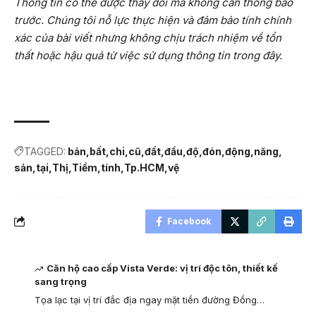
Thông tin có thể được thay đổi mà không cần thông báo
trước. Chúng tôi nỗ lực thực hiện và đảm bảo tính chính
xác của bài viết nhưng không chịu trách nhiệm về tổn
thất hoặc hậu quả từ việc sử dụng thông tin trong đây.
TAGGED:
bản
bất
chi
cũ
đất
đầu
độ
đón
động
năng
sản
tại
Thị
Tiềm
tính
Tp.HCM
vệ
Facebook
Căn hộ cao cấp Vista Verde: vị trí độc tôn, thiết kế
sang trọng
Tọa lạc tại vị trí đắc địa ngay mặt tiền đường Đồng…