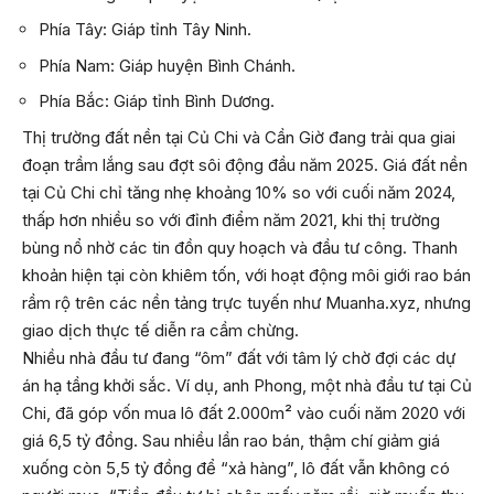
Phía Tây: Giáp tỉnh Tây Ninh.
Phía Nam: Giáp huyện Bình Chánh.
Phía Bắc: Giáp tỉnh Bình Dương.
Thị trường đất nền tại Củ Chi và Cần Giờ đang trải qua giai
đoạn trầm lắng sau đợt sôi động đầu năm 2025. Giá đất nền
tại Củ Chi chỉ tăng nhẹ khoảng 10% so với cuối năm 2024,
thấp hơn nhiều so với đỉnh điểm năm 2021, khi thị trường
bùng nổ nhờ các tin đồn quy hoạch và đầu tư công. Thanh
khoản hiện tại còn khiêm tốn, với hoạt động môi giới rao bán
rầm rộ trên các nền tảng trực tuyến như Muanha.xyz, nhưng
giao dịch thực tế diễn ra cầm chừng.
Nhiều nhà đầu tư đang “ôm” đất với tâm lý chờ đợi các dự
án hạ tầng khởi sắc. Ví dụ, anh Phong, một nhà đầu tư tại Củ
Chi, đã góp vốn mua lô đất 2.000m² vào cuối năm 2020 với
giá 6,5 tỷ đồng. Sau nhiều lần rao bán, thậm chí giảm giá
xuống còn 5,5 tỷ đồng để “xả hàng”, lô đất vẫn không có