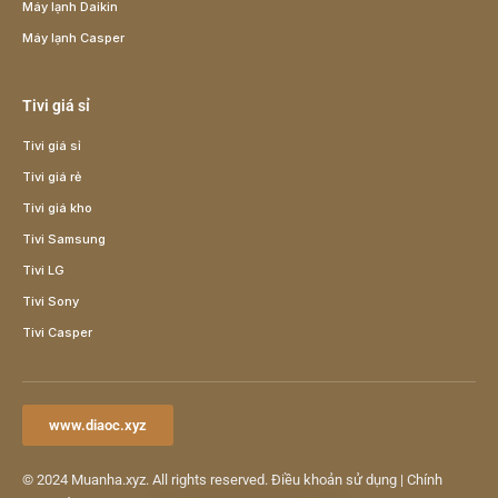
Máy lạnh Daikin
Máy lạnh Casper
Tivi giá sỉ
Tivi giá sỉ
Tivi giá rẻ
Tivi giá kho
Tivi Samsung
Tivi LG
Tivi Sony
Tivi Casper
www.diaoc.xyz
© 2024
Muanha.xyz
. All rights reserved.
Điều khoản sử dụng
|
Chính