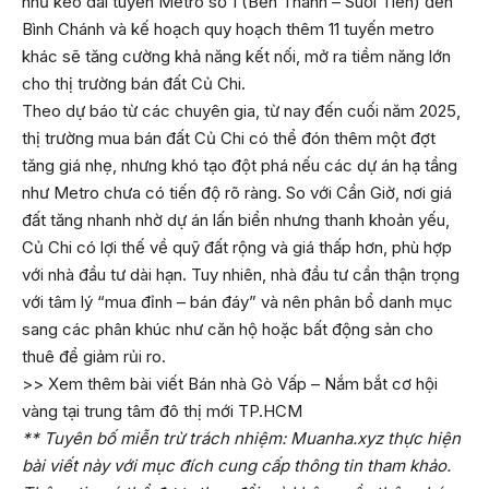
như kéo dài tuyến Metro số 1 (Bến Thành – Suối Tiên) đến
Bình Chánh và kế hoạch quy hoạch thêm 11 tuyến metro
khác sẽ tăng cường khả năng kết nối, mở ra tiềm năng lớn
cho thị trường bán đất Củ Chi.
Theo dự báo từ các chuyên gia, từ nay đến cuối năm 2025,
thị trường mua bán đất Củ Chi có thể đón thêm một đợt
tăng giá nhẹ, nhưng khó tạo đột phá nếu các dự án hạ tầng
như Metro chưa có tiến độ rõ ràng. So với Cần Giờ, nơi giá
đất tăng nhanh nhờ dự án lấn biển nhưng thanh khoản yếu,
Củ Chi có lợi thế về quỹ đất rộng và giá thấp hơn, phù hợp
với nhà đầu tư dài hạn. Tuy nhiên, nhà đầu tư cần thận trọng
với tâm lý “mua đỉnh – bán đáy” và nên phân bổ danh mục
sang các phân khúc như căn hộ hoặc bất động sản cho
thuê để giảm rủi ro.
>> Xem thêm bài viết
Bán nhà Gò Vấp – Nắm bắt cơ hội
vàng tại trung tâm đô thị mới TP.HCM
** Tuyên bố miễn trừ trách nhiệm: Muanha.xyz thực hiện
bài viết này với mục đích cung cấp thông tin tham khảo.