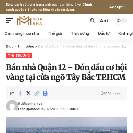
Bằng cách sử dụng trang web này, bạn đồng ý với
Chính
Accept
sách quyền riêng tư
và
Điều khoản sử dụng
.
Aa
Cẩm nang mua nhà
Thế giới
Thị trường
Đầu tư
Kinh ng
Blog
>
Thị trường
>
Bán nhà Quận 12 – Đón đầu cơ hội vàng tại cửa ngõ Tây Bắc TP.HCM
THỊ TRƯỜNG
Bán nhà Quận 12 – Đón đầu cơ hội
vàng tại cửa ngõ Tây Bắc TP.HCM
12 Min Read
By
Muanha.xyz
Last updated: 15/07/2025 3:59 Chiều