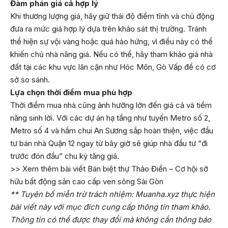
Đàm phán giá cả hợp lý
Khi thương lượng giá, hãy giữ thái độ điềm tĩnh và chủ động
đưa ra mức giá hợp lý dựa trên khảo sát thị trường. Tránh
thể hiện sự vội vàng hoặc quá hào hứng, vì điều này có thể
khiến chủ nhà nâng giá. Nếu có thể, hãy tham khảo giá nhà
đất tại các khu vực lân cận như Hóc Môn, Gò Vấp để có cơ
sở so sánh.
Lựa chọn thời điểm mua phù hợp
Thời điểm mua nhà cũng ảnh hưởng lớn đến giá cả và tiềm
năng sinh lời. Với các dự án hạ tầng như tuyến Metro số 2,
Metro số 4 và hầm chui An Sương sắp hoàn thiện, việc đầu
tư bán nhà Quận 12 ngay từ bây giờ sẽ giúp nhà đầu tư “đi
trước đón đầu” chu kỳ tăng giá.
>> Xem thêm bài viết Bán biệt thự Thảo Điền – Cơ hội sở
hữu bất động sản cao cấp ven sông Sài Gòn
** Tuyên bố miễn trừ trách nhiệm: Muanha.xyz thực hiện
bài viết này với mục đích cung cấp thông tin tham khảo.
Thông tin có thể được thay đổi mà không cần thông báo