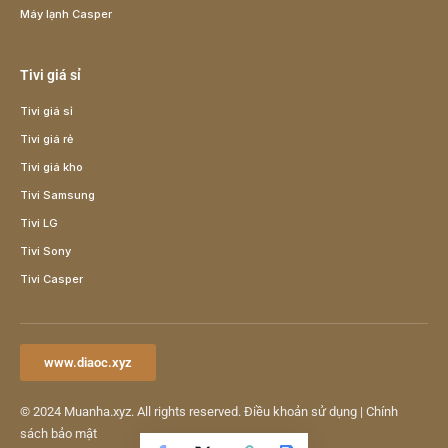
Máy lạnh Casper
Tivi giá sỉ
Tivi giá sỉ
Tivi giá rẻ
Tivi giá kho
Tivi Samsung
Tivi LG
Tivi Sony
Tivi Casper
www.diaoc.xyz
© 2024
Muanha.xyz
. All rights reserved.
Điều khoản sử dụng
|
Chính
sách bảo mật