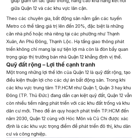
giúp giảm ùn tắc giao thông, nâng cao khả năng kết nối
giữa Quận 12 và các khu vực lân cận.
Theo các chuyên gia, bất động sản nằm gần các tuyến
Metro có thể tăng giá trị lên đến 20%, đặc biệt là những
căn nhà phố hoặc nhà riêng tại các phường như Thạnh
Xuân, An Phú Đông, Thạnh Lộc. Hạ tầng giao thông phát
triển không chỉ mang lại sự tiện lợi mà còn là đòn bẩy quan
trọng giúp thị trường bán nhà Quận 12 khẳng định vị thế.
Quỹ đất rộng – Lợi thế cạnh tranh
Một trong những lợi thế lớn của Quận 12 là quỹ đất rộng, tạo
điều kiện thuận lợi cho các dự án bất động sản. Trong khi
các khu vực trung tâm TP.HCM như Quận 1, Quận 3 hay khu
Đông (TP. Thủ Đức) đang dần cạn kiệt quỹ đất, Quận 12 vẫn
còn nhiều tiềm năng phát triển với các khu đất trống và khu
dân cư mới. Theo đề án quy hoạch phát triển TP.HCM đến
năm 2030, Quận 12 cùng với Hóc Môn và Củ Chi được xác
định là các khu vực trọng điểm để phát triển đô thị, khu dân
cư và công nghiệp.