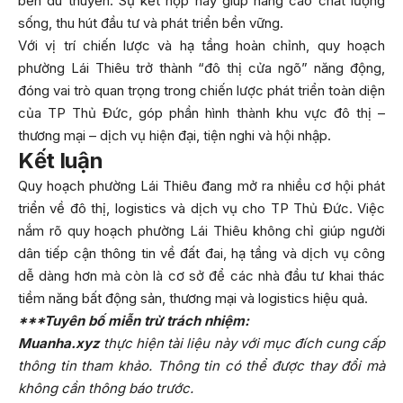
bến du thuyền. Sự kết hợp này giúp nâng cao chất lượng
sống, thu hút đầu tư và phát triển bền vững.
Với vị trí chiến lược và hạ tầng hoàn chỉnh, quy hoạch
phường Lái Thiêu trở thành “đô thị cửa ngõ” năng động,
đóng vai trò quan trọng trong chiến lược phát triển toàn diện
của TP Thủ Đức, góp phần hình thành khu vực đô thị –
thương mại – dịch vụ hiện đại, tiện nghi và hội nhập.
Kết luận
Quy hoạch phường Lái Thiêu đang mở ra nhiều cơ hội phát
triển về đô thị, logistics và dịch vụ cho TP Thủ Đức. Việc
nắm rõ quy hoạch phường Lái Thiêu không chỉ giúp người
dân tiếp cận thông tin về đất đai, hạ tầng và dịch vụ công
dễ dàng hơn mà còn là cơ sở để các nhà đầu tư khai thác
tiềm năng bất động sản, thương mại và logistics hiệu quả.
***Tuyên bố miễn trừ trách nhiệm:
Muanha.xyz
thực hiện tài liệu này với mục đích cung cấp
thông tin tham khảo. Thông tin có thể được thay đổi mà
không cần thông báo trước.