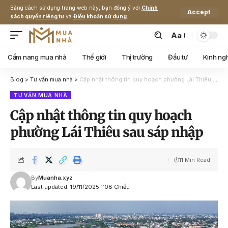
Bằng cách sử dụng trang web này, bạn đồng ý với
Chính
Accept
sách quyền riêng tư
và
Điều khoản sử dụng
.
Aa
Cẩm nang mua nhà
Thế giới
Thị trường
Đầu tư
Kinh ng
Blog
>
Tư vấn mua nhà
>
Cập nhật thông tin quy hoạch phường Lái Thiêu sau sáp nhập
TƯ VẤN MUA NHÀ
Cập nhật thông tin quy hoạch
phường Lái Thiêu sau sáp nhập
11 Min Read
By
Muanha.xyz
Last updated: 19/11/2025 1:08 Chiều