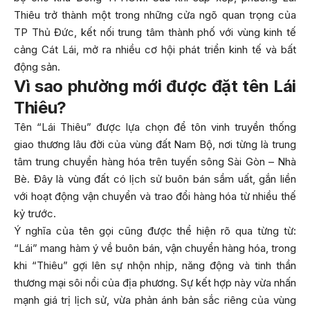
Thiêu trở thành một trong những cửa ngõ quan trọng của
TP Thủ Đức, kết nối trung tâm thành phố với vùng kinh tế
cảng Cát Lái, mở ra nhiều cơ hội phát triển kinh tế và bất
động sản.
Vì sao phường mới được đặt tên Lái
Thiêu?
Tên “Lái Thiêu” được lựa chọn để tôn vinh truyền thống
giao thương lâu đời của vùng đất Nam Bộ, nơi từng là trung
tâm trung chuyển hàng hóa trên tuyến sông Sài Gòn – Nhà
Bè. Đây là vùng đất có lịch sử buôn bán sầm uất, gắn liền
với hoạt động vận chuyển và trao đổi hàng hóa từ nhiều thế
kỷ trước.
Ý nghĩa của tên gọi cũng được thể hiện rõ qua từng từ:
“Lái” mang hàm ý về buôn bán, vận chuyển hàng hóa, trong
khi “Thiêu” gợi lên sự nhộn nhịp, năng động và tinh thần
thương mại sôi nổi của địa phương. Sự kết hợp này vừa nhấn
mạnh giá trị lịch sử, vừa phản ánh bản sắc riêng của vùng