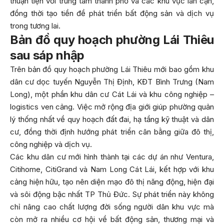
thuận tiện với trung tâm thành phố và các khu vực lân cận,
đồng thời tạo tiền đề phát triển bất động sản và dịch vụ
trong tương lai.
Bản đồ quy hoạch phường Lái Thiêu
sau sáp nhập
Trên bản đồ quy hoạch phường Lái Thiêu mới bao gồm khu
dân cư dọc tuyến Nguyễn Thị Định, KĐT Bình Trưng (Nam
Long), một phần khu dân cư Cát Lái và khu công nghiệp –
logistics ven cảng. Việc mở rộng địa giới giúp phường quản
lý thống nhất về quy hoạch đất đai, hạ tầng kỹ thuật và dân
cư, đồng thời định hướng phát triển cân bằng giữa đô thị,
công nghiệp và dịch vụ.
Các khu dân cư mới hình thành tại các dự án như Ventura,
Citihome, CitiGrand và Nam Long Cát Lái, kết hợp với khu
cảng hiện hữu, tạo nên diện mạo đô thị năng động, hiện đại
và sôi động bậc nhất TP Thủ Đức. Sự phát triển này không
chỉ nâng cao chất lượng đời sống người dân khu vực mà
còn mở ra nhiều cơ hội về bất động sản, thương mại và