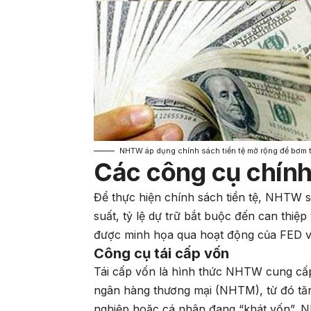
NHTW áp dụng chính sách tiền tệ mở rộng để bơm tiề
Các công cụ chính 
Để thực hiện chính sách tiền tệ, NHTW s
suất, tỷ lệ dự trữ bắt buộc đến can thiệp
được minh họa qua hoạt động của FED
Công cụ tái cấp vốn
Tái cấp vốn là hình thức NHTW cung cấp
ngân hàng thương mại (NHTM), từ đó tăng
nghiệp hoặc cá nhân đang “khát vốn”, 