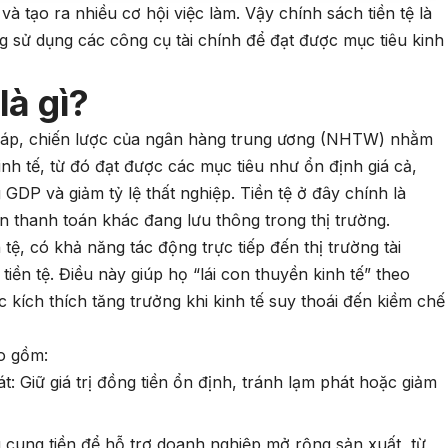
 và tạo ra nhiều cơ hội việc làm. Vậy chính sách tiền tệ là
 sử dụng các công cụ tài chính để đạt được mục tiêu kinh
là gì?
 pháp, chiến lược của ngân hàng trung ương (NHTW) nhằm
kinh tế, từ đó đạt được các mục tiêu như ổn định giá cả,
 GDP và giảm tỷ lệ thất nghiệp. Tiền tệ ở đây chính là
iện thanh toán khác đang lưu thông trong thị trường.
 tệ, có khả năng tác động trực tiếp đến thị trường tài
iền tệ. Điều này giúp họ “lái con thuyền kinh tế” theo
kích thích tăng trưởng khi kinh tế suy thoái đến kiềm chế
ao gồm:
t: Giữ giá trị đồng tiền ổn định, tránh lạm phát hoặc giảm
g cung tiền để hỗ trợ doanh nghiệp mở rộng sản xuất, từ