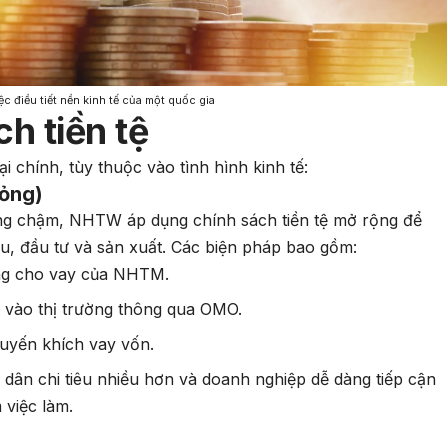
ệc điều tiết nền kinh tế của một quốc gia
ch tiền tệ
ại chính, tùy thuộc vào tình hình kinh tế:
lỏng)
ưởng chậm, NHTW áp dụng chính sách tiền tệ mở rộng để
iêu, đầu tư và sản xuất. Các biện pháp bao gồm:
ăng cho vay của NHTM.
n vào thị trường thông qua OMO.
khuyến khích vay vốn.
i dân chi tiêu nhiều hơn và doanh nghiệp dễ dàng tiếp cận
 việc làm.