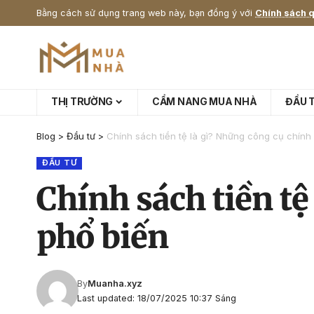
Bằng cách sử dụng trang web này, bạn đồng ý với
Chính sách q
THỊ TRƯỜNG
CẨM NANG MUA NHÀ
ĐẦU 
Blog
>
Đầu tư
>
Chính sách tiền tệ là gì? Những công cụ chính 
ĐẦU TƯ
Chính sách tiền tệ
phổ biến
By
Muanha.xyz
Last updated: 18/07/2025 10:37 Sáng