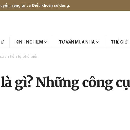
uyền riêng tư
và
Điều khoản sử dụng
.
TƯ
KINH NGHIỆM
TƯ VẤN MUA NHÀ
THẾ GIỚI
sách tiền tệ phổ biến
 là gì? Những công cụ