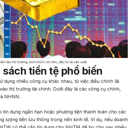
n vào thị trường, kích thích chi tiêu, đầu tư và sản xuất
sách tiền tệ phổ biến
ử dụng nhiều công cụ khác nhau, từ việc điều chỉnh lãi
 vào thị trường tài chính. Dưới đây là các công cụ chính,
 và NHNN.
 tín dụng ngắn hạn hoặc phương tiện thanh toán cho các
 lượng tiền lưu thông trong nền kinh tế. Ví dụ, nếu doanh
NHTW có thể cấp tín dụng cho NHTM để họ cho vay nhiều