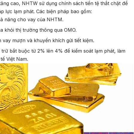
tăng cao, NHTW sử dụng chính sách tiền tệ thắt chặt để
m áp lực lạm phát. Các biện pháp bao gồm:
khả năng cho vay của NHTM.
ra khỏi thị trường thông qua OMO.
m vay mượn và khuyến khích gửi tiết kiệm.
 trữ bắt buộc từ 2% lên 4% để kiểm soát lạm phát, làm
 tế Việt Nam.