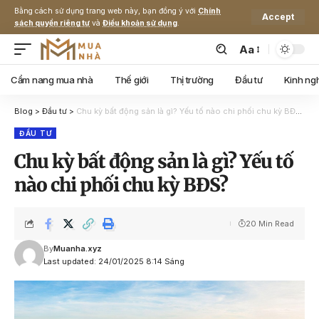
Bằng cách sử dụng trang web này, bạn đồng ý với
Chính
Accept
sách quyền riêng tư
và
Điều khoản sử dụng
.
Aa
Cẩm nang mua nhà
Thế giới
Thị trường
Đầu tư
Kinh ng
Blog
>
Đầu tư
>
Chu kỳ bất động sản là gì? Yếu tố nào chi phối chu kỳ BĐS?
ĐẦU TƯ
Chu kỳ bất động sản là gì? Yếu tố
nào chi phối chu kỳ BĐS?
20 Min Read
By
Muanha.xyz
Last updated: 24/01/2025 8:14 Sáng