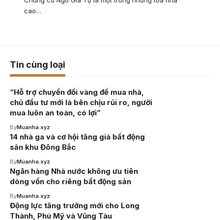
cao…
Tin cùng loại
“Hỗ trợ chuyển đổi vàng để mua nhà,
chủ đầu tư mới là bên chịu rủi ro, người
mua luôn an toàn, có lợi”
By
Muanha.xyz
14 nhà ga và cơ hội tăng giá bất động
sản khu Đông Bắc
By
Muanha.xyz
Ngân hàng Nhà nước không ưu tiên
dòng vốn cho riêng bất động sản
By
Muanha.xyz
Động lực tăng trưởng mới cho Long
Thành, Phú Mỹ và Vũng Tàu