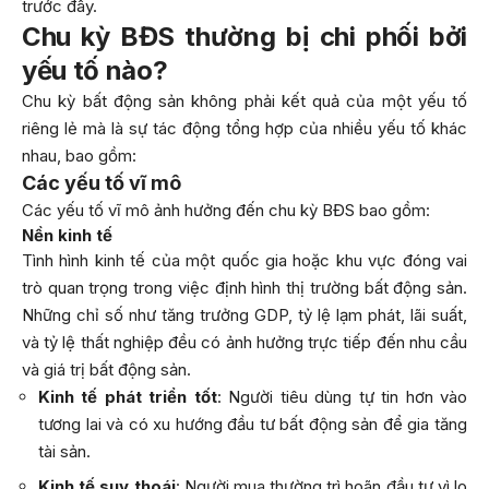
trước đây.
Chu kỳ BĐS thường bị chi phối bởi
yếu tố nào?
Chu kỳ bất động sản không phải kết quả của một yếu tố
riêng lẻ mà là sự tác động tổng hợp của nhiều yếu tố khác
nhau, bao gồm:
Các yếu tố vĩ mô
Các yếu tố vĩ mô ảnh hưởng đến chu kỳ BĐS bao gồm:
Nền kinh tế
Tình hình kinh tế của một quốc gia hoặc khu vực đóng vai
trò quan trọng trong việc định hình thị trường bất động sản.
Những chỉ số như tăng trưởng GDP, tỷ lệ lạm phát, lãi suất,
và tỷ lệ thất nghiệp đều có ảnh hưởng trực tiếp đến nhu cầu
và giá trị bất động sản.
Kinh tế phát triển tốt
: Người tiêu dùng tự tin hơn vào
tương lai và có xu hướng đầu tư bất động sản để gia tăng
tài sản.
Kinh tế suy thoái
: Người mua thường trì hoãn đầu tư vì lo