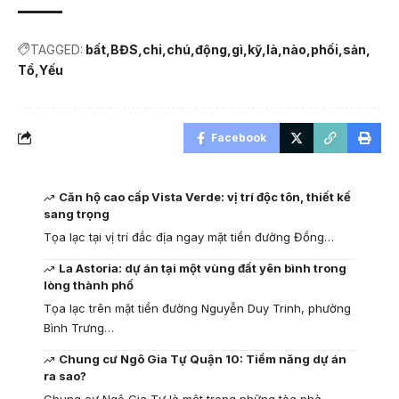
TAGGED:
bất
BĐS
chi
chú
động
gì
kỹ
là
nào
phối
sản
Tổ
Yếu
Facebook
Căn hộ cao cấp Vista Verde: vị trí độc tôn, thiết kế
sang trọng
Tọa lạc tại vị trí đắc địa ngay mặt tiền đường Đồng…
La Astoria: dự án tại một vùng đất yên bình trong
lòng thành phố
Tọa lạc trên mặt tiền đường Nguyễn Duy Trinh, phường
Bình Trưng…
Chung cư Ngô Gia Tự Quận 10: Tiềm năng dự án
ra sao?
Chung cư Ngô Gia Tự là một trong những tòa nhà