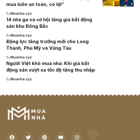
mua luôn an toàn, có lợi”
By
Muanha.xyz
14 nhà ga và cơ hội tăng giá bất động
sản khu Đông Bắc
By
Muanha.xyz
Động lực tăng trưởng mới cho Long
Thành, Phú Mỹ và Vũng Tàu
By
Muanha.xyz
Người Việt khó mua nhà: Khi giá bất
động sản vượt xa tốc độ tăng thu nhập
By
Muanha.xyz