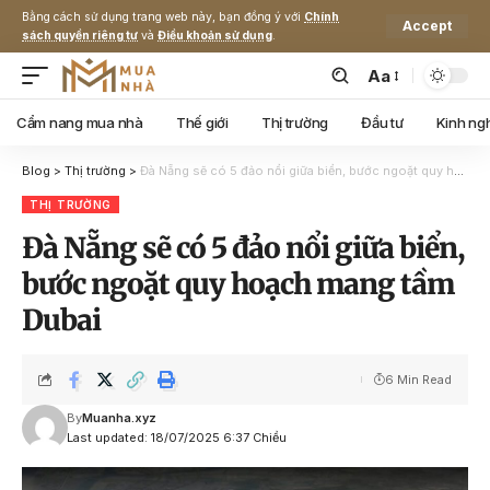
Bằng cách sử dụng trang web này, bạn đồng ý với
Chính
Accept
sách quyền riêng tư
và
Điều khoản sử dụng
.
Aa
Cẩm nang mua nhà
Thế giới
Thị trường
Đầu tư
Kinh ng
Blog
>
Thị trường
>
Đà Nẵng sẽ có 5 đảo nổi giữa biển, bước ngoặt quy hoạch mang tầm Dubai
THỊ TRƯỜNG
Đà Nẵng sẽ có 5 đảo nổi giữa biển,
bước ngoặt quy hoạch mang tầm
Dubai
6 Min Read
By
Muanha.xyz
Last updated: 18/07/2025 6:37 Chiều