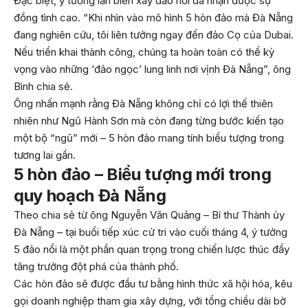
Đặc biệt, ý tưởng lấn biển xây đảo nổi đã nhận được sự
đồng tình cao. “Khi nhìn vào mô hình 5 hòn đảo mà Đà Nẵng
đang nghiên cứu, tôi liên tưởng ngay đến đảo Cọ của Dubai.
Nếu triển khai thành công, chúng ta hoàn toàn có thể kỳ
vọng vào những ‘đảo ngọc’ lung linh nơi vịnh Đà Nẵng”, ông
Bình chia sẻ.
Ông nhấn mạnh rằng Đà Nẵng không chỉ có lợi thế thiên
nhiên như Ngũ Hành Sơn mà còn đang từng bước kiến tạo
một bộ “ngũ” mới – 5 hòn đảo mang tính biểu tượng trong
tương lai gần.
5 hòn đảo – Biểu tượng mới trong
quy hoạch Đà Nẵng
Theo chia sẻ từ ông Nguyễn Văn Quảng – Bí thư Thành ủy
Đà Nẵng – tại buổi tiếp xúc cử tri vào cuối tháng 4, ý tưởng
5 đảo nổi là một phần quan trọng trong chiến lược thúc đẩy
tăng trưởng đột phá của thành phố.
Các hòn đảo sẽ được đầu tư bằng hình thức xã hội hóa, kêu
gọi doanh nghiệp tham gia xây dựng, với tổng chiều dài bờ