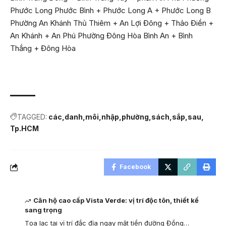
Phước Long Phước Bình + Phước Long A + Phước Long B
Phường An Khánh Thủ Thiêm + An Lợi Đông + Thảo Điền +
An Khánh + An Phú Phường Đông Hòa Bình An + Bình
Thắng + Đông Hòa
TAGGED:
các
danh
môi
nhập
phường
sách
sắp
sau
Tp.HCM
Facebook
Căn hộ cao cấp Vista Verde: vị trí độc tôn, thiết kế
sang trọng
Tọa lạc tại vị trí đắc địa ngay mặt tiền đường Đồng…