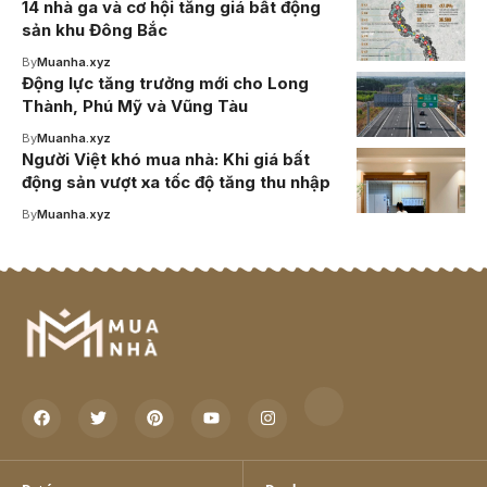
14 nhà ga và cơ hội tăng giá bất động
sản khu Đông Bắc
By
Muanha.xyz
Động lực tăng trưởng mới cho Long
Thành, Phú Mỹ và Vũng Tàu
By
Muanha.xyz
Người Việt khó mua nhà: Khi giá bất
động sản vượt xa tốc độ tăng thu nhập
By
Muanha.xyz