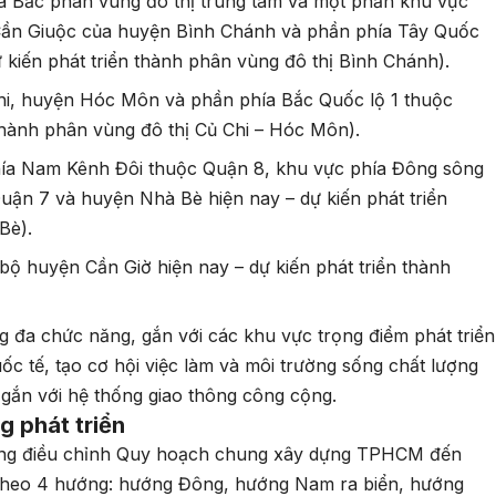
a Bắc phân vùng đô thị trung tâm và một phần khu vực
Cần Giuộc của huyện Bình Chánh và phần phía Tây Quốc
ự kiến phát triển thành phân vùng đô thị Bình Chánh).
i, huyện Hóc Môn và phần phía Bắc Quốc lộ 1 thuộc
 thành phân vùng đô thị Củ Chi – Hóc Môn).
ía Nam Kênh Đôi thuộc Quận 8, khu vực phía Đông sông
ận 7 và huyện Nhà Bè hiện nay – dự kiến phát triển
Bè).
 huyện Cần Giờ hiện nay – dự kiến phát triển thành
 đa chức năng, gắn với các khu vực trọng điểm phát triển
uốc tế, tạo cơ hội việc làm và môi trường sống chất lượng
gắn với hệ thống giao thông công cộng.
g phát triển
ng điều chỉnh Quy hoạch chung xây dựng TPHCM đến
ố theo 4 hướng: hướng Đông, hướng Nam ra biển, hướng