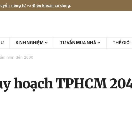
uyền riêng tư
và
Điều khoản sử dụng
.
TƯ
KINH NGHIỆM
TƯ VẤN MUA NHÀ
THẾ GIỚI
tầm nhìn đến 2060
quy hoạch TPHCM 204