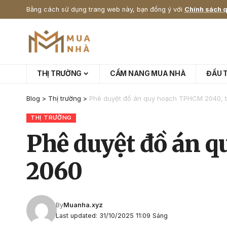
Bằng cách sử dụng trang web này, bạn đồng ý với
Chính sách q
THỊ TRƯỜNG
CẨM NANG MUA NHÀ
ĐẦU 
Blog
>
Thị trường
>
Phê duyệt đồ án quy hoạch TPHCM 2040, 
THỊ TRƯỜNG
Phê duyệt đồ án 
2060
By
Muanha.xyz
Last updated: 31/10/2025 11:09 Sáng