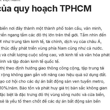
 của quy hoạch TPHCM
iến nơi đây thành một thành phố toàn cầu, văn minh,
 triển ngang tầm các đô thị lớn trên thế giới. Tầm nhìn đến
hư trung tâm kinh tế, tài chính, dịch vụ của châu Á,
c thúc đẩy phát triển vùng phía Nam cũng như cả nước.
và chất lượng cuộc sống cao, với kinh tế và văn hóa phát
hính và tập đoàn kinh tế quốc tế.
thị theo định hướng giao thông công cộng, tập trung tái
ở rộng không gian gắn với nâng cao hiệu quả sử dụng đất.
tạo cơ hội cho các dự án bất động sản ven tuyến metro,
-10%/năm. Bảo tồn và phát huy giá trị bản sắc không gian
 đặc biệt là đặc trưng đô thị vùng sông nước và cửa biển,
, sẽ là yếu tố then chốt để các dự án bất động sản bền