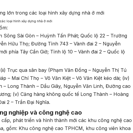
 các loại hình xây dựng nhà ở mới
gồm:
n Sông Sài Gòn – Huỳnh Tấn Phát; Quốc lộ 22 – Trường
ễn Hữu Thọ; Đường Tỉnh 743 – Vành đai 2 – Nguyễn
mới phía Tây Cần Giờ; Tỉnh lộ 10 – Vành đai 2 – Quốc lộ
A; (ii) Trục qua sân bay (Phạm Văn Đồng – Nguyễn Thị Tú
iáp – Mai Chí Thọ – Võ Văn Kiệt – Võ Văn Kiệt kéo dài; (iv)
 – Long Thành – Dầu Giây, Nguyễn Văn Linh, Đường cao
ương; (v) Cảng hàng không quốc tế Long Thành – Hoàng
ai 2 – Trần Đại Nghĩa.
ông nghiệp và công nghệ cao
ấp, phát triển và hình thành mới các khu công nghệ cao
0 ha, gồm: Khu công nghệ cao TPHCM, khu công viên khoa