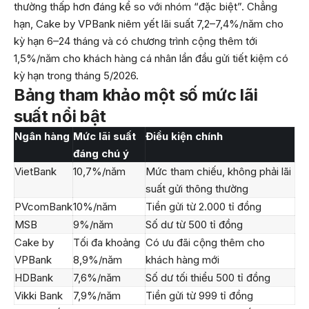
thường thấp hơn đáng kể so với nhóm “đặc biệt”. Chẳng
hạn, Cake by VPBank niêm yết lãi suất 7,2–7,4%/năm cho
kỳ hạn 6–24 tháng và có chương trình cộng thêm tới
1,5%/năm cho khách hàng cá nhân lần đầu gửi tiết kiệm có
kỳ hạn trong tháng 5/2026.
Bảng tham khảo một số mức lãi
suất nổi bật
Ngân hàng
Mức lãi suất
Điều kiện chính
đáng chú ý
VietBank
10,7%/năm
Mức tham chiếu, không phải lãi
suất gửi thông thường
PVcomBank
10%/năm
Tiền gửi từ 2.000 tỉ đồng
MSB
9%/năm
Số dư từ 500 tỉ đồng
Cake by
Tối đa khoảng
Có ưu đãi cộng thêm cho
VPBank
8,9%/năm
khách hàng mới
HDBank
7,6%/năm
Số dư tối thiểu 500 tỉ đồng
Vikki Bank
7,9%/năm
Tiền gửi từ 999 tỉ đồng