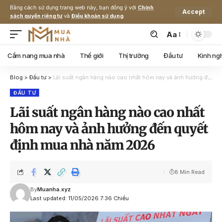
Bằng cách sử dụng trang web này, bạn đồng ý với
Chính
Accept
sách quyền riêng tư
và
Điều khoản sử dụng
.
Aa
Cẩm nang mua nhà
Thế giới
Thị trường
Đầu tư
Kinh ng
Blog
>
Đầu tư
>
Lãi suất ngân hàng nào cao nhất hôm nay và ảnh hưởng đến quyết định mua nhà năm 2026
ĐẦU TƯ
Lãi suất ngân hàng nào cao nhất
hôm nay và ảnh hưởng đến quyết
định mua nhà năm 2026
8 Min Read
By
Muanha.xyz
Last updated: 11/05/2026 7:36 Chiều