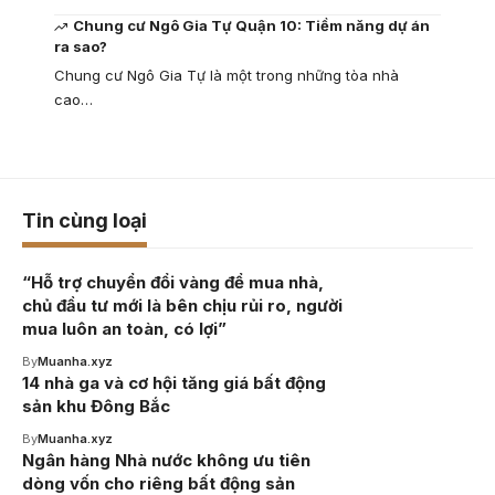
Chung cư Ngô Gia Tự Quận 10: Tiềm năng dự án
ra sao?
Chung cư Ngô Gia Tự là một trong những tòa nhà
cao…
Tin cùng loại
“Hỗ trợ chuyển đổi vàng để mua nhà,
chủ đầu tư mới là bên chịu rủi ro, người
mua luôn an toàn, có lợi”
By
Muanha.xyz
14 nhà ga và cơ hội tăng giá bất động
sản khu Đông Bắc
By
Muanha.xyz
Ngân hàng Nhà nước không ưu tiên
dòng vốn cho riêng bất động sản