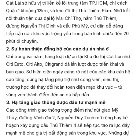
Cát Lái sở hữu vị trí liền kề lõi trung tâm TP.HCM, chỉ cách
Quận 1 khoảng 12km, và khu đô thị Thủ Thiêm 6km. Nhờ kết
nối thuận tiện qua đại lộ Mai Chí Thọ, hầm Thủ Thiêm,
đường Nguyễn Thị Định và cầu Phú Mỹ, cư dân dễ dàng
tiếp cận các khu vực trọng yếu trong bán kính chưa đến 20
phút di chuyển.
2. Sự hoàn thiện đồng bộ của các dự án nhà ở
Chỉ trong vài năm, hàng loạt dự án tại Khu đô thị Cát Lái như
Citi Esto, Citi Alto, Citigrand đã lần lượt được triển khai và
bàn giao. Sự hiện diện ngày càng rõ nét của các khu căn hộ
cao tầng, cùng hạ tầng phụ trợ như công viên, siêu thị,
trường học đã thay đổi hoàn toàn diện mạo khu vực – từ
vùng ven thành điểm đến an cư hấp dẫn.
3. Hạ tầng giao thông được đầu tư mạnh mẽ
Các công trình giao thông trọng điểm như nút giao Mỹ
Thủy, đường Vành đai 2, Nguyễn Duy Trinh mở rộng hay kế
hoạch xây dựng cầu Thủ Thiêm 4 sẽ tiếp tục tạo ra lực đẩy
mạnh mẽ cho giá trị bất động sản trong khu vực. Những dự