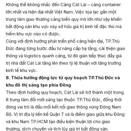
Không thể không nhắc đến Cảng Cát Lái – cảng container
lớn nhất và hiện đại nhất Việt Nam. Việc tọa lạc gần một
trung tâm giao thương cảng biển quy mô lớn như vậy khiến
bất động sản khu vực này sở hữu giá trị kinh tế đặc thù mà
hiếm khu vực nào có được.
Cùng với định hướng phát triển phố cảng hiện đại, TP.Thủ
Đức đang từng bước đầu tư nâng cấp hạ tầng, cải thiện giao
thông và logistics quanh cảng, từ đó gián tiếp thúc đẩy giá
trị nhà đất Cát Lái tăng lên theo tỷ lệ thuận với tăng trưởng
kinh tế khu vực.
8. Thừa hưởng động lực từ quy hoạch TP.Thủ Đức và
khu đô thị sáng tạo phía Đông
Theo định hướng quy hoạch, Cát Lái sẽ trở thành một trong
8 trung tâm đổi mới sáng tạo thuộc TP.Thủ Đức, đồng thời
đóng vai trò là đầu mối kết nối giao thông vùng Đông Nam
Bộ. Vị trí địa lý liền kề Quận 7 và là điểm giao giữa khu Đông
và khu Nam TP.HCM tạo điều kiện thuận lợi cho giao
thương, dịch chuyển và tích lũy giá trị bất động sản.