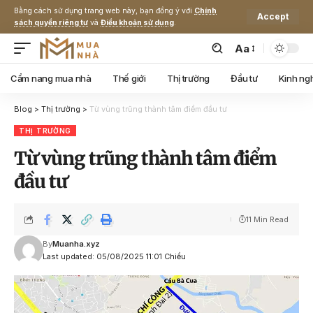
Bằng cách sử dụng trang web này, bạn đồng ý với
Chính
Accept
sách quyền riêng tư
và
Điều khoản sử dụng
.
Aa
Cẩm nang mua nhà
Thế giới
Thị trường
Đầu tư
Kinh ng
Blog
>
Thị trường
>
Từ vùng trũng thành tâm điểm đầu tư
THỊ TRƯỜNG
Từ vùng trũng thành tâm điểm
đầu tư
11 Min Read
By
Muanha.xyz
Last updated: 05/08/2025 11:01 Chiều