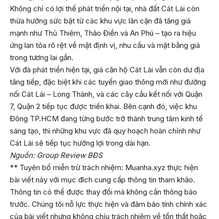
Không chỉ có lợi thế phát triển nội tại, nhà đất Cát Lái còn
thừa hưởng sức bật từ các khu vực lân cận đã tăng giá
mạnh như Thủ Thiêm, Thảo Điền và An Phú – tạo ra hiệu
ứng lan tỏa rõ rệt về mặt định vị, nhu cầu và mặt bằng giá
trong tương lai gần.
Với đà phát triển hiện tại, giá căn hộ Cát Lái vẫn còn dư địa
tăng tiếp, đặc biệt khi các tuyến giao thông mới như đường
nối Cát Lái – Long Thành, và các cây cầu kết nối với Quận
7, Quận 2 tiếp tục được triển khai. Bên cạnh đó, việc khu
Đông TP.HCM đang từng bước trở thành trung tâm kinh tế
sáng tạo, thì những khu vực đã quy hoạch hoàn chỉnh như
Cát Lái sẽ tiếp tục hưởng lợi trong dài hạn.
Nguồn: Group Review BĐS
** Tuyên bố miễn trừ trách nhiệm: Muanha.xyz thực hiện
bài viết này với mục đích cung cấp thông tin tham khảo.
Thông tin có thể được thay đổi mà không cần thông báo
trước. Chúng tôi nỗ lực thực hiện và đảm bảo tính chính xác
của bài viết nhưng không chịu trách nhiệm về tổn thất hoặc