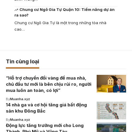
Chung cư Ngô Gia Tự Quận 10: Tiềm năng dự án
ra sao?
Chung cư Ngô Gia Tự là một trong những tòa nhà
cao…
Tin cùng loại
“Hỗ trợ chuyển đổi vàng để mua nhà,
chủ đầu tư mới là bên chịu rủi ro, người
mua luôn an toàn, có lợi”
By
Muanha.xyz
14 nhà ga và cơ hội tăng giá bất động
sản khu Đông Bắc
By
Muanha.xyz
Động lực tăng trưởng mới cho Long
Thành, Phú Mỹ và Vũng Tàu