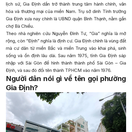
lịch sử, Gia Định dần trở thành trung tâm hành chính, văn
hóa và thương mại của miền Nam. Trụ sở dinh Tỉnh trưởng
Gia Định xưa nay chính là UBND quận Bình Thạnh, nằm gần
chợ Bà Chiểu.
Theo nhà nghiên cứu Nguyễn Đình Tư, “Gia” nghĩa là mở
rộng, còn “Định” nghĩa là định cư. Gia Định chính là vùng đất
mà cư dân từ miền Bắc và miền Trung vào khai phá, sinh
sống và ổn định lâu dài. Sau năm 1975, tỉnh Gia Định sáp
nhập với Sài Gòn để hình thành thành phố Sài Gòn – Gia
Định, và sau đó đổi tên thành TPHCM vào năm 1976.
Người dân nói gì về tên gọi phường
Gia Định?