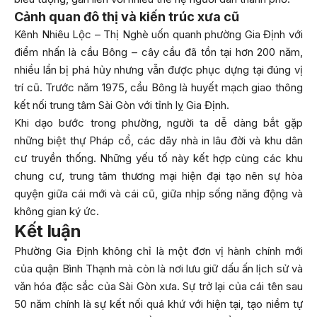
Cảnh quan đô thị và kiến trúc xưa cũ
Kênh Nhiêu Lộc – Thị Nghè uốn quanh phường Gia Định với
điểm nhấn là cầu Bông – cây cầu đã tồn tại hơn 200 năm,
nhiều lần bị phá hủy nhưng vẫn được phục dựng tại đúng vị
trí cũ. Trước năm 1975, cầu Bông là huyết mạch giao thông
kết nối trung tâm Sài Gòn với tỉnh lỵ Gia Định.
Khi dạo bước trong phường, người ta dễ dàng bắt gặp
những biệt thự Pháp cổ, các dãy nhà in lâu đời và khu dân
cư truyền thống. Những yếu tố này kết hợp cùng các khu
chung cư, trung tâm thương mại hiện đại tạo nên sự hòa
quyện giữa cái mới và cái cũ, giữa nhịp sống năng động và
không gian ký ức.
Kết luận
Phường Gia Định không chỉ là một đơn vị hành chính mới
của quận Bình Thạnh mà còn là nơi lưu giữ dấu ấn lịch sử và
văn hóa đặc sắc của Sài Gòn xưa. Sự trở lại của cái tên sau
50 năm chính là sự kết nối quá khứ với hiện tại, tạo niềm tự