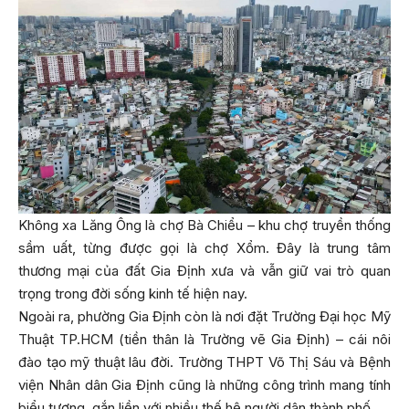
Không xa Lăng Ông là chợ Bà Chiểu – khu chợ truyền thống
sầm uất, từng được gọi là chợ Xổm. Đây là trung tâm
thương mại của đất Gia Định xưa và vẫn giữ vai trò quan
trọng trong đời sống kinh tế hiện nay.
Ngoài ra, phường Gia Định còn là nơi đặt Trường Đại học Mỹ
Thuật TP.HCM (tiền thân là Trường vẽ Gia Định) – cái nôi
đào tạo mỹ thuật lâu đời. Trường THPT Võ Thị Sáu và Bệnh
viện Nhân dân Gia Định cũng là những công trình mang tính
biểu tượng, gắn liền với nhiều thế hệ người dân thành phố.