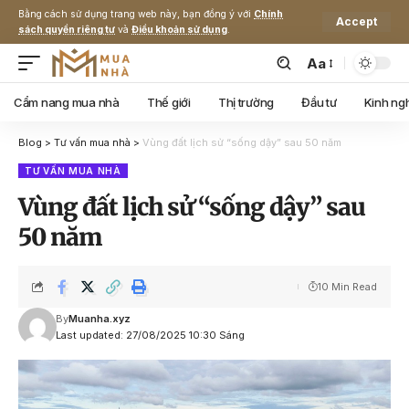
Bằng cách sử dụng trang web này, bạn đồng ý với
Chính
Accept
sách quyền riêng tư
và
Điều khoản sử dụng
.
Aa
Cẩm nang mua nhà
Thế giới
Thị trường
Đầu tư
Kinh ng
Blog
>
Tư vấn mua nhà
>
Vùng đất lịch sử “sống dậy” sau 50 năm
TƯ VẤN MUA NHÀ
Vùng đất lịch sử “sống dậy” sau
50 năm
10 Min Read
By
Muanha.xyz
Last updated: 27/08/2025 10:30 Sáng