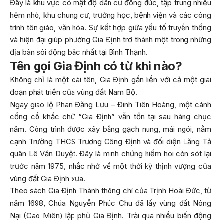
Đây là khu vực có mật độ dân cư đông đúc, tập trung nhiều
hẻm nhỏ, khu chung cư, trường học, bệnh viện và các công
trình tôn giáo, văn hóa. Sự kết hợp giữa yếu tố truyền thống
và hiện đại giúp phường Gia Định trở thành một trong những
địa bàn sôi động bậc nhất tại Bình Thạnh.
Tên gọi Gia Định có từ khi nào?
Không chỉ là một cái tên, Gia Định gắn liền với cả một giai
đoạn phát triển của vùng đất Nam Bộ.
Ngay giao lộ Phan Đăng Lưu – Đinh Tiên Hoàng, một cánh
cổng cổ khắc chữ “Gia Định” vẫn tồn tại sau hàng chục
năm. Công trình được xây bằng gạch nung, mái ngói, nằm
cạnh Trường THCS Trương Công Định và đối diện Lăng Tả
quân Lê Văn Duyệt. Đây là minh chứng hiếm hoi còn sót lại
trước năm 1975, nhắc nhớ về một thời kỳ thịnh vượng của
vùng đất Gia Định xưa.
Theo sách Gia Định Thành thông chí của Trịnh Hoài Đức, từ
năm 1698, Chúa Nguyễn Phúc Chu đã lấy vùng đất Nông
Nại (Cao Miên) lập phủ Gia Định. Trải qua nhiều biến động