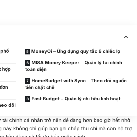
 phổ
MoneyOi – Ứng dụng quy tắc 6 chiếc lọ
MISA Money Keeper – Quản lý tài chính
t hợp
toàn diện
HomeBudget with Sync – Theo dõi nguồn
 đơn
tiền chặt chẽ
Fast Budget – Quản lý chi tiêu linh hoạt
heo dõi
ý tài chính cá nhân trở nên dễ dàng hơn bao giờ hết nhờ
g này không chỉ giúp bạn ghi chép thu chi mà còn hỗ trợ
uen tiêu dùng và tối ưu hóa ngân sách.