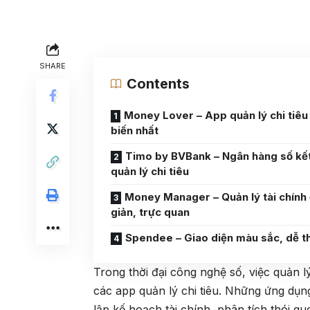
SHARE
Contents
Money Lover – App quản lý chi tiêu
biến nhất
Timo by BVBank – Ngân hàng số kế
quản lý chi tiêu
Money Manager – Quản lý tài chính
giản, trực quan
Spendee – Giao diện màu sắc, dễ t
Trong thời đại công nghệ số, việc quản l
các app quản lý chi tiêu. Những ứng dụn
lập kế hoạch tài chính, phân tích thói q