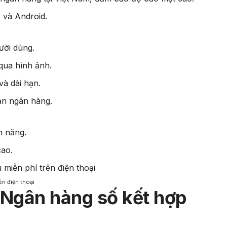
 và Android.
ười dùng.
qua hình ảnh.
và dài hạn.
oản ngân hàng.
h năng.
cao.
ên điện thoại
 Ngân hàng số kết hợp