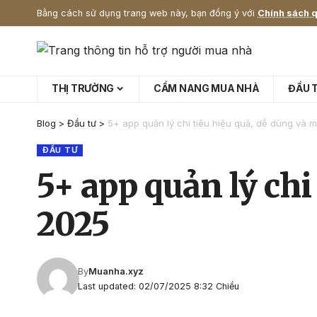
Bằng cách sử dụng trang web này, bạn đồng ý với
Chính sách q
THỊ TRƯỜNG
CẨM NANG MUA NHÀ
ĐẦU 
Blog
>
Đầu tư
>
5+ app quản lý chi tiêu hiệu quả, dễ dùng và 
ĐẦU TƯ
5+ app quản lý chi
2025
By
Muanha.xyz
Last updated: 02/07/2025 8:32 Chiều