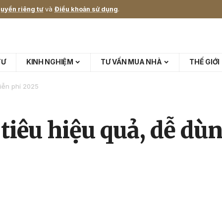
uyền riêng tư
và
Điều khoản sử dụng
.
TƯ
KINH NGHIỆM
TƯ VẤN MUA NHÀ
THẾ GIỚI
miễn phí 2025
 tiêu hiệu quả, dễ dù