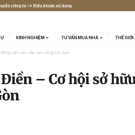
uyền riêng tư
và
Điều khoản sử dụng
.
TƯ
KINH NGHIỆM
TƯ VẤN MUA NHÀ
THẾ GIỚI
t động sản cao cấp ven sông Sài Gòn
 Điền – Cơ hội sở hữ
Gòn