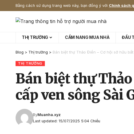
Bằng cách sử dụng trang web này, bạn đồng ý với
Chính sách q
THỊ TRƯỜNG
CẨM NANG MUA NHÀ
ĐẦU 
Blog
>
Thị trường
>
Bán biệt thự Thảo Điền – Cơ hội sở hữu bấ
THỊ TRƯỜNG
Bán biệt thự Thảo
cấp ven sông Sài 
By
Muanha.xyz
Last updated: 15/07/2025 5:04 Chiều