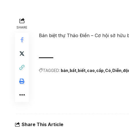
SHARE
Bán biệt thự Thảo Điền – Cơ hội sở hữu
TAGGED:
bản
bất
biết
cao
cấp
Có
Diễn
độ
Share This Article