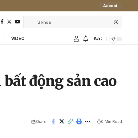
Accept
Aa
VIDEO
u bất động sản cao
Share
0 Min Read