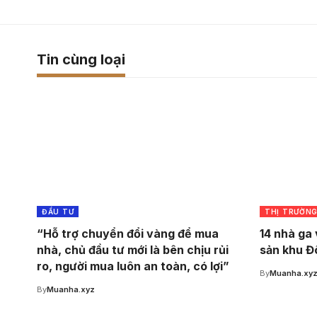
Tin cùng loại
ĐẦU TƯ
THỊ TRƯỜN
“Hỗ trợ chuyển đổi vàng để mua
14 nhà ga 
nhà, chủ đầu tư mới là bên chịu rủi
sản khu Đ
ro, người mua luôn an toàn, có lợi”
By
Muanha.xy
By
Muanha.xyz