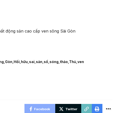
 bất động sản cao cấp ven sông Sài Gòn
ng
Gòn
Hối
hữu
sai
sản
số
sóng
thảo
Thủ
ven
Facebook
Twitter