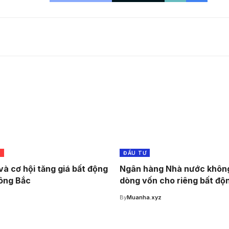
G
ĐẦU TƯ
và cơ hội tăng giá bất động
Ngân hàng Nhà nước không
ông Bắc
dòng vốn cho riêng bất độ
z
By
Muanha.xyz