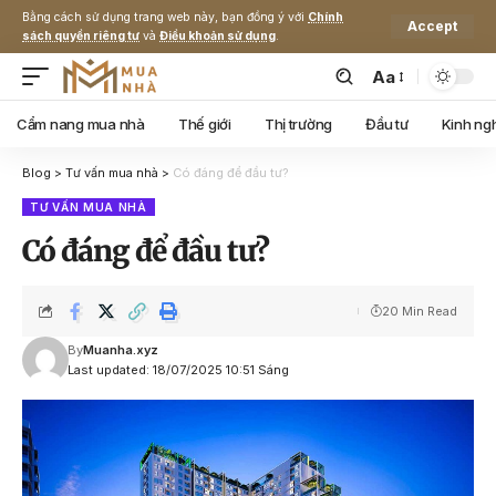
Bằng cách sử dụng trang web này, bạn đồng ý với
Chính
Accept
sách quyền riêng tư
và
Điều khoản sử dụng
.
Aa
Cẩm nang mua nhà
Thế giới
Thị trường
Đầu tư
Kinh ng
Blog
>
Tư vấn mua nhà
>
Có đáng để đầu tư?
TƯ VẤN MUA NHÀ
Có đáng để đầu tư?
20 Min Read
By
Muanha.xyz
Last updated: 18/07/2025 10:51 Sáng