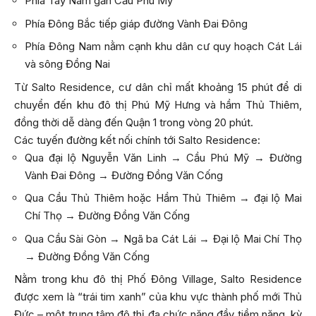
Phía Tây Nam gần Cầu Phú Mỹ
Phía Đông Bắc tiếp giáp đường Vành Đai Đông
Phía Đông Nam nằm cạnh khu dân cư quy hoạch Cát Lái
và sông Đồng Nai
Từ Salto Residence, cư dân chỉ mất khoảng 15 phút để di
chuyển đến khu đô thị Phú Mỹ Hưng và hầm Thủ Thiêm,
đồng thời dễ dàng đến Quận 1 trong vòng 20 phút.
Các tuyến đường kết nối chính tới Salto Residence:
Qua đại lộ Nguyễn Văn Linh → Cầu Phú Mỹ → Đường
Vành Đai Đông → Đường Đồng Văn Cống
Qua Cầu Thủ Thiêm hoặc Hầm Thủ Thiêm → đại lộ Mai
Chí Thọ → Đường Đồng Văn Cống
Qua Cầu Sài Gòn → Ngã ba Cát Lái → Đại lộ Mai Chí Thọ
→ Đường Đồng Văn Cống
Nằm trong khu đô thị Phố Đông Village, Salto Residence
được xem là “trái tim xanh” của khu vực thành phố mới Thủ
Đức – một trung tâm đô thị đa chức năng đầy tiềm năng, kỳ