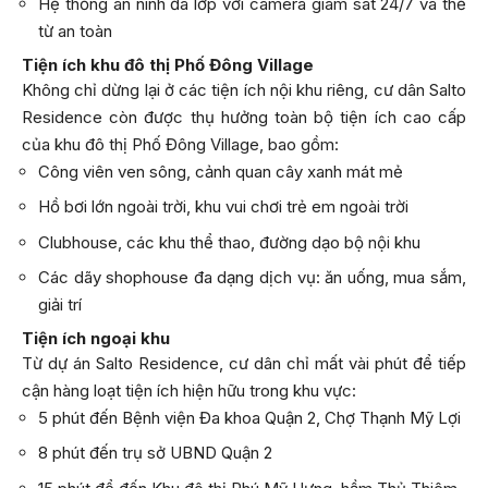
Hệ thống an ninh đa lớp với camera giám sát 24/7 và thẻ
từ an toàn
Tiện ích khu đô thị Phố Đông Village
Không chỉ dừng lại ở các tiện ích nội khu riêng, cư dân Salto
Residence còn được thụ hưởng toàn bộ tiện ích cao cấp
của khu đô thị Phố Đông Village, bao gồm:
Công viên ven sông, cảnh quan cây xanh mát mẻ
Hồ bơi lớn ngoài trời, khu vui chơi trẻ em ngoài trời
Clubhouse, các khu thể thao, đường dạo bộ nội khu
Các dãy shophouse đa dạng dịch vụ: ăn uống, mua sắm,
giải trí
Tiện ích ngoại khu
Từ dự án Salto Residence, cư dân chỉ mất vài phút để tiếp
cận hàng loạt tiện ích hiện hữu trong khu vực:
5 phút đến Bệnh viện Đa khoa Quận 2, Chợ Thạnh Mỹ Lợi
8 phút đến trụ sở UBND Quận 2