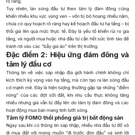
rõ ràng.
Tuy nhiên, làn sóng đầu tư theo tâm lý đám đông cũng
khiến nhiều khu vực vùng ven – vốn bị bỏ hoang nhiều năm,
chưa có quy hoạch rõ ràng hay kế hoạch đầu tư hạ tầng – bị
thổi giá lên quá mức thực tế. Đây là yếu tố khiến rủi ro gia
tăng, và người mua hoặc nhà đầu tư cần hết sức tỉnh táo để
tránh rơi vào các “bẫy giá ảo” trên thị trường.
Đặc điểm 2: Hiệu ứng đám đông và
tâm lý đầu cơ
Thông tin về việc sáp nhập địa giới hành chính không chỉ
kích thích kỳ vọng vào hạ tầng, mà còn tạo ra làn sóng đầu
cơ mạnh mẽ. Đây là hiện tượng thường gặp tại những “điểm
nóng” của các đợt sốt đất, khi nhu cầu thực không tăng
nhiều nhưng giá vẫn bị đẩy lên do tâm lý đám đông và các
hoạt động mua bán mang tính lướt sóng.
Tâm lý FOMO thổi phồng giá trị bất động sản
Ngay sau khi có thông tin sáp nhập, nhiều nhà đầu tư đổ xô
đi mua đất với mong muốn “đi trước đón đầu” và sinh lời