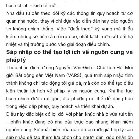
hành chính – kinh tế mới.
Nhà đầu tư cần theo dõi kỹ các thông tin quy hoạch từ cơ
quan nhà nước, thay vì chỉ dựa vào diễn đàn hay các nguồn
tin không chính thống. Việc “đuổi theo” kỳ vọng mà thiếu
kiểm chứng sẽ tiềm ẩn rủi ro cao, nhất là khi cơn sốt đất hạ
nhiệt và thị trường bước vào giai đoạn điều chỉnh.
Sáp nhập có thể tạo lợi ích về nguồn cung và
pháp lý
Theo nhận định từ ông Nguyễn Văn Đính – Chủ tịch Hội Môi
giới Bất động sản Việt Nam (VARS), quá trình sáp nhập tỉnh
thành không chỉ tác động tới giá cả, mà còn có thể tạo điều
kiện thuận lợi hơn về pháp lý và nguồn cung. Khi thủ tục
hành chính được rút gọn, địa phương có thể dễ dàng hơn
trong việc cấp phép, quy hoạch và triển khai dự án.
Điều này đặc biệt có lợi đối với phân khúc nhà ở vừa túi tiền
– phân khúc đang có nhu cầu thực cao nhưng khan hiếm
nguồn cung. Sự xuất hiện của các dự án mới giá hợp lý sau
sáp nhập sẽ tạo thêm lựa chọn cho người dân, góp phần ổn