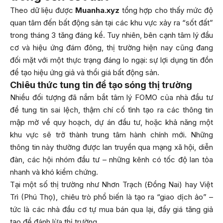
Theo dữ liệu được
Muanha.xyz
tổng hợp cho thấy mức độ
quan tâm đến bất động sản tại các khu vực xảy ra “sốt đất”
trong tháng 3 tăng đáng kể. Tuy nhiên, bên cạnh tâm lý đầu
cơ và hiệu ứng đám đông, thị trường hiện nay cũng đang
đối mặt với một thực trạng đáng lo ngại: sự lợi dụng tin đồn
để tạo hiệu ứng giả và thổi giá bất động sản.
Chiêu thức tung tin để tạo sóng thị trường
Nhiều đối tượng đã nắm bắt tâm lý FOMO của nhà đầu tư
để tung tin sai lệch, thậm chí cố tình tạo ra các thông tin
mập mờ về quy hoạch, dự án đầu tư, hoặc khả năng một
khu vực sẽ trở thành trung tâm hành chính mới. Những
thông tin này thường được lan truyền qua mạng xã hội, diễn
đàn, các hội nhóm đầu tư – những kênh có tốc độ lan tỏa
nhanh và khó kiểm chứng.
Tại một số thị trường như Nhơn Trạch (Đồng Nai) hay Việt
Trì (Phú Thọ), chiêu trò phổ biến là tạo ra “giao dịch ảo” –
tức là các nhà đầu cơ tự mua bán qua lại, đẩy giá tăng giả
tạo để đánh lừa thị trường.