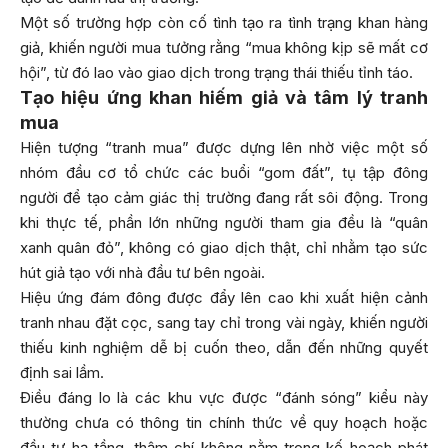
Một số trường hợp còn cố tình tạo ra tình trạng khan hàng
giả, khiến người mua tưởng rằng “mua không kịp sẽ mất cơ
hội”, từ đó lao vào giao dịch trong trạng thái thiếu tỉnh táo.
Tạo hiệu ứng khan hiếm giả và tâm lý tranh
mua
Hiện tượng “tranh mua” được dựng lên nhờ việc một số
nhóm đầu cơ tổ chức các buổi “gom đất”, tụ tập đông
người để tạo cảm giác thị trường đang rất sôi động. Trong
khi thực tế, phần lớn những người tham gia đều là “quân
xanh quân đỏ”, không có giao dịch thật, chỉ nhằm tạo sức
hút giả tạo với nhà đầu tư bên ngoài.
Hiệu ứng đám đông được đẩy lên cao khi xuất hiện cảnh
tranh nhau đặt cọc, sang tay chỉ trong vài ngày, khiến người
thiếu kinh nghiệm dễ bị cuốn theo, dẫn đến những quyết
định sai lầm.
Điều đáng lo là các khu vực được “đánh sóng” kiểu này
thường chưa có thông tin chính thức về quy hoạch hoặc
đầu tư hạ tầng, thậm chí không nằm trong kế hoạch phát