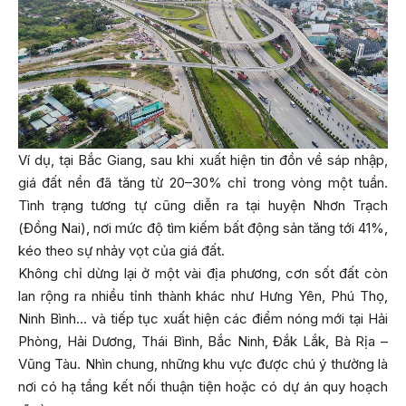
Ví dụ, tại Bắc Giang, sau khi xuất hiện tin đồn về sáp nhập,
giá đất nền đã tăng từ 20–30% chỉ trong vòng một tuần.
Tình trạng tương tự cũng diễn ra tại huyện Nhơn Trạch
(Đồng Nai), nơi mức độ tìm kiếm bất động sản tăng tới 41%,
kéo theo sự nhảy vọt của giá đất.
Không chỉ dừng lại ở một vài địa phương, cơn sốt đất còn
lan rộng ra nhiều tỉnh thành khác như Hưng Yên, Phú Thọ,
Ninh Bình… và tiếp tục xuất hiện các điểm nóng mới tại Hải
Phòng, Hải Dương, Thái Bình, Bắc Ninh, Đắk Lắk, Bà Rịa –
Vũng Tàu. Nhìn chung, những khu vực được chú ý thường là
nơi có hạ tầng kết nối thuận tiện hoặc có dự án quy hoạch