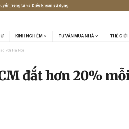
uyền riêng tư
và
Điều khoản sử dụng
.
TƯ
KINH NGHIỆM
TƯ VẤN MUA NHÀ
THẾ GIỚI
o với Hà Nội
CM đắt hơn 20% mỗi 