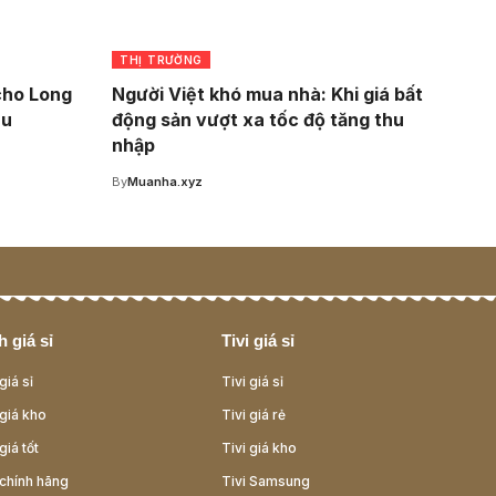
THỊ TRƯỜNG
cho Long
Người Việt khó mua nhà: Khi giá bất
àu
động sản vượt xa tốc độ tăng thu
nhập
By
Muanha.xyz
 giá sỉ
Tivi giá sỉ
giá sỉ
Tivi giá sỉ
giá kho
Tivi giá rẻ
giá tốt
Tivi giá kho
chính hãng
Tivi Samsung