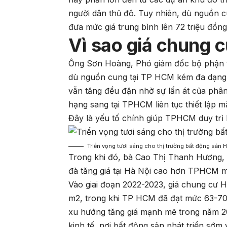
người dân thủ đô. Tuy nhiên, dù nguồn 
đưa mức giá trung bình lên 72 triệu đồn
Vì sao giá chung
Ông Sơn Hoàng, Phó giám đốc bộ phận tư
dù nguồn cung tại TP HCM kém đa dạng
vẫn tăng đều đặn nhờ sự lấn át của phâ
hạng sang tại TPHCM liên tục thiết lập mặ
Đây là yếu tố chính giúp TPHCM duy trì
Triển vọng tươi sáng cho thị trường bất động sản 
Trong khi đó, bà Cao Thị Thanh Hương, Q
đà tăng giá tại Hà Nội cao hơn TPHCM mộ
Vào giai đoạn 2022-2023, giá chung cư 
m2, trong khi TP HCM đã đạt mức 63-70 
xu hướng tăng giá mạnh mẽ trong năm 20
kinh tế, nơi bất động sản phát triển sớm