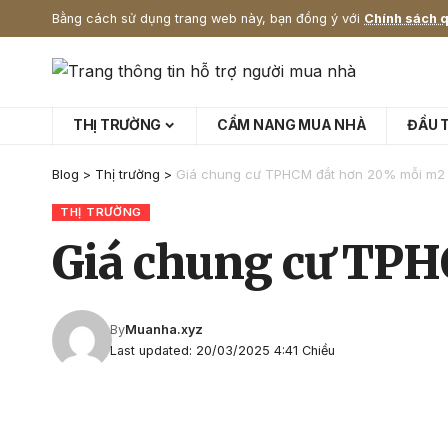
Bằng cách sử dụng trang web này, bạn đồng ý với
Chính sách q
THỊ TRƯỜNG
CẨM NANG MUA NHÀ
ĐẦU 
Blog
>
Thị trường
>
Giá chung cư TPHCM đắt hơn 20% mỗi m2 s
THỊ TRƯỜNG
Giá chung cư TPH
By
Muanha.xyz
Last updated: 20/03/2025 4:41 Chiều