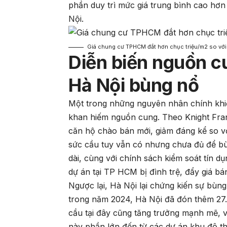
phần duy trì mức giá trung bình cao hơ
Nội.
Giá chung cư TPHCM đắt hơn chục triệu/m2 so với
Diễn biến nguồn 
Hà Nội bùng nổ
Một trong những nguyên nhân chính khiế
khan hiếm nguồn cung. Theo Knight Fra
căn hộ chào bán mới, giảm đáng kể so v
sức cầu tuy vẫn có nhưng chưa đủ để bù
dài, cùng với chính sách kiểm soát tín d
dự án tại TP HCM bị đình trệ, đẩy giá bá
Ngược lại, Hà Nội lại chứng kiến sự bùn
trong năm 2024, Hà Nội đã đón thêm 27.
cầu tại đây cũng tăng trưởng mạnh mẽ, 
này phần lớn đến từ các dự án khu đô t