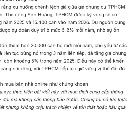
áo rằng xu hướng chênh lệch giá giữa giá chung cư TPHCM
 tới. Theo ông Sơn Hoàng, TPHCM được kỳ vọng sẽ có
g năm 2025 và 15.400 căn vào năm 2026. Dù nguồn cung
n được dự đoán duy trì ở mức 6-8% mỗi năm, nhờ sự ổn
c đón thêm hơn 20.000 căn hộ mới mỗi năm, chủ yếu từ các
à liên tục bùng nổ trong 3 năm liên tiếp, đà tăng giá chung
chỉ còn khoảng 5% trong năm 2025. Điều này có thể khiến
 càng nới rộng, với TPHCM tiếp tục giữ vững vị thế đắt đỏ
h mua bán nhà online như chứng khoán
a.xyz thực hiện bài viết này với mục đích cung cấp thông
y đổi mà không cần thông báo trước. Chúng tôi nỗ lực thực
iết nhưng không chịu trách nhiệm về tổn thất hoặc hậu quả