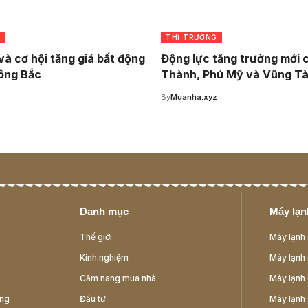
G
THỊ TRƯỜNG
và cơ hội tăng giá bất động
Động lực tăng trưởng mới 
ông Bắc
Thành, Phú Mỹ và Vũng T
z
By
Muanha.xyz
Danh mục
Máy lạnh
Thế giới
Máy lạnh 
Kinh nghiệm
Máy lạnh 
Cẩm nang mua nhà
Máy lạnh 
ông
Đầu tư
Máy lạnh 