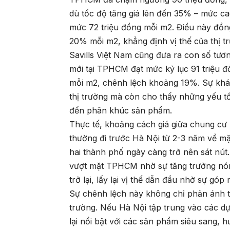
dù tốc độ tăng giá lên đến 35% – mức ca
mức 72 triệu đồng mỗi m2. Điều này đồn
20% mỗi m2, khẳng định vị thế của thị 
Savills Việt Nam cũng đưa ra con số tươ
mới tại TPHCM đạt mức kỷ lục 91 triệu đ
mỗi m2, chênh lệch khoảng 19%. Sự khác
thị trường mà còn cho thấy những yếu tố
đến phân khúc sản phẩm.
Thực tế, khoảng cách giá giữa chung c
thường đi trước Hà Nội từ 2-3 năm về mặ
hai thành phố ngày càng trở nên sát nút.
vượt mặt TPHCM nhờ sự tăng trưởng nón
trở lại, lấy lại vị thế dẫn đầu nhờ sự gó
Sự chênh lệch này không chỉ phản ánh tố
trường. Nếu Hà Nội tập trung vào các d
lại nổi bật với các sản phẩm siêu sang