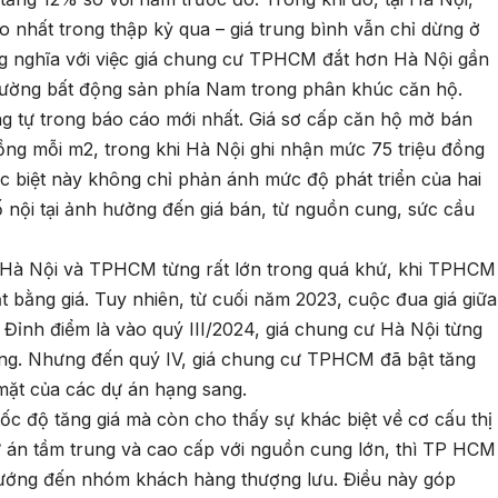
o nhất trong thập kỷ qua – giá trung bình vẫn chỉ dừng ở
g nghĩa với việc giá chung cư TPHCM đắt hơn Hà Nội gần
trường bất động sản phía Nam trong phân khúc căn hộ.
ng tự trong báo cáo mới nhất. Giá sơ cấp căn hộ mở bán
ồng mỗi m2, trong khi Hà Nội ghi nhận mức 75 triệu đồng
 biệt này không chỉ phản ánh mức độ phát triển của hai
 nội tại ảnh hưởng đến giá bán, từ nguồn cung, sức cầu
ư Hà Nội và TPHCM từng rất lớn trong quá khứ, khi TPHCM
t bằng giá. Tuy nhiên, từ cuối năm 2023, cuộc đua giá giữa
 Đỉnh điểm là vào quý III/2024, giá chung cư Hà Nội từng
g. Nhưng đến quý IV, giá chung cư TPHCM đã bật tăng
p mặt của các dự án hạng sang.
c độ tăng giá mà còn cho thấy sự khác biệt về cơ cấu thị
ự án tầm trung và cao cấp với nguồn cung lớn, thì TP HCM
, hướng đến nhóm khách hàng thượng lưu. Điều này góp