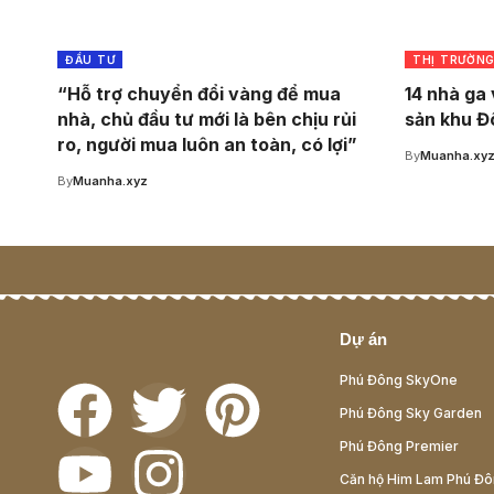
ĐẦU TƯ
THỊ TRƯỜN
“Hỗ trợ chuyển đổi vàng để mua
14 nhà ga 
nhà, chủ đầu tư mới là bên chịu rủi
sản khu Đ
ro, người mua luôn an toàn, có lợi”
By
Muanha.xy
By
Muanha.xyz
Dự án
Phú Đông SkyOne
Phú Đông Sky Garden
Phú Đông Premier
Căn hộ Him Lam Phú Đ