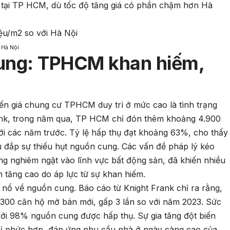
n tại TP HCM, dù tốc độ tăng giá có phần chậm hơn Hà
 Hà Nội
cung: TPHCM khan hiếm,
n giá chung cư TPHCM duy trì ở mức cao là tình trạng
nk, trong năm qua, TP HCM chỉ đón thêm khoảng 4.900
ới các năm trước. Tỷ lệ hấp thụ đạt khoảng 63%, cho thấy
 đắp sự thiếu hụt nguồn cung. Các vấn đề pháp lý kéo
ụng nghiêm ngặt vào lĩnh vực bất động sản, đã khiến nhiều
n tăng cao do áp lực từ sự khan hiếm.
g nổ về nguồn cung. Báo cáo từ Knight Frank chỉ ra rằng,
300 căn hộ mở bán mới, gấp 3 lần so với năm 2023. Sức
với 98% nguồn cung được hấp thụ. Sự gia tăng đột biến
hị phức hợp, đáp ứng nhu cầu nhà ở ngày càng cao của