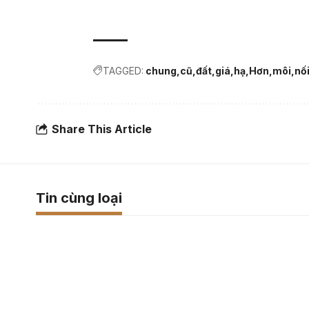
TAGGED:
chung
cũ
đất
giá
hạ
Hơn
môi
nố
Share This Article
Tin cùng loại