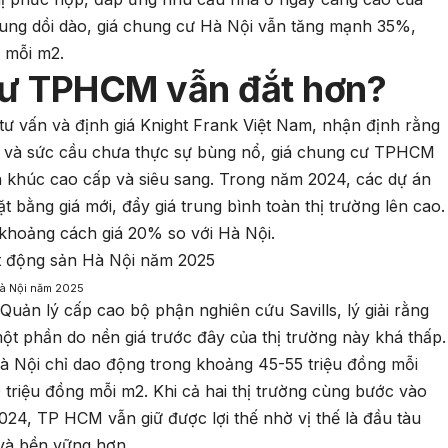
cung dồi dào, giá chung cư Hà Nội vẫn tăng mạnh 35%,
g mỗi m2.
 cư TPHCM vẫn đắt hơn?
 vấn và định giá Knight Frank Việt Nam, nhận định rằng
 và sức cầu chưa thực sự bùng nổ, giá chung cư TPHCM
n khúc cao cấp và siêu sang. Trong năm 2024, các dự án
t bằng giá mới, đẩy giá trung bình toàn thị trường lên cao.
 khoảng cách giá 20% so với Hà Nội.
Hà Nội năm 2025
uản lý cấp cao bộ phận nghiên cứu Savills, lý giải rằng
t phần do nền giá trước đây của thị trường này khá thấp.
Hà Nội chỉ dao động trong khoảng 45-55 triệu đồng mỗi
triệu đồng mỗi m2. Khi cả hai thị trường cùng bước vào
24, TP HCM vẫn giữ được lợi thế nhờ vị thế là đầu tàu
 và bền vững hơn.