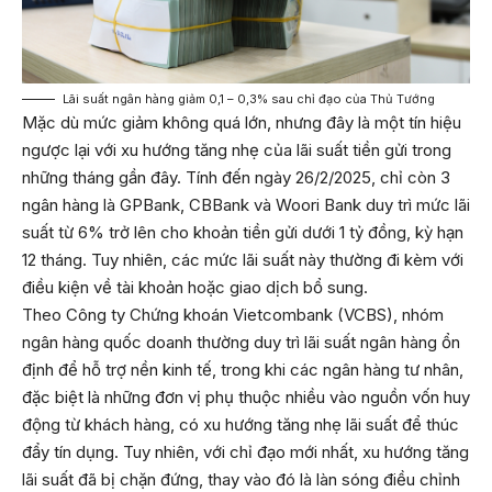
Lãi suất ngân hàng giảm 0,1 – 0,3% sau chỉ đạo của Thủ Tướng
Mặc dù mức giảm không quá lớn, nhưng đây là một tín hiệu
ngược lại với xu hướng tăng nhẹ của lãi suất tiền gửi trong
những tháng gần đây. Tính đến ngày 26/2/2025, chỉ còn 3
ngân hàng là GPBank, CBBank và Woori Bank duy trì mức lãi
suất từ 6% trở lên cho khoản tiền gửi dưới 1 tỷ đồng, kỳ hạn
12 tháng. Tuy nhiên, các mức lãi suất này thường đi kèm với
điều kiện về tài khoản hoặc giao dịch bổ sung.
Theo Công ty Chứng khoán Vietcombank (VCBS), nhóm
ngân hàng quốc doanh thường duy trì lãi suất ngân hàng ổn
định để hỗ trợ nền kinh tế, trong khi các ngân hàng tư nhân,
đặc biệt là những đơn vị phụ thuộc nhiều vào nguồn vốn huy
động từ khách hàng, có xu hướng tăng nhẹ lãi suất để thúc
đẩy tín dụng. Tuy nhiên, với chỉ đạo mới nhất, xu hướng tăng
lãi suất đã bị chặn đứng, thay vào đó là làn sóng điều chỉnh