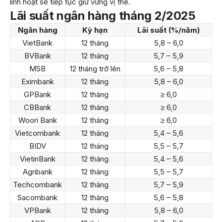
linh hoạt sẽ tiếp tục giữ vững vị thế.
Lãi suất ngân hàng tháng 2/2025
Ngân hàng
Kỳ hạn
Lãi suất (%/năm)
VietBank
12 tháng
5,8 – 6,0
BVBank
12 tháng
5,7 – 5,9
MSB
12 tháng trở lên
5,6 – 5,8
Eximbank
12 tháng
5,8 – 6,0
GPBank
12 tháng
≥ 6,0
CBBank
12 tháng
≥ 6,0
Woori Bank
12 tháng
≥ 6,0
Vietcombank
12 tháng
5,4 – 5,6
BIDV
12 tháng
5,5 – 5,7
VietinBank
12 tháng
5,4 – 5,6
Agribank
12 tháng
5,5 – 5,7
Techcombank
12 tháng
5,7 – 5,9
Sacombank
12 tháng
5,6 – 5,8
VPBank
12 tháng
5,8 – 6,0