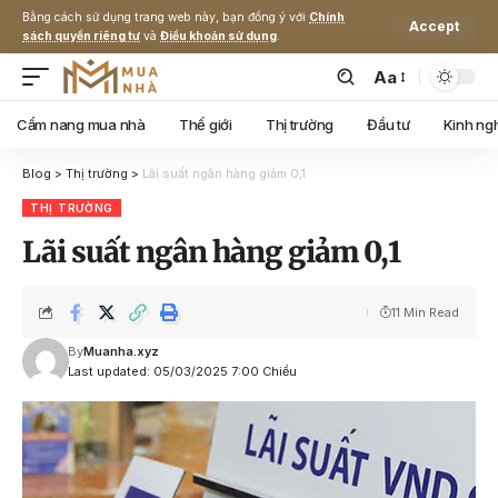
Bằng cách sử dụng trang web này, bạn đồng ý với
Chính
Accept
sách quyền riêng tư
và
Điều khoản sử dụng
.
Aa
Cẩm nang mua nhà
Thế giới
Thị trường
Đầu tư
Kinh ng
Blog
>
Thị trường
>
Lãi suất ngân hàng giảm 0,1
THỊ TRƯỜNG
Lãi suất ngân hàng giảm 0,1
11 Min Read
By
Muanha.xyz
Last updated: 05/03/2025 7:00 Chiều