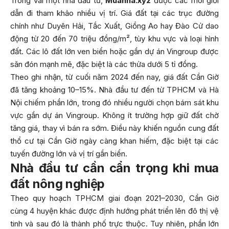
Trong vai một nhà đầu tư,
Muanha.xyz
được các môi giới
dẫn đi tham khảo nhiều vị trí. Giá đất tại các trục đường
chính như Duyên Hải, Tắc Xuất, Giồng Ao hay Đào Cử dao
động từ 20 đến 70 triệu đồng/m², tùy khu vực và loại hình
đất. Các lô đất lớn ven biển hoặc gần dự án Vingroup được
săn đón mạnh mẽ, đặc biệt là các thửa dưới 5 tỉ đồng.
Theo ghi nhận, từ cuối năm 2024 đến nay, giá đất Cần Giờ
đã tăng khoảng 10–15%. Nhà đầu tư đến từ TPHCM và Hà
Nội chiếm phần lớn, trong đó nhiều người chọn bám sát khu
vực gần dự án Vingroup. Không ít trường hợp giữ đất chờ
tăng giá, thay vì bán ra sớm. Điều này khiến nguồn cung đất
thổ cư tại Cần Giờ ngày càng khan hiếm, đặc biệt tại các
tuyến đường lớn và vị trí gần biển.
Nhà đầu tư cần cẩn trọng khi mua
đất nông nghiệp
Theo quy hoạch TPHCM giai đoạn 2021–2030, Cần Giờ
cùng 4 huyện khác được định hướng phát triển lên đô thị vệ
tinh và sau đó là thành phố trực thuộc. Tuy nhiên, phần lớn