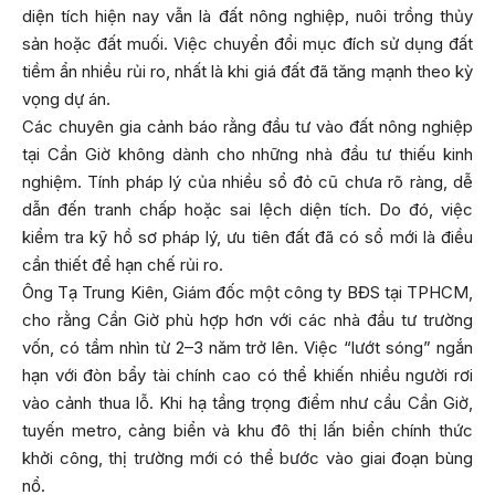
diện tích hiện nay vẫn là đất nông nghiệp, nuôi trồng thủy
sản hoặc đất muối. Việc chuyển đổi mục đích sử dụng đất
tiềm ẩn nhiều rủi ro, nhất là khi giá đất đã tăng mạnh theo kỳ
vọng dự án.
Các chuyên gia cảnh báo rằng đầu tư vào đất nông nghiệp
tại Cần Giờ không dành cho những nhà đầu tư thiếu kinh
nghiệm. Tính pháp lý của nhiều sổ đỏ cũ chưa rõ ràng, dễ
dẫn đến tranh chấp hoặc sai lệch diện tích. Do đó, việc
kiểm tra kỹ hồ sơ pháp lý, ưu tiên đất đã có sổ mới là điều
cần thiết để hạn chế rủi ro.
Ông Tạ Trung Kiên, Giám đốc một công ty BĐS tại TPHCM,
cho rằng Cần Giờ phù hợp hơn với các nhà đầu tư trường
vốn, có tầm nhìn từ 2–3 năm trở lên. Việc “lướt sóng” ngắn
hạn với đòn bẩy tài chính cao có thể khiến nhiều người rơi
vào cảnh thua lỗ. Khi hạ tầng trọng điểm như cầu Cần Giờ,
tuyến metro, cảng biển và khu đô thị lấn biển chính thức
khởi công, thị trường mới có thể bước vào giai đoạn bùng
nổ.