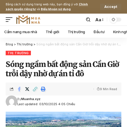
Bằng cách sử dụng trang web này, bạn đồng ý với
Chính
Accept
sách quyền riêng tư
và
Điều khoản sử dụng
.
Aa
Cẩm nang mua nhà
Thế giới
Thị trường
Đầu tư
Kinh ng
Blog
>
Thị trường
>
Sóng ngầm bất động sản Cần Giờ trỗi dậy nhờ dự án tỉ đô
THỊ TRƯỜNG
Sóng ngầm bất động sản Cần Giờ
trỗi dậy nhờ dự án tỉ đô
9 Min Read
By
Muanha.xyz
Last updated: 03/10/2025 4:05 Chiều